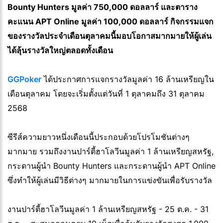
Bounty Hunters มูลค่า 750,000 ดอลลาร์ และตาราง
คะแนน APT Online มูลค่า 100,000 ดอลลาร์ กิจกรรมแจก
ของรางวัลประจำเดือนตุลาคมนี้มอบโอกาสมากมายให้ผู้เล่น
ได้ลุ้นรางวัลใหญ่ตลอดทั้งเดือน
GGPoker
ได้ประกาศการแจกรางวัลมูลค่า 16 ล้านเหรียญใน
เดือนตุลาคม โดยจะเริ่มตั้งแต่วันที่ 1 ตุลาคมถึง 31 ตุลาคม
2568
ซีรีส์ความยาวหนึ่งเดือนนี้ประกอบด้วยโปรโมชันต่างๆ
มากมาย รวมถึงงานปาร์ตี้ฮาโลวีนมูลค่า 1 ล้านเหรียญสหรัฐ,
กระดานผู้นำ Bounty Hunters และกระดานผู้นำ APT Online
ซึ่งทำให้ผู้เล่นมีวิธีต่างๆ มากมายในการแข่งขันเพื่อรับรางวัล
งานปาร์ตี้ฮาโลวีนมูลค่า 1 ล้านเหรียญสหรัฐ - 25 ต.ค. - 31