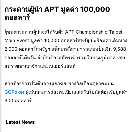
กระดานผู้นำ APT มูลค่า 100,000
ดอลลาร์
ผู้ชนะกระดานผู้นำจะได้รับตั๋ว APT Championship Taipei
Main Event มูลค่า 10,000 ดอลลาร์สหรัฐฯ พร้อมค่าเดินทาง
2,000 ดอลลาร์สหรัฐฯ แพ็กเกจนี้สามารถแลกเป็นเงิน 9,588
ดอลลาร์ไต้หวัน จำเป็นต้องสมัครเข้าร่วมในบางภูมิภาค เช่น
สหราชอาณาจักรและเนเธอร์แลนด์
หากต้องการเริ่มต้นการแจกของรางวัลเดือนตุลาคมบน
GGPoker
ผู้เล่นสามารถลงทะเบียนและรับโบนัสต้อนรับมูลค่า
600 ดอลลาร์
Latest News