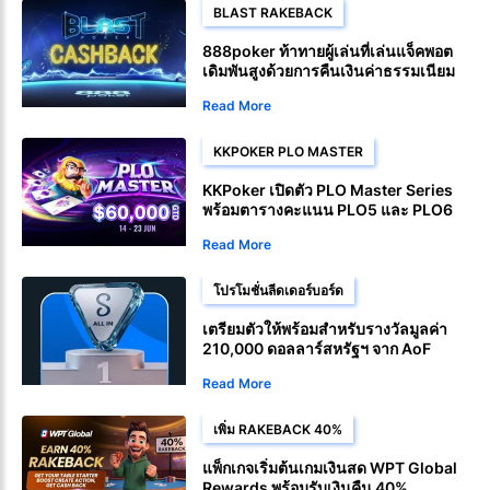
BLAST RAKEBACK
888poker ท้าทายผู้เล่นที่เล่นแจ็คพอต
เดิมพันสูงด้วยการคืนเงินค่าธรรมเนียม
(rakeback)
Read More
KKPOKER PLO MASTER
KKPoker เปิดตัว PLO Master Series
พร้อมตารางคะแนน PLO5 และ PLO6
รายวัน
Read More
โปรโมชั่นลีดเดอร์บอร์ด
เตรียมตัวให้พร้อมสำหรับรางวัลมูลค่า
210,000 ดอลลาร์สหรัฐฯ จาก AoF
Leaderboard
Read More
เพิ่ม RAKEBACK 40%
แพ็กเกจเริ่มต้นเกมเงินสด WPT Global
Rewards พร้อมรับเงินคืน 40%