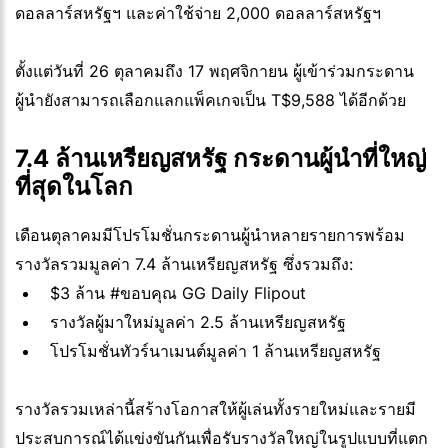
ดอลลาร์สหรัฐฯ และค่าใช้จ่าย 2,000 ดอลลาร์สหรัฐฯ
ตั้งแต่วันที่ 26 ตุลาคมถึง 17 พฤศจิกายน ผู้เข้าร่วมกระดาน
ผู้นำยังสามารถเลือกแลกแพ็คเกจเป็น T$9,588 ได้อีกด้วย
7.4 ล้านเหรียญสหรัฐ กระดานผู้นำที่ใหญ่
ที่สุดในโลก
เดือนตุลาคมมีโปรโมชั่นกระดานผู้นำหลายรายการพร้อม
รางวัลรวมมูลค่า 7.4 ล้านเหรียญสหรัฐ ซึ่งรวมถึง:
$3 ล้าน #ขอบคุณ GG Daily Flipout
รางวัลผู้มาใหม่มูลค่า 2.5 ล้านเหรียญสหรัฐ
โปรโมชั่นทัวร์นาเมนต์มูลค่า 1 ล้านเหรียญสหรัฐ
รางวัลรวมเหล่านี้สร้างโอกาสให้ผู้เล่นทั้งรายใหม่และรายมี
ประสบการณ์ได้แข่งขันกันเพื่อรับรางวัลใหญ่ในรูปแบบที่แตก