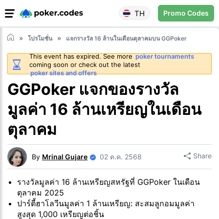
TH
Promo Codes
โปรโมชั่น
แจกรางวัล 16 ล้านในเดือนตุลาคมบน GGPoker
This event has expired. See more
poker tournaments
coming soon or check out the latest
poker sites and offers
GGPoker แจกของรางวัล
มูลค่า 16 ล้านเหรียญในเดือน
ตุลาคม
Share
By
Mrinal Gujare
02 ต.ค. 2568
รางวัลมูลค่า 16 ล้านเหรียญสหรัฐที่ GGPoker ในเดือน
ตุลาคม 2025
ปาร์ตี้ฮาโลวีนมูลค่า 1 ล้านเหรียญ: สะสมลูกอมมูลค่า
สูงสุด 1,000 เหรียญต่อชิ้น