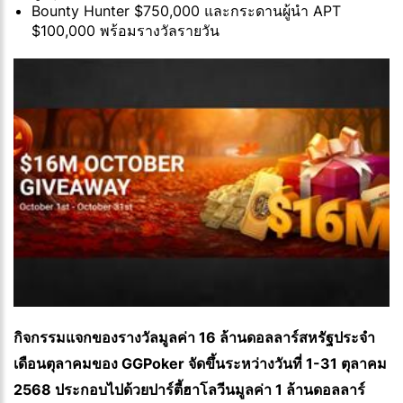
Bounty Hunter $750,000 และกระดานผู้นำ APT
$100,000 พร้อมรางวัลรายวัน
กิจกรรมแจกของรางวัลมูลค่า 16 ล้านดอลลาร์สหรัฐประจำ
เดือนตุลาคมของ GGPoker จัดขึ้นระหว่างวันที่ 1-31 ตุลาคม
2568 ประกอบไปด้วยปาร์ตี้ฮาโลวีนมูลค่า 1 ล้านดอลลาร์