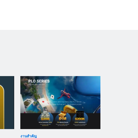
งานสำคัญ