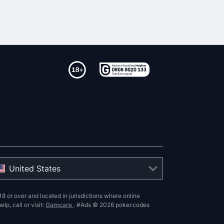
United States
8 or over and located in jurisdictions where online
p, call or visit:
Gamcare
. #Ads © 2026 poker.codes