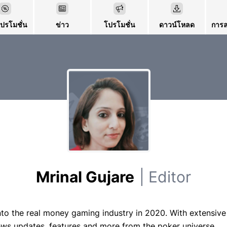
ปรโมชั่น
ข่าว
โปรโมชั่น
ดาวน์โหลด
การล
Mrinal Gujare
| Editor
to the real money gaming industry in 2020. With extensive e
 news updates, features and more from the poker universe.