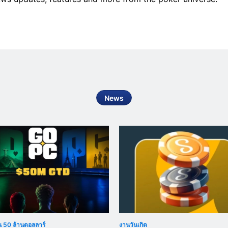
News
น 50 ล้านดอลลาร์
งานวันเกิด