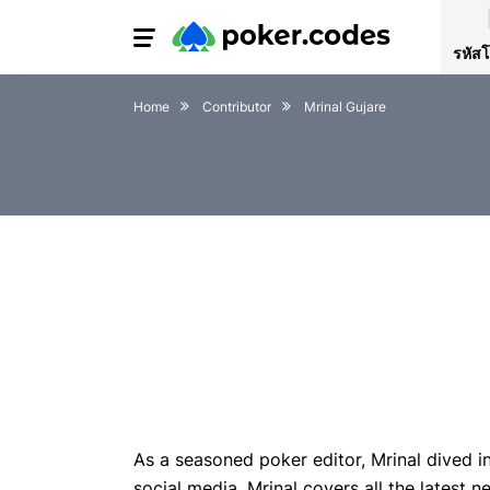
รหัสโ
Home
Contributor
Mrinal Gujare
As a seasoned poker editor, Mrinal dived in
social media, Mrinal covers all the latest