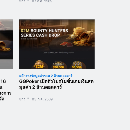
ข่าว
07 ก.ค. 2569
คว้ารางวัลมูลค่ารวม 2 ล้านดอลลาร์
 16
GGPoker เปิดตัวโปรโมชั่นเกมเงินสด
อน
มูลค่า 2 ล้านดอลลาร์
างการ
ัล
ข่าว
03 ก.ค. 2569