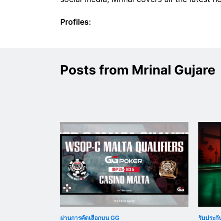
Profiles:
Posts from Mrinal Gujare
ผ่านการคัดเลือกบน GG
รับประกั