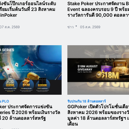
่งขันโป๊กเกอร์ออนไลน์ระดับ
Stake Poker ประกาศจัดงาน 
ียมเริ่มต้นวันที่ 23 สิงหาคม
Event ฉลองครบรอบ 9 ปี พร้อม
inPoker
รางวัลการันตี 90,000 ดอลลาร
07 ส.ค. 2569
ข่าว
05 ส.ค. 2569
่น PLO
รับประกัน 18 ล้านดอลลาร์
er ประกาศจัดการแข่งขัน
GGPoker เปิดตัวโปรโมชั่นเดื
ries ปี 2026 พร้อมเงินรางวัล
สิงหาคม 2026 พร้อมของรางว
ี 20 ล้านดอลลาร์สหรัฐ
มูลค่า 18 ล้านดอลลาร์สหรัฐฯ 
เดือน