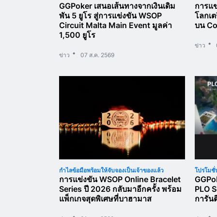
GGPoker เสนอเส้นทางจากเงินเดิม
การแข
พัน 5 ยูโร สู่การแข่งขัน WSOP
โลกเตร
Circuit Malta Main Event มูลค่า
บน Co
1,500 ยูโร
ข่าว
ข่าว
07 ส.ค. 2569
กำไลข้อมือพร้อมให้จับจองเป็นเจ้าของแล้ว
โปรโมชั
การแข่งขัน WSOP Online Bracelet
GGPok
Series ปี 2026 กลับมาอีกครั้ง พร้อม
PLO Se
แพ็กเกจสุดพิเศษที่บาฮามาส
การันต