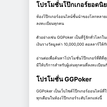
โปรโมชั่นโป๊กเกอร์ยอดนิ
ห้องโป๊กเกอร์ออนไลน์ชั้นนำของโลกหลายแห่ง
ลงทะเบียนทุกคน
ตัวอย่างเช่น GGPoker เป็นที่รู้จักทั่วโ
เงินรางวัลมูลค่า 10,000,000 ดอลลาร์ให้กับผ
อ่านต่อเพื่อค้นหาโปรโมชั่นโป๊กเกอร์ที่ดีที
มีให้บริการสำหรับผู้เล่นทุกคนที่ลงทะเบียนก
โปรโมชั่น GGPoker
GGPoker เป็นเว็บไซต์โป๊กเกอร์ออนไลน์ที่
ทุกเดือนในห้องโป๊กเกอร์ระดับโลกแห่งนี้