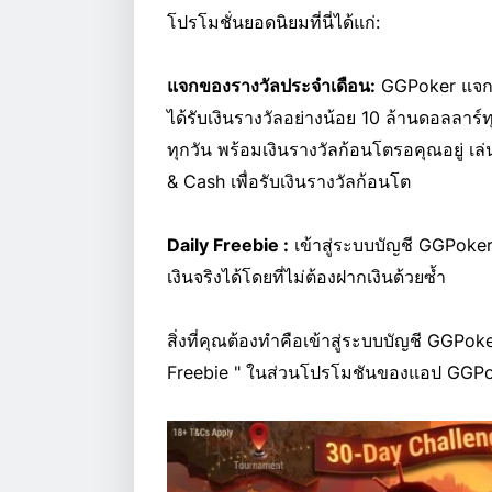
โปรโมชั่นยอดนิยมที่นี่ได้แก่:
แจกของรางวัลประจำเดือน:
GGPoker แจกขอ
ได้รับเงินรางวัลอย่างน้อย 10 ล้านดอลลา
ทุกวัน พร้อมเงินรางวัลก้อนโตรอคุณอยู่ เล
& Cash เพื่อรับเงินรางวัลก้อนโต
Daily Freebie :
เข้าสู่ระบบบัญชี GGPoker
เงินจริงได้โดยที่ไม่ต้องฝากเงินด้วยซ้ำ
สิ่งที่คุณต้องทำคือเข้าสู่ระบบบัญชี GGPok
Freebie " ในส่วนโปรโมชันของแอป GGPoker 