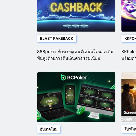
BLAST RAKEBACK
KKPOK
888poker ท้าทายผู้เล่นที่เล่นแจ็คพอตเดิม
KKPoker
พันสูงด้วยการคืนเงินค่าธรรมเนียม
พร้อมต
(rakeback)
รายวัน
อัปเดตใหม่
โปรโมช