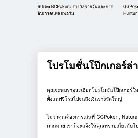
อัปเดต BCPoker : รางวัลรายวันและการ
GGPoke
อัปเกรดแพลตฟอร์ม
Hunter 
ล้านดอล
5 เมษา
โปรโมชั่นโป๊กเกอร์ล่า
คุณจะพบรายละเอียดโปรโมชั่นโป๊กเกอร์ใหม่ล่
ตั้งแต่ฟรีโรลไปจนถึงเงินรางวัลใหญ่
ไม่ว่าคุณต้องการเล่นที่ GGPoker , Natura
มากมาย เราก็จะแจ้งให้คุณทราบเกี่ยวกับโป