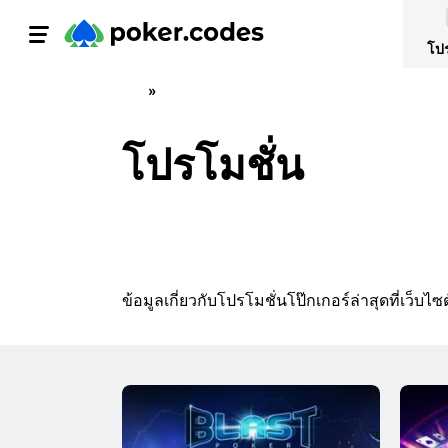
โปร
โปรโมชั่น
โปรโมชั่น
ข้อมูลเกี่ยวกับโปรโมชั่นโป๊กเกอร์ล่าสุดที่เ