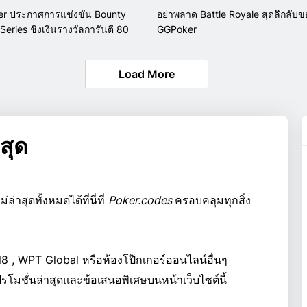
r ประกาศการแข่งขัน Bounty
อย่าพลาด Battle Royale สุดลึกลับข
Series ชิงเงินรางวัลการันตี 80
GGPoker
ลาร์สหรัฐฯ กลับมาอีกครั้งในวันที่
ยน
Load More
สุด
าสุดทั้งหมดได้ที่นี่ที่
Poker.codes
ครอบคลุมทุกสิ่ง
l8 , WPT Global หรือห้องโป๊กเกอร์ออนไลน์อื่นๆ
รโมชั่นล่าสุดและข้อเสนอพิเศษบนหน้าเว็บไซต์นี้