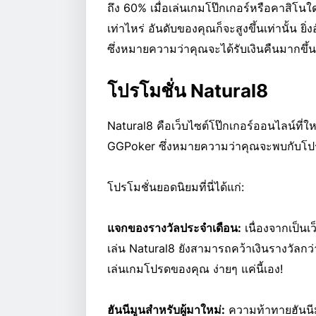
ถึง 60% เมื่อเล่นเกมโป๊กเกอร์หรือคาสิโนใ
เท่าไหร่ อันดับของคุณก็จะสูงขึ้นเท่านั้น ยิ่
ซึ่งหมายความว่าคุณจะได้รับเงินคืนมากขึ้น
โปรโมชั่น Natural8
Natural8 คือเว็บไซต์โป๊กเกอร์ออนไลน์ที่ใหญ
GGPoker ซึ่งหมายความว่าคุณจะพบกับโป
โปรโมชั่นยอดนิยมที่นี่ได้แก่:
แจกของรางวัลประจำเดือน:
เนื่องจากเป็นเ
เล่น Natural8 ยังสามารถคว้าเงินรางวัลกว
เล่นเกมโปรดของคุณ ง่ายๆ แค่นี้เอง!
ฮันนีมูนสำหรับผู้มาใหม่:
ความท้าทายฮันนีมู