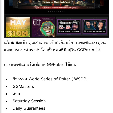
เมื่อติดตั้งแล้ว คุณสามารถเข้าถึงล็อบบี้การแข่งขันและดูเกม
และการแข่งขันระดับโลกทั้งหมดที่มีอยู่ใน GGPoker ได้
การแข่งขันที่มีให้เลือกที่ GGPoker ได้แก่:
กิจกรรม World Series of Poker ( WSOP )
GGMasters
ล้าน
Saturday Session
Daily Guarantees