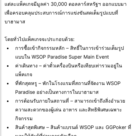
แต่ละแพ็คเกจมีมูลค่า 30,000 ดอลลาร์สหรัฐฯ ออกแบบมา
เพื่อครอบคลุมประสบการณ์การแข่งขันสดเต็มรูปแบบที่
บาฮามาส
โดยทั่วไปแพ็คเกจจะประกอบด้วย:
การซื้อเข้ากิจกรรมหลัก – สิทธิ์ในการเข้าร่วมเต็มรูป
แบบใน WSOP Paradise Super Main Event
ค่าเดินทาง – ค่าตั๋วเครื่องบินหรือเทียบเท่ารวมอยู่ใน
แพ็คเกจ
ที่พักสุดหรู – พักในโรงแรมที่สถานที่จัดงาน WSOP
Paradise อย่างเป็นทางการในบาฮามาส
การต้อนรับภายในสถานที่ – สามารถเข้าถึงสิ่งอำนวย
ความสะดวกของผู้เล่น อาหาร และสิทธิพิเศษเฉพาะ
กิจกรรม
สินค้าสุดพิเศษ – สินค้าแบรนด์ WSOP และ GGPoker ที่
มอบให้กับผู้ที่ผ่านการคัดเลือก