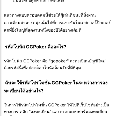
แนวทางแบบครอบคลุมนี้ช่วยให้ผู้เล่นที่ชนะที่นั่งผ่าน
ดาวเทียมสามารถมุ่งเน้นไปที่การแข่งขันในเทศกาลโป๊กเกอร์
สดที่ยิ่งใหญ่ที่สุดงานหนึ่งของปีได้อย่างเต็มที่
 รหัสโบนัส GGPoker คืออะไร?
รหัสโบนัส GGPoker คือ "gopoker" ลงทะเบียนบัญชีใหม่
ด้วยรหัสนี้เพื่อปลดล็อกโบนัสต้อนรับที่ดีที่สุด
 ฉันจะใช้รหัสโปรโมชั่น GGPoker ในระหว่างการลง
ทะเบียนได้อย่างไร?
ในการใช้รหัสโปรโมชั่น GGPoker ให้ไปที่เว็บไซต์อย่างเป็น
ทางการ คลิก "ลงทะเบียน" และกรอกแบบฟอร์มลงทะเบียน