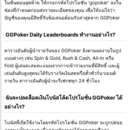
ในขั้นตอนสุดท้าย ให้กรอกรหัสโปรโมชั่น 'gopoker' ลงใน
ช่องที่กำหนดก่อนส่งรายละเอียดของคุณ เพื่อให้แน่ใจว่า
บัญชีของคุณมีสิทธิ์รับข้อเสนอต้อนรับล่าสุดจาก GGPoker
 GGPoker Daily Leaderboards ทำงานอย่างไร?
ตารางอันดับผู้นำรายวันของ GGPoker อิงตามผลงานในรูป
แบบต่างๆ เช่น Spin & Gold, Rush & Cash, All-In หรือ
Fold ผู้เล่นสะสมคะแนนจากการเข้าร่วมเกมที่มีสิทธิ์ และผู้
เล่นอันดับสูงสุดจะได้รับรางวัลเงินสดหรือตั๋วทัวร์นาเมนต์
รายวัน ตารางอันดับผู้นำจะรีเฟรชทุก 24 ชั่วโมง
 ฉันจะปลดล็อคเงินโบนัสโค้ดโปรโมชั่น GGPoker ได้
อย่างไร?
โบนัสที่เปิดใช้งานโดยรหัสโปรโมชั่น GGPoker จะถูกปล่อย
ออกมาเป็นระยะๆ เมื่อคุณสร้างรายได้จากเรคหรือค่า