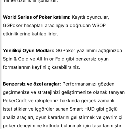
Temel özellikler şunlardır:
World Series of Poker katılımı:
Kayıtlı oyuncular,
GGPoker hesapları aracılığıyla doğrudan WSOP
etkinliklerine katılabilirler.
Yenilikçi Oyun Modları:
GGPoker yazılımını açtığınızda
Spin & Gold ve All-In or Fold gibi benzersiz oyun
formatlarının keyfini çıkarabilirsiniz.
Benzersiz ve özel araçlar:
Performansınızı gözden
geçirmenize ve stratejinizi geliştirmenize olanak tanıyan
PokerCraft ve rakipleriniz hakkında gerçek zamanlı
istatistikler ve içgörüler sunan Smart HUD gibi güçlü
analiz araçları, oyun kararlarını geliştirmek ve çevrimiçi
poker deneyimine katkıda bulunmak için tasarlanmıştır.