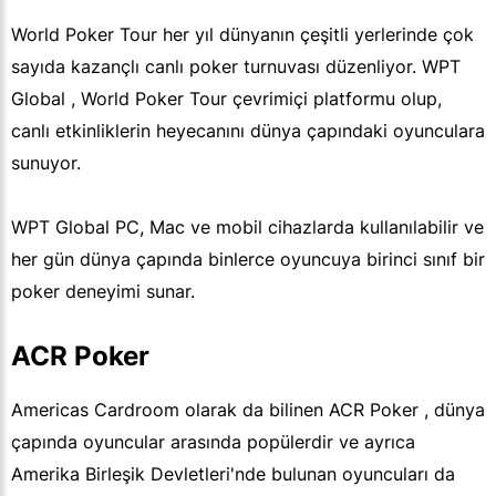
World Poker Tour her yıl dünyanın çeşitli yerlerinde çok
sayıda kazançlı canlı poker turnuvası düzenliyor. WPT
Global , World Poker Tour çevrimiçi platformu olup,
canlı etkinliklerin heyecanını dünya çapındaki oyunculara
sunuyor.
WPT Global PC, Mac ve mobil cihazlarda kullanılabilir ve
her gün dünya çapında binlerce oyuncuya birinci sınıf bir
poker deneyimi sunar.
ACR Poker
Americas Cardroom olarak da bilinen ACR Poker , dünya
çapında oyuncular arasında popülerdir ve ayrıca
Amerika Birleşik Devletleri'nde bulunan oyuncuları da