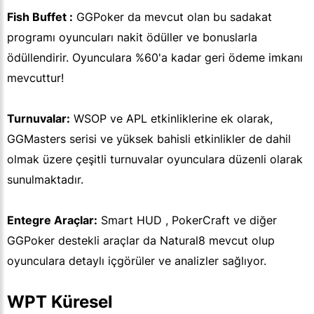
Fish Buffet :
GGPoker da mevcut olan bu sadakat
programı oyuncuları nakit ödüller ve bonuslarla
ödüllendirir. Oyunculara %60'a kadar geri ödeme imkanı
mevcuttur!
Turnuvalar:
WSOP ve APL etkinliklerine ek olarak,
GGMasters serisi ve yüksek bahisli etkinlikler de dahil
olmak üzere çeşitli turnuvalar oyunculara düzenli olarak
sunulmaktadır.
Entegre Araçlar:
Smart HUD , PokerCraft ve diğer
GGPoker destekli araçlar da Natural8 mevcut olup
oyunculara detaylı içgörüler ve analizler sağlıyor.
WPT Küresel