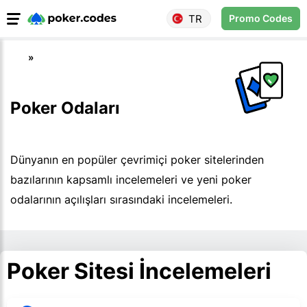
TR
Promo Codes
Poker Odaları
Poker Odaları
Dünyanın en popüler çevrimiçi poker sitelerinden
bazılarının kapsamlı incelemeleri ve yeni poker
odalarının açılışları sırasındaki incelemeleri.
Poker Sitesi İncelemeleri