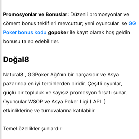
Promosyonlar ve Bonuslar:
Düzenli promosyonlar ve
cömert bonus teklifleri mevcuttur; yeni oyuncular ise
GG
Poker bonus kodu
gopoker
ile kayıt olarak hoş geldin
bonusu talep edebilirler.
Doğal8
Natural8 , GGPoker Ağı'nın bir parçasıdır ve Asya
pazarında en iyi tercihlerden biridir. Çeşitli oyunlar,
güçlü bir topluluk ve sayısız promosyon fırsatı sunar.
Oyuncular WSOP ve Asya Poker Ligi (
APL
)
etkinliklerine ve turnuvalarına katılabilir.
Temel özellikler şunlardır: