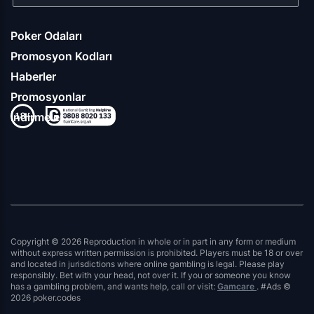
Poker Odaları
Promosyon Kodları
Haberler
Promosyonlar
İndirmeler
Copyright © 2026 Reproduction in whole or in part in any form or medium
without express written permission is prohibited. Players must be 18 or over
and located in jurisdictions where online gambling is legal. Please play
responsibly. Bet with your head, not over it. If you or someone you know
has a gambling problem, and wants help, call or visit:
Gamcare
. #Ads ©
2026 poker.codes