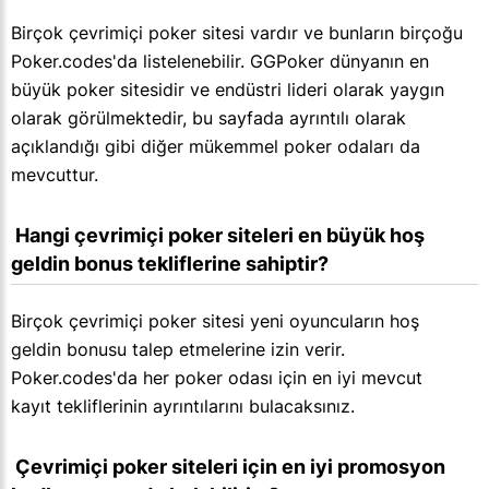
Birçok çevrimiçi poker sitesi vardır ve bunların birçoğu
Poker.codes'da listelenebilir. GGPoker dünyanın en
büyük poker sitesidir ve endüstri lideri olarak yaygın
olarak görülmektedir, bu sayfada ayrıntılı olarak
açıklandığı gibi diğer mükemmel poker odaları da
mevcuttur.
 Hangi çevrimiçi poker siteleri en büyük hoş 
geldin bonus tekliflerine sahiptir?
Birçok çevrimiçi poker sitesi yeni oyuncuların hoş
geldin bonusu talep etmelerine izin verir.
Poker.codes'da her poker odası için en iyi mevcut
kayıt tekliflerinin ayrıntılarını bulacaksınız.
 Çevrimiçi poker siteleri için en iyi promosyon 