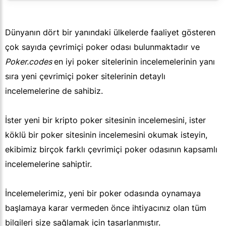
Dünyanın dört bir yanındaki ülkelerde faaliyet gösteren
çok sayıda çevrimiçi poker odası bulunmaktadır ve
Poker.codes
en iyi poker sitelerinin incelemelerinin yanı
sıra yeni çevrimiçi poker sitelerinin detaylı
incelemelerine de sahibiz.
İster yeni bir kripto poker sitesinin incelemesini, ister
köklü bir poker sitesinin incelemesini okumak isteyin,
ekibimiz birçok farklı çevrimiçi poker odasının kapsamlı
incelemelerine sahiptir.
İncelemelerimiz, yeni bir poker odasında oynamaya
başlamaya karar vermeden önce ihtiyacınız olan tüm
bilgileri size sağlamak için tasarlanmıştır.