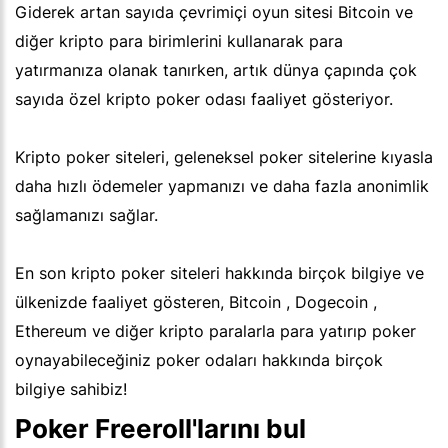
Giderek artan sayıda çevrimiçi oyun sitesi Bitcoin ve
diğer kripto para birimlerini kullanarak para
yatırmanıza olanak tanırken, artık dünya çapında çok
sayıda özel kripto poker odası faaliyet gösteriyor.
Kripto poker siteleri, geleneksel poker sitelerine kıyasla
daha hızlı ödemeler yapmanızı ve daha fazla anonimlik
sağlamanızı sağlar.
En son kripto poker siteleri hakkında birçok bilgiye ve
ülkenizde faaliyet gösteren, Bitcoin , Dogecoin ,
Ethereum ve diğer kripto paralarla para yatırıp poker
oynayabileceğiniz poker odaları hakkında birçok
bilgiye sahibiz!
Poker Freeroll'larını bul