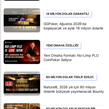
serisini duyurdu.
18 MILYON DOLAR GARANTILI
GGPoker, Ağustos 2026'da
başlayacak ve aylık 18 milyon dolarlık
hediye dağıtımı içerecek bir
kampanya başlattı.
YENI OMAHA ÖZELLIĞI
Yeni Omaha Formatı: No-Limp PLO
CoinPoker Geliyor
80 MILYON DOLAR TEKLIF EDILDI.
Natural8, 2026 yılı için 80 milyon
dolarlık bütçeyle yayınlanacak Bounty
Hunter " dizisinin yayın programını
açıkladı.
80 MILYON DOLARLIK PAYDAN BIR