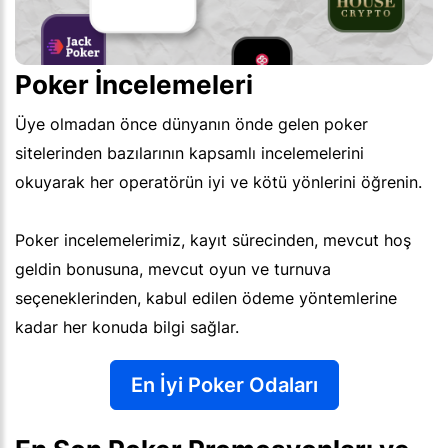
Poker İncelemeleri
Üye olmadan önce dünyanın önde gelen poker
sitelerinden bazılarının kapsamlı incelemelerini
okuyarak her operatörün iyi ve kötü yönlerini öğrenin.
Poker incelemelerimiz, kayıt sürecinden, mevcut hoş
geldin bonusuna, mevcut oyun ve turnuva
seçeneklerinden, kabul edilen ödeme yöntemlerine
kadar her konuda bilgi sağlar.
En İyi Poker Odaları