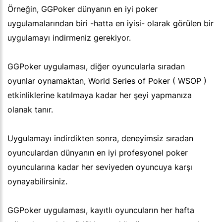
Örneğin, GGPoker dünyanın en iyi poker
uygulamalarından biri -hatta en iyisi- olarak görülen bir
uygulamayı indirmeniz gerekiyor.
GGPoker uygulaması, diğer oyuncularla sıradan
oyunlar oynamaktan, World Series of Poker ( WSOP )
etkinliklerine katılmaya kadar her şeyi yapmanıza
olanak tanır.
Uygulamayı indirdikten sonra, deneyimsiz sıradan
oyunculardan dünyanın en iyi profesyonel poker
oyuncularına kadar her seviyeden oyuncuya karşı
oynayabilirsiniz.
GGPoker uygulaması, kayıtlı oyuncuların her hafta