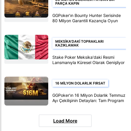
PARÇA KAPIN
GGPoker'ın Bounty Hunter Serisinde
80 Milyon Garantili Kazançla Oyun
Oynayın
MEKSIKA'DAKI TOPRAKLARI
KAZIKLAMAK
Stake Poker Meksika'daki Resmi
Lansmanıyla Küresel Olarak Genişliyor
16 MILYON DOLARLIK FIRSAT
GGPoker'ın 16 Milyon Dolarlık Temmuz
Ayı Çekilişinin Detayları: Tam Program
ve Ödül Havuzu Dağılımı
Load More