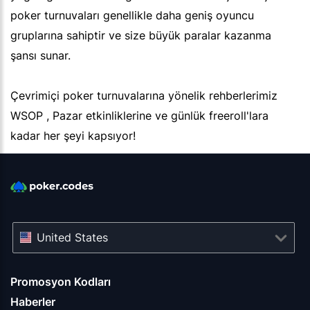
poker turnuvaları genellikle daha geniş oyuncu
gruplarına sahiptir ve size büyük paralar kazanma
şansı sunar.
Çevrimiçi poker turnuvalarına yönelik rehberlerimiz
WSOP , Pazar etkinliklerine ve günlük freeroll'lara
kadar her şeyi kapsıyor!
United States
Promosyon Kodları
Haberler