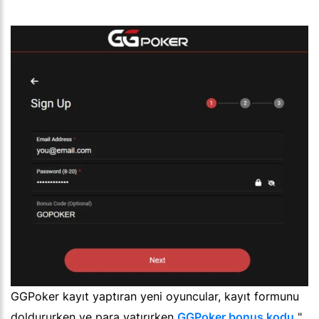
GGPoker kayıt yaptıran yeni oyuncular, kayıt formunu
doldururken ve para yatırırken
GGPoker bonus kodu
"