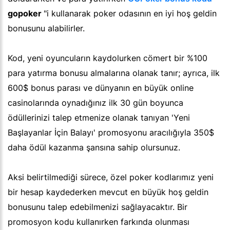
gopoker
"i kullanarak poker odasının en iyi hoş geldin
bonusunu alabilirler.
Kod, yeni oyuncuların kaydolurken cömert bir %100
para yatırma bonusu almalarına olanak tanır; ayrıca, ilk
600$ bonus parası ve dünyanın en büyük online
casinolarında oynadığınız ilk 30 gün boyunca
ödüllerinizi talep etmenize olanak tanıyan 'Yeni
Başlayanlar İçin Balayı' promosyonu aracılığıyla 350$
daha ödül kazanma şansına sahip olursunuz.
Aksi belirtilmediği sürece, özel poker kodlarımız yeni
bir hesap kaydederken mevcut en büyük hoş geldin
bonusunu talep edebilmenizi sağlayacaktır. Bir
promosyon kodu kullanırken farkında olunması