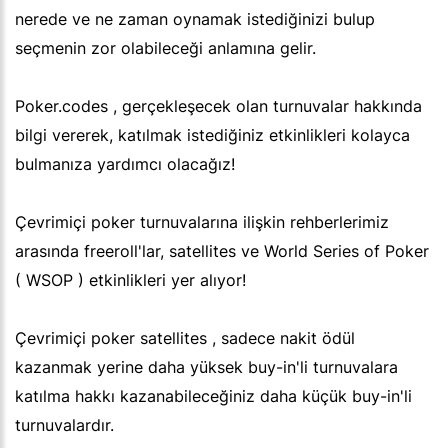
nerede ve ne zaman oynamak istediğinizi bulup
seçmenin zor olabileceği anlamına gelir.
Poker.codes , gerçekleşecek olan turnuvalar hakkında
bilgi vererek, katılmak istediğiniz etkinlikleri kolayca
bulmanıza yardımcı olacağız!
Çevrimiçi poker turnuvalarına ilişkin rehberlerimiz
arasında freeroll'lar, satellites ve World Series of Poker
( WSOP ) etkinlikleri yer alıyor!
Çevrimiçi poker satellites , sadece nakit ödül
kazanmak yerine daha yüksek buy-in'li turnuvalara
katılma hakkı kazanabileceğiniz daha küçük buy-in'li
turnuvalardır.