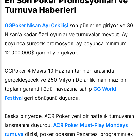
En Son Poker Promosyonları ve
Turnuva Haberleri
GGPoker Nisan Ayı Çekilişi
son günlerine giriyor ve 30
Nisan'a kadar özel oyunlar ve turnuvalar mevcut. Ay
boyunca sürecek promosyon, ay boyunca minimum
12.000.000$ garantiyle geliyor.
GGPoker 4 Mayıs-10 Haziran tarihleri arasında
gerçekleşecek ve 250 Milyon Dolar'lık inanılmaz bir
toplam garantili ödül havuzuna sahip
GG World
Festival
geri dönüşünü duyurdu.
Başka bir yerde, ACR Poker yeni bir haftalık turnuvanın
lansmanını duyurdu.
ACR Poker Must-Play Mondays
turnuva
dizisi, poker odasının Pazartesi programını ek