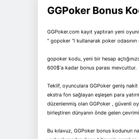
GGPoker Bonus Kod
GGPoker.com kayıt yaptıran yeni oyun
" gopoker "i kullanarak poker odasının
gopoker kodu, yeni bir hesap açtığını
600$'a kadar bonus parası mevcuttur.
Teklif, oyunculara GGPoker geniş nakit 
ekstra fon sağlayan eşleşen para yatır
düzenlenmiş olan GGPoker , güvenli oyunu 
birleştiren dünyanın önde gelen çevrimi
Bu kılavuz, GGPoker bonus kodunun nasıl