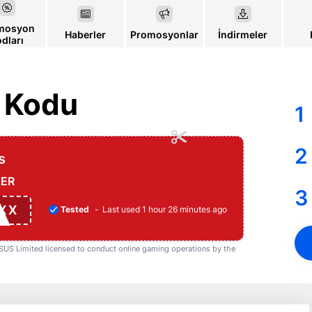
mosyon
Haberler
Promosyonlar
İndirmeler
dları
 Kodu
1
2
s
KER
3
XX
Tested
Last used 1 hour 26 minutes ago
S Limited licensed to conduct online gaming operations by the