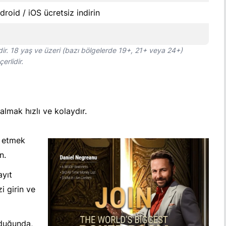
droid / iOS ücretsiz indirin
dir. 18 yaş ve üzeri (bazı bölgelerde 19+, 21+ veya 24+)
erlidir.
lmak hızlı ve kolaydır.
t etmek
n.
ayıt
i girin ve
duğunda,