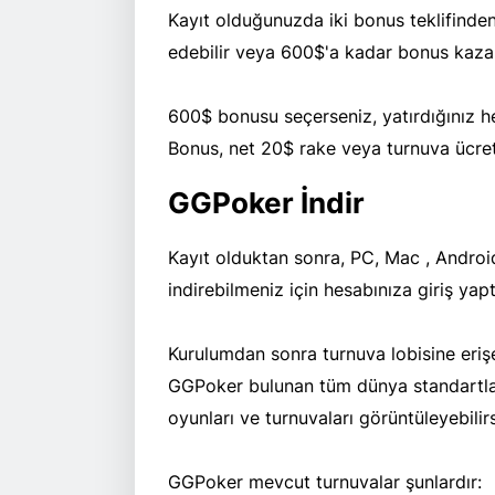
Kayıt olduğunuzda iki bonus teklifinden b
edebilir veya 600$'a kadar bonus kazan
600$ bonusu seçerseniz, yatırdığınız h
Bonus, net 20$ rake veya turnuva ücreti e
GGPoker İndir
Kayıt olduktan sonra, PC, Mac , Androi
indirebilmeniz için hesabınıza giriş yap
Kurulumdan sonra turnuva lobisine erişe
GGPoker bulunan tüm dünya standartla
oyunları ve turnuvaları görüntüleyebilirs
GGPoker mevcut turnuvalar şunlardır: