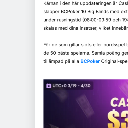
Kärnan i den här uppdateringen är Cas
släpper BCPoker 10 Big Blinds med ex
under rusningstid (08:00-09:59 och 19
skalas med dina insatser, vilket innebär
För de som gillar slots eller bordsspel
de 50 bästa spelarna. Samla poäng gen
tillämpad på alla
BCPoker
Original-spel