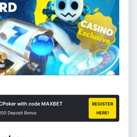
BCPoker with code MAXBET
REGISTER
200 Deposit Bonus
HERE!