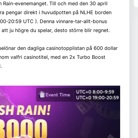
h Rain-evenemanget. Till och med den 30 april
tra pengar direkt i huvudpotten på NLHE borden
:00-20:59 UTC ). Denna vinnare-tar-allt-bonus
 att ju högre du spelar, desto större blir regnet.
 belönar den dagliga casinotopplistan på 600 dollar
om valfri casinotitel, med en 2x Turbo Boost
.