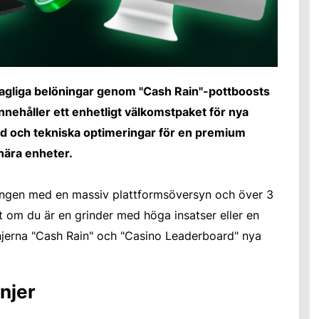
dagliga belöningar genom "Cash Rain"-pottboosts
nnehåller ett enhetligt välkomstpaket för nya
töd och tekniska optimeringar för en premium
nära enheter.
ongen med en massiv plattformsöversyn och över 3
t om du är en grinder med höga insatser eller en
njerna "Cash Rain" och "Casino Leaderboard" nya
njer