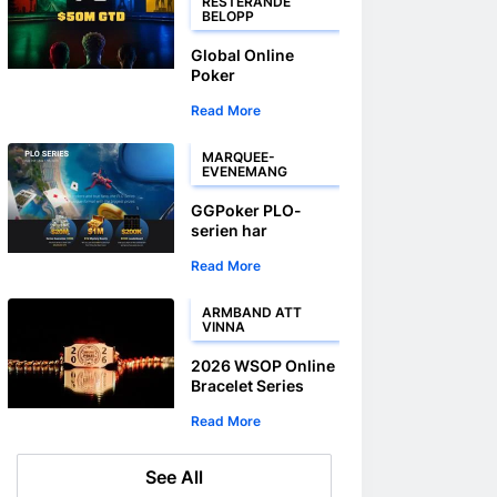
RESTERANDE
BELOPP
Global Online
Poker
Championship
Read More
börjar den 23
augusti på
CoinPoker
MARQUEE-
EVENEMANG
GGPoker PLO-
serien har
huvudevenemang
Read More
med $1 miljon
garanterat den 10
augusti
ARMBAND ATT
VINNA
2026 WSOP Online
Bracelet Series
återvänder med ett
Read More
Bahamas-paket
See All