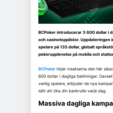
BCPoker introducerar 3 600 dollar i 
och casinotopplistor. Uppdateringen i
spelare på 135 dollar, globalt språks
pokerupplevelse på mobila och statio
BCPoker
höjer insatserna den här säs
600 dollar i dagliga belöningar. Oavset
vanlig spelare, erbjuder de nya kampa
sätt att öka din bankrulle varje dag.
Massiva dagliga kampa