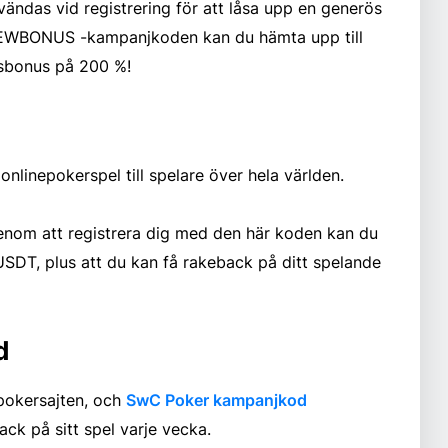
as vid registrering för att låsa upp en generös
EWBONUS -kampanjkoden kan du hämta upp till
gsbonus på 200 %!
nlinepokerspel till spelare över hela världen.
enom att registrera dig med den här koden kan du
DT, plus att du kan få rakeback på ditt spelande
d
okersajten, och
SwC Poker kampanjkod
ack på sitt spel varje vecka.