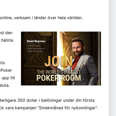
online, verksam i länder över hela världen.
nd den
t hämta
rös
GPoker
upp till
luta.
rligare 350 dollar i belöningar under din första
ck vare kampanjen "Smekmånad för nykomlingar".