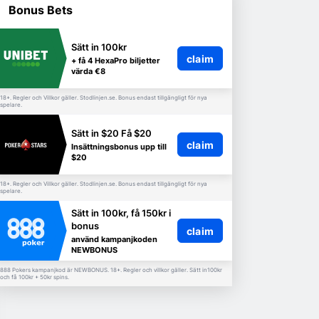
Bonus Bets
Sätt in 100kr
claim
+ få 4 HexaPro biljetter
värda €8
18+. Regler och Villkor gäller. Stodlinjen.se. Bonus endast tillgängligt för nya
spelare.
Sätt in $20 Få $20
claim
Insättningsbonus upp till
$20
18+. Regler och Villkor gäller. Stodlinjen.se. Bonus endast tillgängligt för nya
spelare.
Sätt in 100kr, få 150kr i
bonus
claim
använd kampanjkoden
NEWBONUS
888 Pokers kampanjkod är NEWBONUS. 18+. Regler och villkor gäller. Sätt in100kr
och få 100kr + 50kr spins.