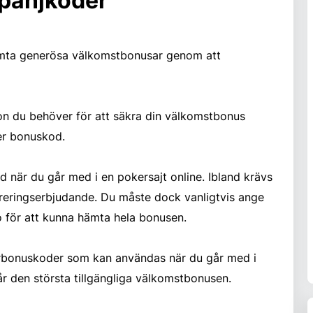
panjkoder
ämta generösa välkomstbonusar genom att
tion du behöver för att säkra din välkomstbonus
er bonuskod.
 när du går med i en pokersajt online. Ibland krävs
streringserbjudande. Du måste dock vanligtvis ange
to för att kunna hämta hela bonusen.
erbonuskoder som kan användas när du går med i
år den största tillgängliga välkomstbonusen.