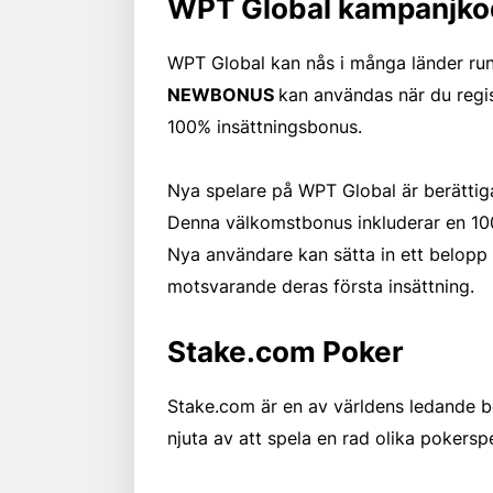
WPT Global kampanjko
WPT Global kan nås i många länder ru
NEWBONUS
kan användas när du regi
100% insättningsbonus.
Nya spelare på WPT Global är berättiga
Denna välkomstbonus inkluderar en 100 
Nya användare kan sätta in ett belopp 
motsvarande deras första insättning.
Stake.com Poker
Stake.com är en av världens ledande be
njuta av att spela en rad olika pokerspe