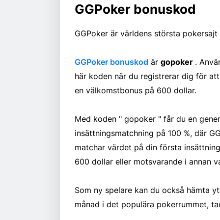
GGPoker bonuskod
GGPoker är världens största pokersajt 
GGPoker bonuskod
är
gopoker
. Anvä
här koden när du registrerar dig för at
en välkomstbonus på 600 dollar.
Med koden " gopoker " får du en gene
insättningsmatchning på 100 %, där G
matchar värdet på din första insättning 
600 dollar eller motsvarande i annan va
Som ny spelare kan du också hämta ytte
månad i det populära pokerrummet, ta