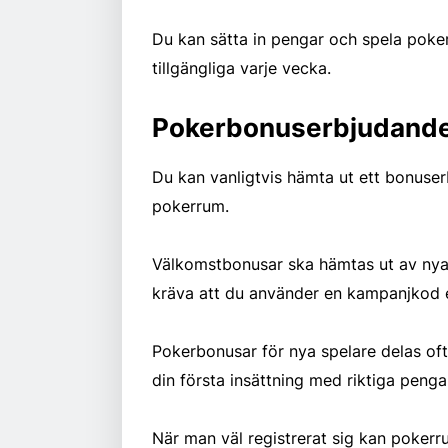
Du kan sätta in pengar och spela poker
tillgängliga varje vecka.
Pokerbonuserbjudand
Du kan vanligtvis hämta ut ett bonuser
pokerrum.
Välkomstbonusar ska hämtas ut av nya
kräva att du använder en kampanjkod 
Pokerbonusar för nya spelare delas of
din första insättning med riktiga penga
När man väl registrerat sig kan poker