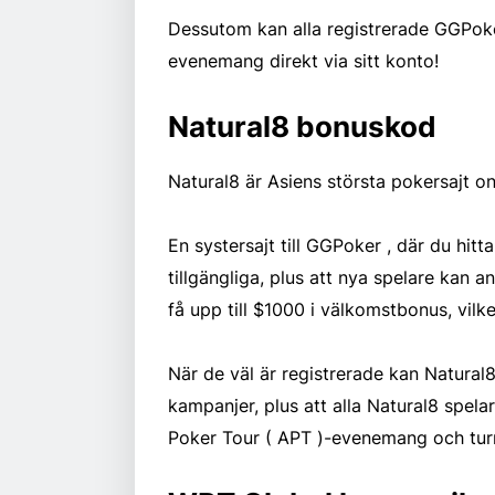
Dessutom kan alla registrerade GGPoke
evenemang direkt via sitt konto!
Natural8 bonuskod
Natural8 är Asiens största pokersajt onli
En systersajt till GGPoker , där du hitt
tillgängliga, plus att nya spelare kan 
få upp till $1000 i välkomstbonus, vil
När de väl är registrerade kan Natural
kampanjer, plus att alla Natural8 spel
Poker Tour ( APT )-evenemang och turn