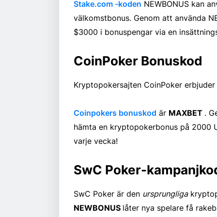
Stake.com -koden
NEWBONUS kan använd
välkomstbonus. Genom att använda N
$3000 i bonuspengar via en insättnin
CoinPoker Bonuskod
Kryptopokersajten CoinPoker erbjuder o
Coinpokers bonuskod
är
MAXBET
. G
hämta en kryptopokerbonus på 2000 US
varje vecka!
SwC Poker-kampanjko
SwC Poker är den
ursprungliga
kryptop
NEWBONUS
låter nya spelare få rakeb