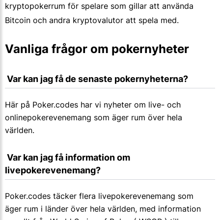
kryptopokerrum för spelare som gillar att använda
Bitcoin och andra kryptovalutor att spela med.
Vanliga frågor om pokernyheter
 Var kan jag få de senaste pokernyheterna?
Här på Poker.codes har vi nyheter om live- och
onlinepokerevenemang som äger rum över hela
världen.
 Var kan jag få information om 
livepokerevenemang?
Poker.codes täcker flera livepokerevenemang som
äger rum i länder över hela världen, med information