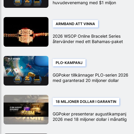
huvudevenemang med $1 miljon
garanterat den 10 augusti
ARMBAND ATT VINNA
2026 WSOP Online Bracelet Series
återvänder med ett Bahamas-paket
PLO-KAMPANJ
GGPoker tillkännager PLO-serien 2026
med garanterad 20 miljoner dollar
18 MILJONER DOLLAR I GARANTIN
GGPoker presenterar augustikampanj
2026 med 18 miljoner dollar i månatlig
utlottning