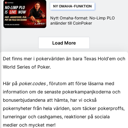
NY OMAHA-FUNKTION
Nytt Omaha-format: No-Limp PLO
anländer till CoinPoker
Load More
Det finns mer i pokervärlden än bara Texas Hold'em och
World Series of Poker.
Här på
poker.codes
, förutom att förse läsarna med
information om de senaste pokerkampanjkoderna och
bonuserbjudandena att hämta, har vi också
pokernyheter från hela världen, som täcker pokerproffs,
turneringar och cashgames, reaktioner på sociala
medier och mycket mer!