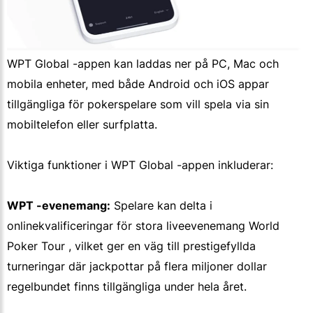
WPT Global -appen kan laddas ner på PC, Mac och
mobila enheter, med både Android och iOS appar
tillgängliga för pokerspelare som vill spela via sin
mobiltelefon eller surfplatta.
Viktiga funktioner i WPT Global -appen inkluderar:
WPT -evenemang:
Spelare kan delta i
onlinekvalificeringar för stora liveevenemang World
Poker Tour , vilket ger en väg till prestigefyllda
turneringar där jackpottar på flera miljoner dollar
regelbundet finns tillgängliga under hela året.