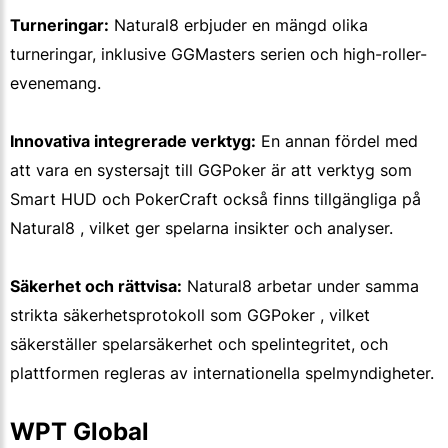
Turneringar:
Natural8 erbjuder en mängd olika
turneringar, inklusive GGMasters serien och high-roller-
evenemang.
Innovativa integrerade verktyg:
En annan fördel med
att vara en systersajt till GGPoker är att verktyg som
Smart HUD och PokerCraft också finns tillgängliga på
Natural8 , vilket ger spelarna insikter och analyser.
Säkerhet och rättvisa:
Natural8 arbetar under samma
strikta säkerhetsprotokoll som GGPoker , vilket
säkerställer spelarsäkerhet och spelintegritet, och
plattformen regleras av internationella spelmyndigheter.
WPT Global