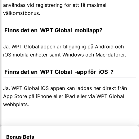
användas vid registrering för att få maximal
välkomstbonus.
 Finns det en  WPT Global  mobilapp?
Ja. WPT Global appen är tillgänglig på Android och
iOS mobila enheter samt Windows och Mac-datorer.
 Finns det en  WPT Global  -app för  iOS  ?
Ja. WPT Global iOS appen kan laddas ner direkt från
App Store på iPhone eller iPad eller via WPT Global
webbplats.
Bonus Bets