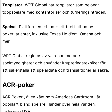
Topplistor:
WPT Global har topplistor som belönar
toppspelare med kontantpriser och turneringsinträden.
Spelval:
Plattformen erbjuder ett brett utbud av
pokervarianter, inklusive Texas Hold'em, Omaha och
mer.
WPT Global regleras av välrenommerade
spelmyndigheter och använder krypteringstekniker för
att säkerställa att spelardata och transaktioner är säkra.
ACR-poker
ACR Poker , även känt som Americas Cardroom , är
populärt bland spelare i länder över hela världen,
inklusive i USA.