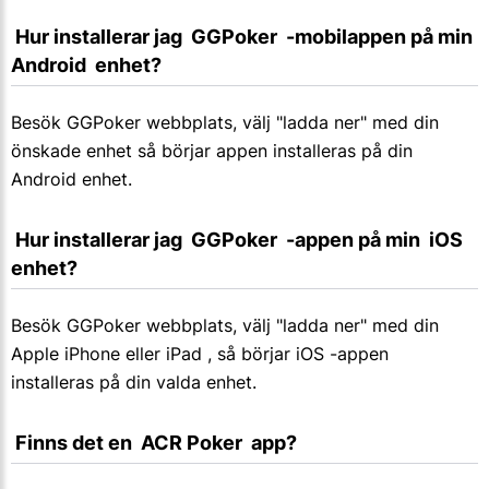
 Hur installerar jag  GGPoker  -mobilappen på min  
Android  enhet?
Besök GGPoker webbplats, välj "ladda ner" med din
önskade enhet så börjar appen installeras på din
Android enhet.
 Hur installerar jag  GGPoker  -appen på min  iOS  
enhet?
Besök GGPoker webbplats, välj "ladda ner" med din
Apple iPhone eller iPad , så börjar iOS -appen
installeras på din valda enhet.
 Finns det en  ACR Poker  app?