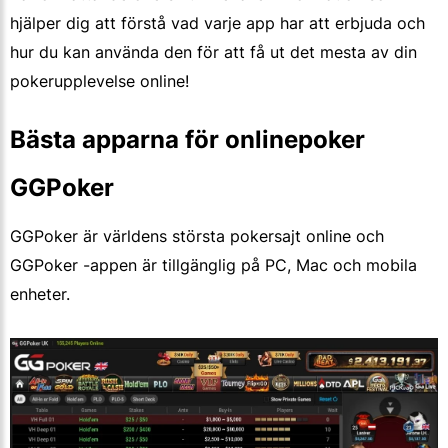
hjälper dig att förstå vad varje app har att erbjuda och
hur du kan använda den för att få ut det mesta av din
pokerupplevelse online!
Bästa apparna för onlinepoker
GGPoker
GGPoker är världens största pokersajt online och
GGPoker -appen är tillgänglig på PC, Mac och mobila
enheter.