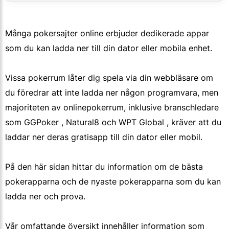
Många pokersajter online erbjuder dedikerade appar
som du kan ladda ner till din dator eller mobila enhet.
Vissa pokerrum låter dig spela via din webbläsare om
du föredrar att inte ladda ner någon programvara, men
majoriteten av onlinepokerrum, inklusive branschledare
som GGPoker , Natural8 och WPT Global , kräver att du
laddar ner deras gratisapp till din dator eller mobil.
På den här sidan hittar du information om de bästa
pokerapparna och de nyaste pokerapparna som du kan
ladda ner och prova.
Vår omfattande översikt innehåller information som