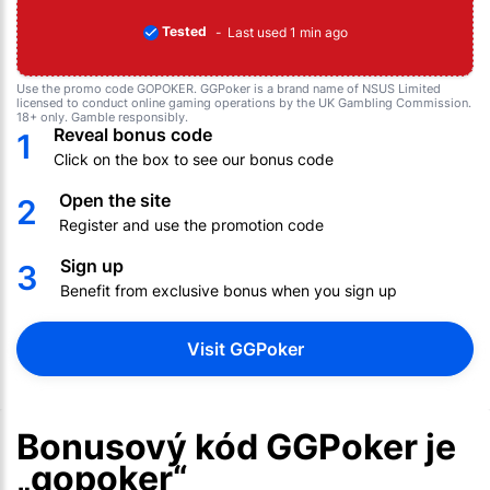
Tested
Last used 1 min ago
Use the promo code GOPOKER. GGPoker is a brand name of NSUS Limited
licensed to conduct online gaming operations by the UK Gambling Commission.
18+ only. Gamble responsibly.
Reveal bonus code
1
Click on the box to see our bonus code
Open the site
2
Register and use the promotion code
Sign up
3
Benefit from exclusive bonus when you sign up
Visit GGPoker
Bonusový kód GGPoker je
„gopoker“