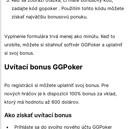
Keď sa zobrazí otázka, či máte bonusový kód,
zadajte kód gopoker . Použitím tohto kódu môžete
získať najväčšiu bonusovú ponuku.
Vyplnenie formulára trvá menej ako minútu. Keď to
urobíte, môžete si stiahnuť softvér GGPoker a uplatniť
si svoj bonus.
Uvítací bonus GGPoker
Po registrácii si môžete uplatniť svoj bonus. Pre
nových hráčov je k dispozícii 100% bonus za vklad,
ktorý má hodnotu až 600 dolárov.
Ako získať uvítací bonus
Prihláste sa do svojho nového účtu GGPoker