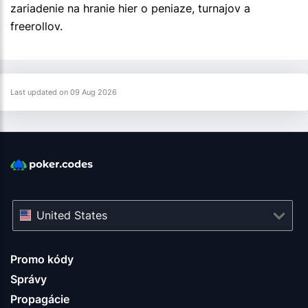
zariadenie na hranie hier o peniaze, turnajov a
freerollov.
Last updated on 09 Aug 2026
United States
Promo kódy
Správy
Propagácie