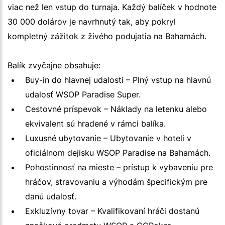
viac než len vstup do turnaja. Každý balíček v hodnote
30 000 dolárov je navrhnutý tak, aby pokryl
kompletný zážitok z živého podujatia na Bahamách.
Balík zvyčajne obsahuje:
Buy-in do hlavnej udalosti – Plný vstup na hlavnú
udalosť WSOP Paradise Super.
Cestovné príspevok – Náklady na letenku alebo
ekvivalent sú hradené v rámci balíka.
Luxusné ubytovanie – Ubytovanie v hoteli v
oficiálnom dejisku WSOP Paradise na Bahamách.
Pohostinnosť na mieste – prístup k vybaveniu pre
hráčov, stravovaniu a výhodám špecifickým pre
danú udalosť.
Exkluzívny tovar – Kvalifikovaní hráči dostanú