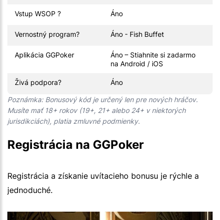
Vstup WSOP ?
Áno
Vernostný program?
Áno - Fish Buffet
Aplikácia GGPoker
Áno – Stiahnite si zadarmo
na Android / iOS
Živá podpora?
Áno
Poznámka: Bonusový kód je určený len pre nových hráčov.
Musíte mať 18+ rokov (19+, 21+ alebo 24+ v niektorých
jurisdikciách), platia zmluvné podmienky.
Registrácia na GGPoker
Registrácia a získanie uvítacieho bonusu je rýchle a
jednoduché.