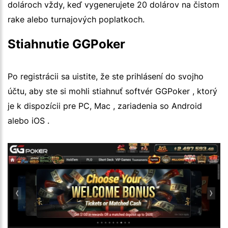
dolároch vždy, keď vygenerujete 20 dolárov na čistom
rake alebo turnajových poplatkoch.
Stiahnutie GGPoker
Po registrácii sa uistite, že ste prihlásení do svojho
účtu, aby ste si mohli stiahnuť softvér GGPoker , ktorý
je k dispozícii pre PC, Mac , zariadenia so Android
alebo iOS .