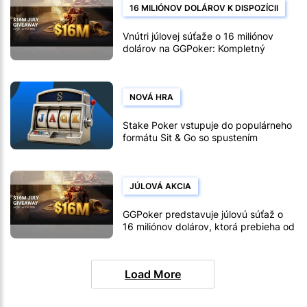
16 MILIÓNOV DOLÁROV K DISPOZÍCII
Vnútri júlovej súťaže o 16 miliónov
dolárov na GGPoker: Kompletný
program a rozpis výherného fondu
NOVÁ HRA
Stake Poker vstupuje do populárneho
formátu Sit & Go so spustením
JAQKpot
JÚLOVÁ AKCIA
GGPoker predstavuje júlovú súťaž o
16 miliónov dolárov, ktorá prebieha od
1. do 31. júla
Load More