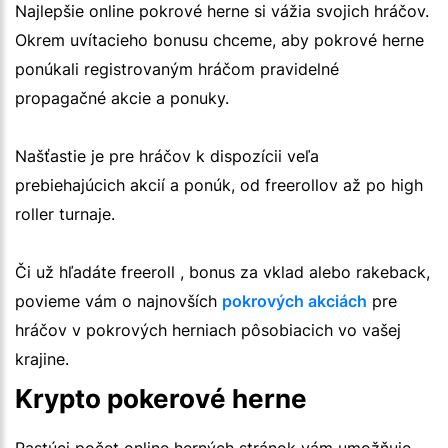
Najlepšie online pokrové herne si vážia svojich hráčov.
Okrem uvítacieho bonusu chceme, aby pokrové herne
ponúkali registrovaným hráčom pravidelné
propagačné akcie a ponuky.
Našťastie je pre hráčov k dispozícii veľa
prebiehajúcich akcií a ponúk, od freerollov až po high
roller turnaje.
Či už hľadáte
freeroll
, bonus za vklad alebo rakeback,
povieme vám o najnovších
pokrových akciách
pre
hráčov v pokrových herniach pôsobiacich vo vašej
krajine.
Krypto pokerové herne
Rastúci počet online herných stránok vám umožňuje