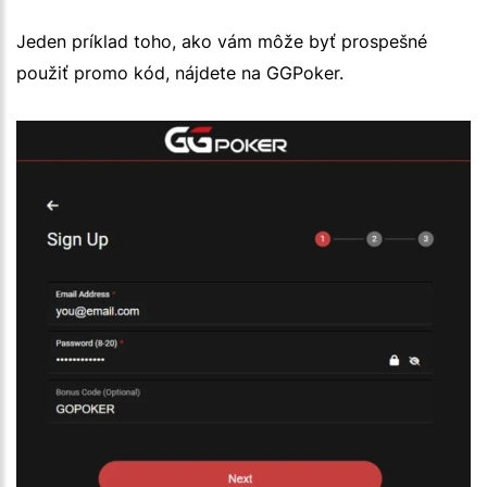
Jeden príklad toho, ako vám môže byť prospešné
použiť promo kód, nájdete na GGPoker.