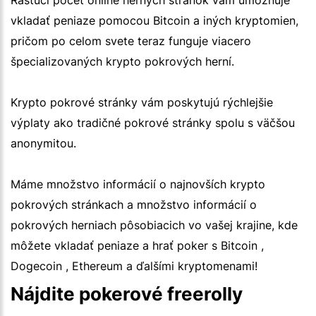
vkladať peniaze pomocou Bitcoin a iných kryptomien,
pričom po celom svete teraz funguje viacero
špecializovaných krypto pokrových herní.
Krypto pokrové stránky vám poskytujú rýchlejšie
výplaty ako tradičné pokrové stránky spolu s väčšou
anonymitou.
Máme množstvo informácií o najnovších krypto
pokrových stránkach a množstvo informácií o
pokrových herniach pôsobiacich vo vašej krajine, kde
môžete vkladať peniaze a hrať poker s Bitcoin ,
Dogecoin , Ethereum a ďalšími kryptomenami!
Nájdite pokerové freerolly