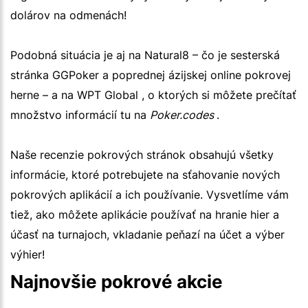
dolárov na odmenách!
Podobná situácia je aj na Natural8 – čo je sesterská
stránka GGPoker a poprednej ázijskej online pokrovej
herne – a na WPT Global , o ktorých si môžete prečítať
množstvo informácií tu na
Poker.codes
.
Naše recenzie pokrových stránok obsahujú všetky
informácie, ktoré potrebujete na sťahovanie nových
pokrových aplikácií a ich používanie. Vysvetlíme vám
tiež, ako môžete aplikácie používať na hranie hier a
účasť na turnajoch, vkladanie peňazí na účet a výber
výhier!
Najnovšie pokrové akcie