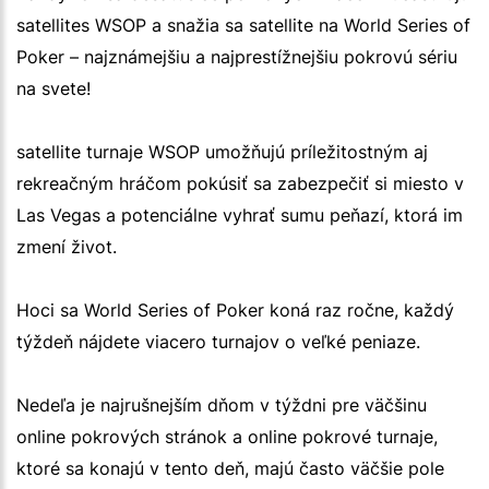
satellites WSOP a snažia sa satellite na World Series of
Poker – najznámejšiu a najprestížnejšiu pokrovú sériu
na svete!
satellite turnaje WSOP umožňujú príležitostným aj
rekreačným hráčom pokúsiť sa zabezpečiť si miesto v
Las Vegas a potenciálne vyhrať sumu peňazí, ktorá im
zmení život.
Hoci sa World Series of Poker koná raz ročne, každý
týždeň nájdete viacero turnajov o veľké peniaze.
Nedeľa je najrušnejším dňom v týždni pre väčšinu
online pokrových stránok a online pokrové turnaje,
ktoré sa konajú v tento deň, majú často väčšie pole