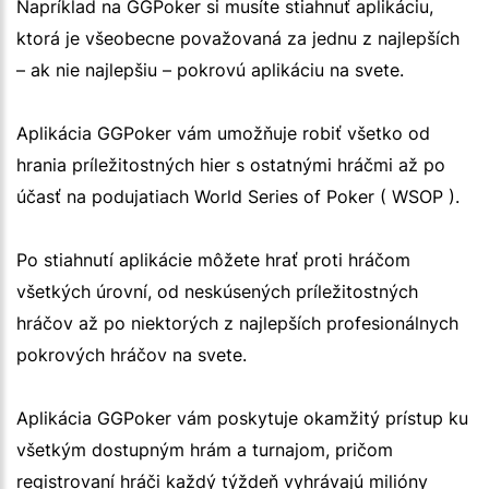
Napríklad na GGPoker si musíte stiahnuť aplikáciu,
ktorá je všeobecne považovaná za jednu z najlepších
– ak nie najlepšiu – pokrovú aplikáciu na svete.
Aplikácia GGPoker vám umožňuje robiť všetko od
hrania príležitostných hier s ostatnými hráčmi až po
účasť na podujatiach World Series of Poker ( WSOP ).
Po stiahnutí aplikácie môžete hrať proti hráčom
všetkých úrovní, od neskúsených príležitostných
hráčov až po niektorých z najlepších profesionálnych
pokrových hráčov na svete.
Aplikácia GGPoker vám poskytuje okamžitý prístup ku
všetkým dostupným hrám a turnajom, pričom
registrovaní hráči každý týždeň vyhrávajú milióny