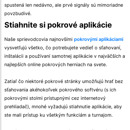
spustená len nedávno, ale prvé signály sú mimoriadne
povzbudivé.
Stiahnite si pokrové aplikácie
Naše sprievodcovia najnovšími
pokrovými aplikáciami
vysvetľujú všetko, čo potrebujete vedieť o sťahovaní,
inštalácii a používaní samotnej aplikácie v najväčších a
najlepších online pokrových herniach na svete.
Zatiaľ čo niektoré pokrové stránky umožňujú hrať bez
sťahovania akéhokoľvek pokrového softvéru (s ich
pokrovými stolmi prístupnými cez internetový
prehliadač), mnohé vyžadujú stiahnutie aplikácie, aby
ste mali prístup ku všetkým funkciám a turnajom.