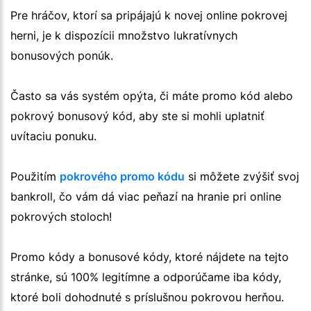
Pre hráčov, ktorí sa pripájajú k novej online pokrovej
herni, je k dispozícii množstvo lukratívnych
bonusových ponúk.
Často sa vás systém opýta, či máte promo kód alebo
pokrový bonusový kód, aby ste si mohli uplatniť
uvítaciu ponuku.
Použitím
pokrového promo kódu
si môžete zvýšiť svoj
bankroll, čo vám dá viac peňazí na hranie pri online
pokrových stoloch!
Promo kódy a bonusové kódy, ktoré nájdete na tejto
stránke, sú 100% legitímne a odporúčame iba kódy,
ktoré boli dohodnuté s príslušnou pokrovou herňou.