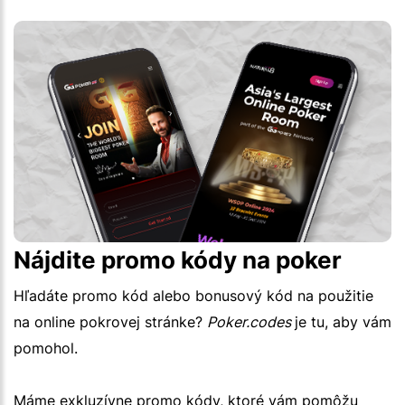
Nájdite promo kódy na poker
Hľadáte promo kód alebo bonusový kód na použitie
na online pokrovej stránke?
Poker.codes
je tu, aby vám
pomohol.
Máme exkluzívne promo kódy, ktoré vám pomôžu