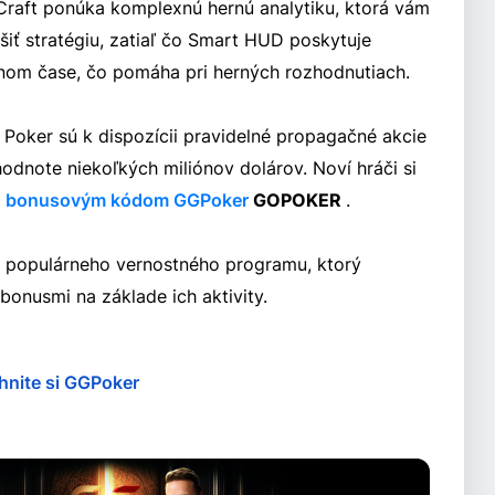
raft ponúka komplexnú hernú analytiku, ktorá vám
iť stratégiu, zatiaľ čo Smart HUD poskytuje
álnom čase, čo pomáha pri herných rozhodnutiach.
Poker sú k dispozícii pravidelné propagačné akcie
hodnote niekoľkých miliónov dolárov. Noví hráči si
s
bonusovým kódom GGPoker
GOPOKER
.
, populárneho vernostného programu, ktorý
onusmi na základe ich aktivity.
hnite si GGPoker