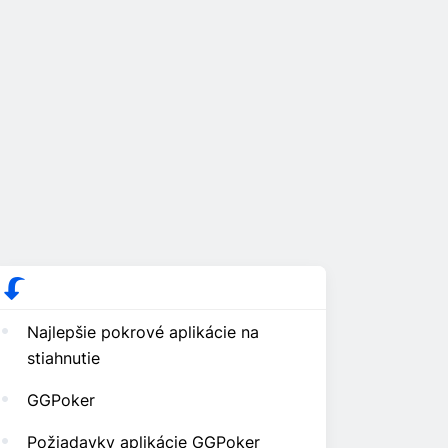
Najlepšie pokrové aplikácie na
stiahnutie
GGPoker
Požiadavky aplikácie GGPoker