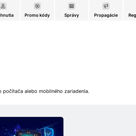
ahnutia
Promo kódy
Správy
Propagácie
Reg
do počítača alebo mobilného zariadenia.