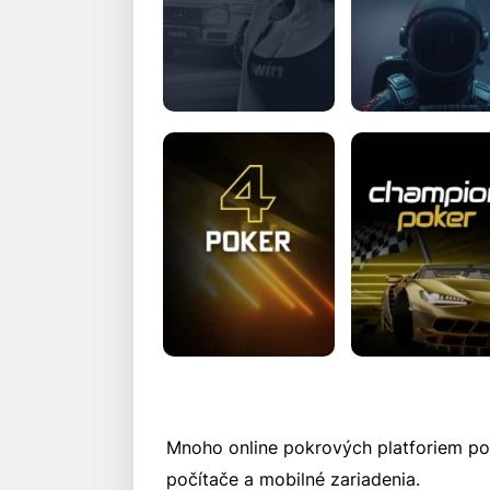
Mnoho online pokrových platforiem pos
počítače a mobilné zariadenia.