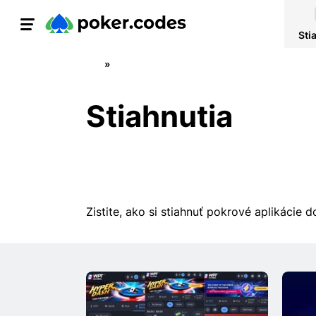
Sti
Stiahnutia
Stiahnutia
Zistite, ako si stiahnuť pokrové aplikácie 