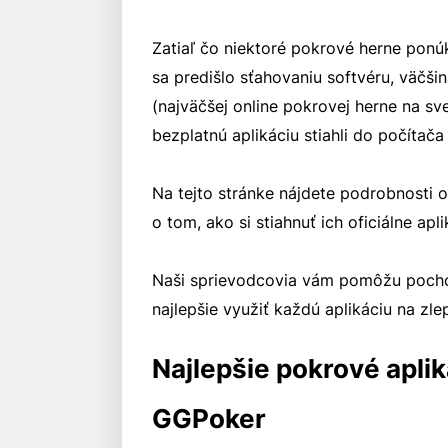
Zatiaľ čo niektoré pokrové herne ponú
sa predišlo sťahovaniu softvéru, väčš
(najväčšej online pokrovej herne na sv
bezplatnú aplikáciu stiahli do počítača
Na tejto stránke nájdete podrobnosti 
o tom, ako si stiahnuť ich oficiálne ap
Naši sprievodcovia vám pomôžu pochop
najlepšie využiť každú aplikáciu na zle
Najlepšie pokrové aplik
GGPoker