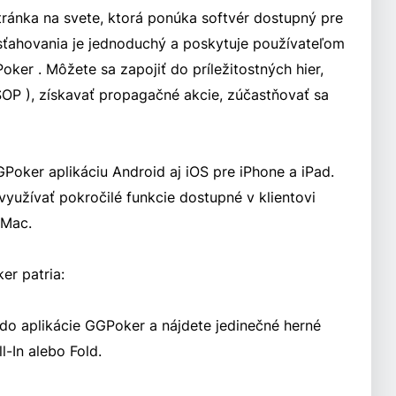
tránka na svete, ktorá ponúka softvér dostupný pre
sťahovania je jednoduchý a poskytuje používateľom
oker . Môžete sa zapojiť do príležitostných hier,
SOP ), získavať propagačné akcie, zúčastňovať sa
oker aplikáciu Android aj iOS pre iPhone a iPad.
yužívať pokročilé funkcie dostupné v klientovi
 Mac.
er patria:
 do aplikácie GGPoker a nájdete jedinečné herné
l-In alebo Fold.