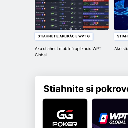
STIAHNUTIE APLIKÁCIE WPT G
STIAH
Ako stiahnuť mobilnú aplikáciu WPT
Ako st
Global
Stiahnite si pokrov