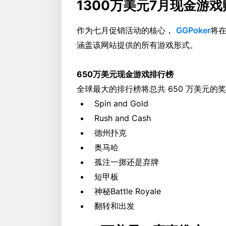
1300万美元7月现金游戏
作为七月促销活动的核心，
GGPoker
将
涵盖该网站提供的所有游戏形式。
650万美元现金游戏排行榜
全球最大的排行榜将总共 650 万美元的
Spin and Gold
Rush and Cash
德州扑克
奥马哈
孤注一掷还是弃牌
短甲板
神秘Battle Royale
翻转和出发