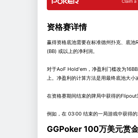
Claim a
资格赛详情
赢得资格底池需要在标准德州扑克、底池Rush
(BB) 或以上的净利润。
对于AoF Hold'em，净盈利门槛改为16
上。净盈利的计算方法是用最终底池大小
在资格赛期间结束的牌局中获得的Flipo
例如，在 03:00 结束的一局游戏中获得的筹
GGPoker 100万美