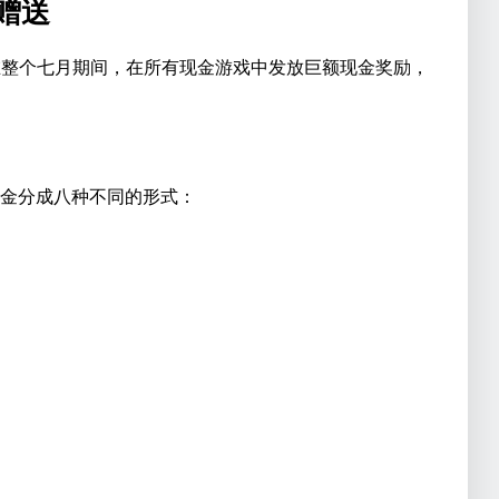
赠送
在整个七月期间，在所有现金游戏中发放巨额现金奖励，
奖金分成八种不同的形式：