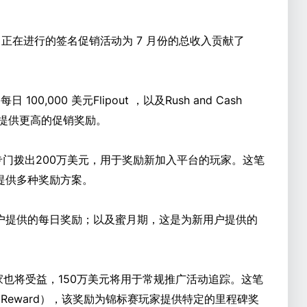
ker 正在进行的签名促销活动为 7 月份的总收入贡献了
100,000 美元Flipout ，以及Rush and Cash
时段提供更高的促销奖励。
专门拨出200万美元，用于奖励新加入平台的玩家。这笔
提供多种奖励方案。
户提供的每日奖励；以及蜜月期，这是为新用户提供的
家也将受益，150万美元将用于常规推广活动追踪。这笔
ise Reward），该奖励为锦标赛玩家提供特定的里程碑奖