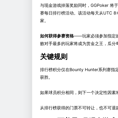
与现金游戏掉落奖励同时，GGPoker 将于 7
赛每日排行榜活动。该活动每天从UTC 8:00
家。
如何获得参赛资格
——玩家必须参加指定的B
败对手最多的玩家将成为赏金之王，瓜分每
关键规则
排行榜积分仅在Bounty Hunter系
获胜。
如果球员积分相同，则下一个决定性因素
从排行榜获得的门票不可转让，也不可退