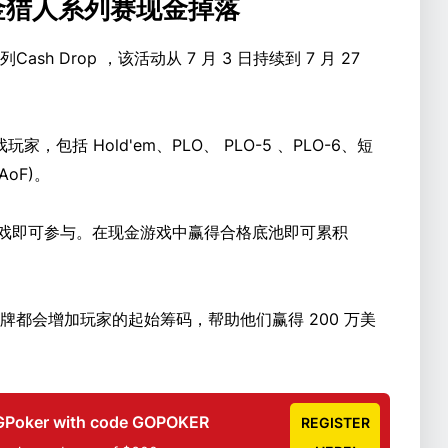
元赏金猎人系列赛现金掉落
sh Drop ，该活动从 7 月 3 日持续到 7 月 27
括 Hold'em、PLO、 PLO-5 、PLO-6、短
(AoF)。
金游戏即可参与。在现金游戏中赢得合格底池即可累积
ut牌都会增加玩家的起始筹码，帮助他们赢得 200 万美
GPoker with code GOPOKER
REGISTER