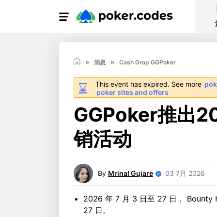
消息
Cash Drop GGPoker
This event has expired. See more
pok
poker sites and offers
GGPoker推出
销活动
By
Mrinal Gujare
03 7月 2026
2026 年 7 月 3 日至 27 日， Bounty
27 日。