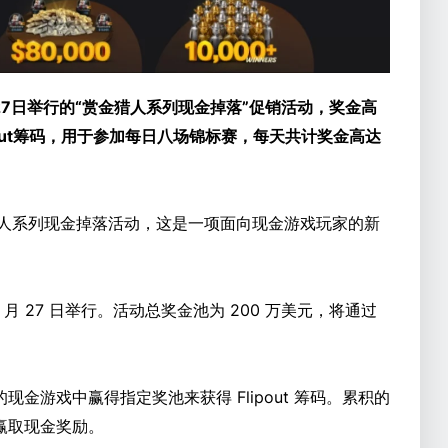
7月27日举行的“赏金猎人系列现金掉落”促销活动，奖金高
pout筹码，用于参加每日八场锦标赛，每天共计奖金高达
人系列现金掉落活动，这是一项面向现金游戏玩家的新
 7 月 27 日举行。活动总奖金池为 200 万美元，将通过
金游戏中赢得指定奖池来获得 Flipout 筹码。累积的
赢取现金奖励。