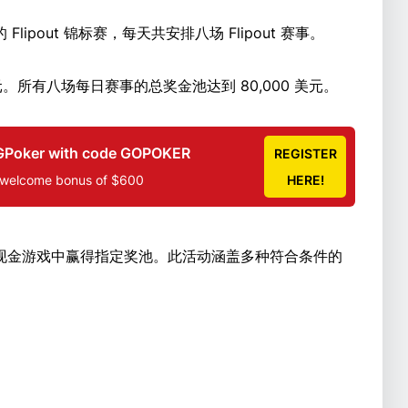
pout 锦标赛，每天共安排八场 Flipout 赛事。
0 美元。所有八场每日赛事的总奖金池达到 80,000 美元。
GPoker with code GOPOKER
REGISTER
 welcome bonus of $600
HERE!
现金游戏中赢得指定奖池。此活动涵盖多种符合条件的