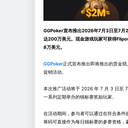
GGPoker宣布推出2026年7月3日至
达200万美元。现金游戏玩家可获得Fli
8万美元。
GGPoker
正式宣布推出即将推出的赏金猎
促销活动。
本次推广活动将于 2026 年 7 月 3 日至
一系列定期举办的锦标赛奖励玩家。
在活动期间，参与者可以通过在符合条件的现
筹码可直接作为每日锦标赛的参赛资格，