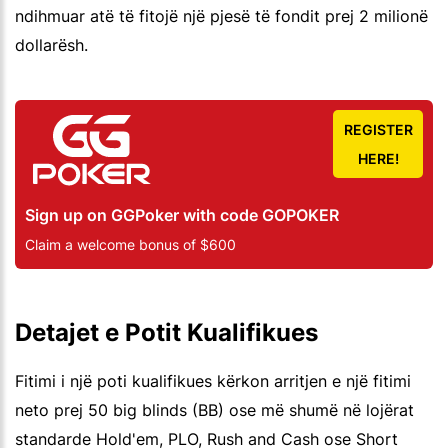
ndihmuar atë të fitojë një pjesë të fondit prej 2 milionë
dollarësh.
REGISTER
HERE!
Sign up on GGPoker with code GOPOKER
Claim a welcome bonus of $600
Detajet e Potit Kualifikues
Fitimi i një poti kualifikues kërkon arritjen e një fitimi
neto prej 50 big blinds (BB) ose më shumë në lojërat
standarde Hold'em, PLO, Rush and Cash ose Short