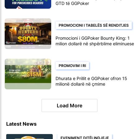
GTD të GGPoker
PROMOCIONI I TABELËS SË RENDITJES
Promocioni i GGPoker Bounty King: 1
milion dollarë në shpërblime eliminuese
PROMOVIM I RI
Dhurata e Prillit e GGPoker ofron 15
milionë dollarë në çmime
Load More
Latest News
EVENIMENT DITËLINDJEJE