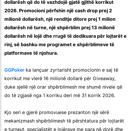
dollarësh që do të vazhdojë gjatë gjithë korrikut
2026. Promocioni përfshin një cash drop prej 2
milionë dollarësh, një renditje ditore prej 1 milion
dollarësh në turne, një shpërblim prej 13 milionë
dollarësh në lojë dhe rrugë të dedikuara për lojtarët e
rinj, së bashku me programet e shpërblimeve të
platformave të njohura.
GGPoker
ka lançuar zyrtarisht promocionin e saj të
korrikut me vlerë 16 milionë dollarë për Giveaway,
duke sjellë një orar shpërblimesh me shumë nivele që
do të zgjasë nga 1 korriku deri më 31 korrik 2026.
Kjo seri e gjerë promovuese prezanton një sërë
mekanizmash shpërblimesh të përshtatura për lojtarët
e turneut, specialistët e lojërave me para në dorë dhe