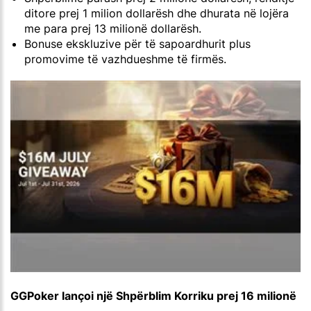
ditore prej 1 milion dollarësh dhe dhurata në lojëra
me para prej 13 milionë dollarësh.
Bonuse ekskluzive për të sapoardhurit plus
promovime të vazhdueshme të firmës.
GGPoker lançoi një Shpërblim Korriku prej 16 milionë