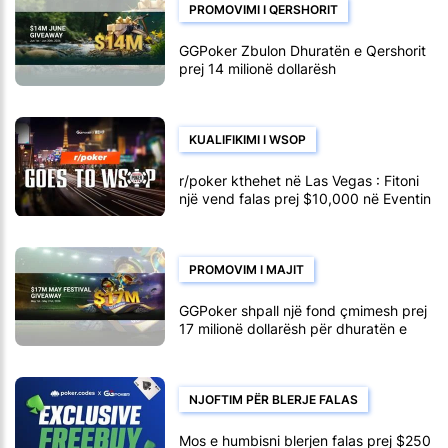
PROMOVIMI I QERSHORIT
GGPoker Zbulon Dhuratën e Qershorit
prej 14 milionë dollarësh
KUALIFIKIMI I WSOP
r/poker kthehet në Las Vegas : Fitoni
një vend falas prej $10,000 në Eventin
Kryesor të WSOP
PROMOVIM I MAJIT
GGPoker shpall një fond çmimesh prej
17 milionë dollarësh për dhuratën e
majit
NJOFTIM PËR BLERJE FALAS
Mos e humbisni blerjen falas prej $250