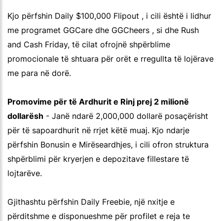
Kjo përfshin Daily $100,000 Flipout , i cili është i lidhur
me programet GGCare dhe GGCheers , si dhe Rush
and Cash Friday, të cilat ofrojnë shpërblime
promocionale të shtuara për orët e rregullta të lojërave
me para në dorë.
Promovime për të Ardhurit e Rinj prej 2 milionë
dollarësh
- Janë ndarë 2,000,000 dollarë posaçërisht
për të sapoardhurit në rrjet këtë muaj. Kjo ndarje
përfshin Bonusin e Mirëseardhjes, i cili ofron struktura
shpërblimi për kryerjen e depozitave fillestare të
lojtarëve.
Gjithashtu përfshin Daily Freebie, një nxitje e
përditshme e disponueshme për profilet e reja te