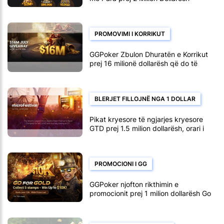
PROMOVIMI I KORRIKUT
GGPoker Zbulon Dhuratën e Korrikut
prej 16 milionë dollarësh që do të
zhvillohet nga 1 deri më 31 korrik
BLERJET FILLOJNË NGA 1 DOLLAR
Pikat kryesore të ngjarjes kryesore
GTD prej 1.5 milion dollarësh, orari i
microFestival GGPoker
PROMOCIONI I GG
GGPoker njofton rikthimin e
promocionit prej 1 milion dollarësh Go
for Gold