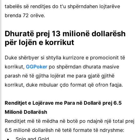
tabelës së renditjes do t'u shpërndahen lojtarëve
brenda 72 orëve.
Dhuratë prej 13 milionë dollarësh
për lojën e korrikut
Duke shërbyer si shtylla kurrizore e promocionit të
korrikut,
GGPoker
po shpërndan dhurata masive
parash në të gjitha lojërat me para gjatë gjithë
korrikut, duke mbuluar çdo format që ofron faqja.
Renditjet e Lojërave me Para në Dollarë prej 6.5
Milionë Dollarësh
Renditjet më të mëdha në botë po ndajnë një total prej
6.5 milionë dollarësh në tetë formate të ndryshme:
Spin and Gold