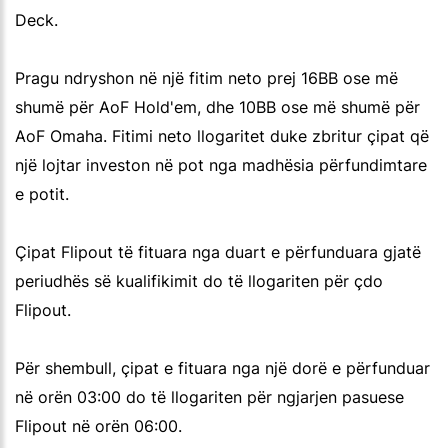
Deck.
Pragu ndryshon në një fitim neto prej 16BB ose më
shumë për AoF Hold'em, dhe 10BB ose më shumë për
AoF Omaha. Fitimi neto llogaritet duke zbritur çipat që
një lojtar investon në pot nga madhësia përfundimtare
e potit.
Çipat Flipout të fituara nga duart e përfunduara gjatë
periudhës së kualifikimit do të llogariten për çdo
Flipout.
Për shembull, çipat e fituara nga një dorë e përfunduar
në orën 03:00 do të llogariten për ngjarjen pasuese
Flipout në orën 06:00.