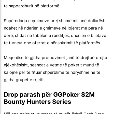
të sapoardhurit në platformë.
Shpërndarja e çmimeve prej shumë milionë dollarësh
ndahet në ndarjen e çmimeve në lojërat me para në
dorë, sfidat në tabelën e renditjes, dhënien e biletave
të turneut dhe ofertat e nënshkrimit të platformës.
Meqenëse të gjitha promovimet janë të drejtpërdrejta
njëkohësisht, seancat e vetme të pokerit mund të
kalojnë për të fituar shpërblime të ndryshme në të
gjitha grupet e rrjetit.
Drop parash për GGPoker $2M
Bounty Hunters Series