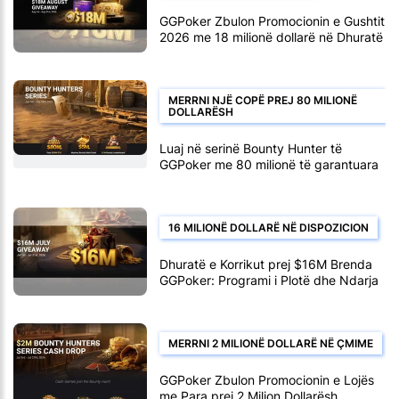
GGPoker Zbulon Promocionin e Gushtit
2026 me 18 milionë dollarë në Dhuratë
Mujore
MERRNI NJË COPË PREJ 80 MILIONË
DOLLARËSH
Luaj në serinë Bounty Hunter të
GGPoker me 80 milionë të garantuara
16 MILIONË DOLLARË NË DISPOZICION
Dhuratë e Korrikut prej $16M Brenda
GGPoker: Programi i Plotë dhe Ndarja
e Fondit të Çmimeve
MERRNI 2 MILIONË DOLLARË NË ÇMIME
GGPoker Zbulon Promocionin e Lojës
me Para prej 2 Milion Dollarësh