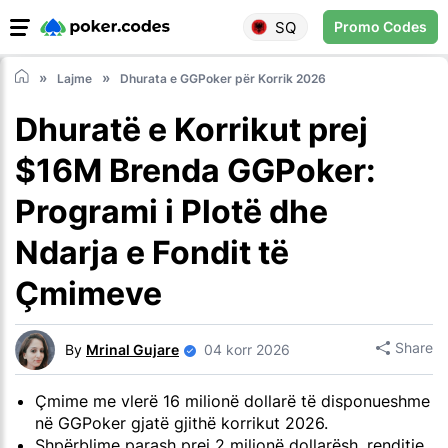
SQ
Promo Codes
Lajme
Dhurata e GGPoker për Korrik 2026
Dhuratë e Korrikut prej
$16M Brenda GGPoker:
Programi i Plotë dhe
Ndarja e Fondit të
Çmimeve
Share
By
Mrinal Gujare
04 korr 2026
Çmime me vlerë 16 milionë dollarë të disponueshme
në GGPoker gjatë gjithë korrikut 2026.
Shpërblime parash prej 2 milionë dollarësh, renditje