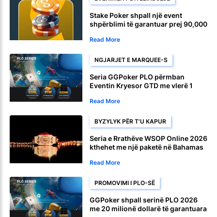
Stake Poker shpall një event
shpërblimi të garantuar prej 90,000
dollarësh për ditëlindjen e 9-të
Read More
NGJARJET E MARQUEE-S
Seria GGPoker PLO përmban
Eventin Kryesor GTD me vlerë 1
milion dollarë më 10 gusht
Read More
BYZYLYK PËR T'U KAPUR
Seria e Rrathëve WSOP Online 2026
kthehet me një paketë në Bahamas
Read More
PROMOVIMI I PLO-SË
GGPoker shpall serinë PLO 2026
me 20 milionë dollarë të garantuara