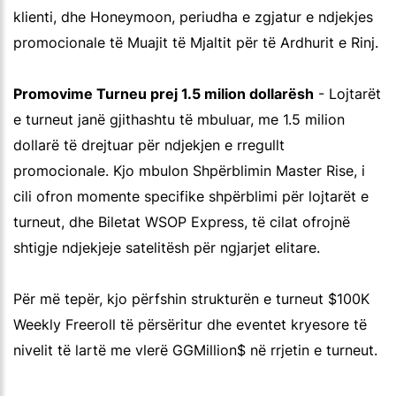
klienti, dhe Honeymoon, periudha e zgjatur e ndjekjes
promocionale të Muajit të Mjaltit për të Ardhurit e Rinj.
Promovime Turneu prej 1.5 milion dollarësh
- Lojtarët
e turneut janë gjithashtu të mbuluar, me 1.5 milion
dollarë të drejtuar për ndjekjen e rregullt
promocionale. Kjo mbulon Shpërblimin Master Rise, i
cili ofron momente specifike shpërblimi për lojtarët e
turneut, dhe Biletat WSOP Express, të cilat ofrojnë
shtigje ndjekjeje satelitësh për ngjarjet elitare.
Për më tepër, kjo përfshin strukturën e turneut $100K
Weekly Freeroll të përsëritur dhe eventet kryesore të
nivelit të lartë me vlerë GGMillion$ në rrjetin e turneut.