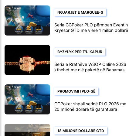
NGJARJET E MARQUEE-S
Seria GGPoker PLO përmban Eventin
Kryesor GTD me vlerë 1 milion dollarë
më 10 gusht
BYZYLYK PËR T'U KAPUR
Seria e Rrathëve WSOP Online 2026
kthehet me një paketë në Bahamas
PROMOVIMI I PLO-SË
GGPoker shpall serinë PLO 2026 me
20 milionë dollarë të garantuara
18 MILIONË DOLLARË GTD