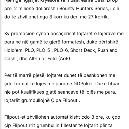
Një nga ngjarjet kryesore të muajit është Cash Drop
prej 2 milionë dollarësh i Bounty Hunters Series, i cili
do të zhvillohet nga 3 korriku deri më 27 korrik.
Ky promocion synon posaçërisht lojtarët e lojërave me
para në një gamë të gjerë formatesh, duke përfshirë
Hold'em, PLO, PLO-5 , PLO-6, Short Deck, Rush and
Cash , dhe All-In or Fold (AoF).
Për të marrë pjesë, lojtarët duhet të bashkohen me
çdo format të lojës me para në GGPoker. Duke fituar
një pot kualifikues gjatë seancave të lojës me para,
lojtarët grumbullojnë Çipa Flipout .
Flipout-et zhvillohen automatikisht çdo 3 orë, ku çdo
çip Flipout rrit grumbullin fillestar të lojtarit për ta