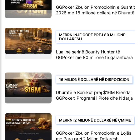
GGPoker Zbulon Promocionin e Gushtit
2026 me 18 milionë dollarë në Dhuratë
Mujore
MERRNI NJË COPË PREJ 80 MILIONË
DOLLARËSH
Luaj në serinë Bounty Hunter të
GGPoker me 80 milionë të garantuara
16 MILIONË DOLLARË NË DISPOZICION
Dhuratë e Korrikut prej $16M Brenda
GGPoker: Programi i Plotë dhe Ndarja
e Fondit të Çmimeve
MERRNI 2 MILIONË DOLLARË NË ÇMIME
GGPoker Zbulon Promocionin e Lojës
me Para prej 2 Milion Dollarësh