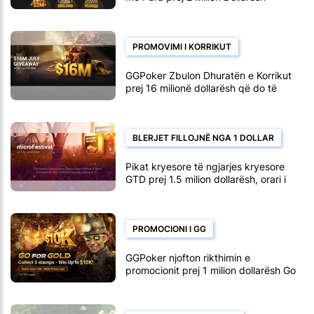
PROMOVIMI I KORRIKUT
GGPoker Zbulon Dhuratën e Korrikut
prej 16 milionë dollarësh që do të
zhvillohet nga 1 deri më 31 korrik
BLERJET FILLOJNË NGA 1 DOLLAR
Pikat kryesore të ngjarjes kryesore
GTD prej 1.5 milion dollarësh, orari i
microFestival GGPoker
PROMOCIONI I GG
GGPoker njofton rikthimin e
promocionit prej 1 milion dollarësh Go
for Gold