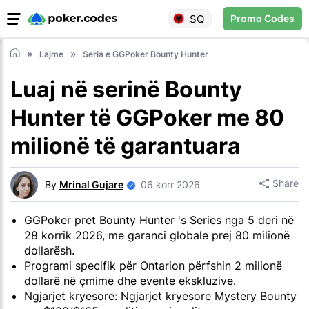
SQ
Promo Codes
Lajme
Seria e GGPoker Bounty Hunter
Luaj në serinë Bounty
Hunter të GGPoker me 80
milionë të garantuara
Share
By
Mrinal Gujare
06 korr 2026
GGPoker pret Bounty Hunter 's Series nga 5 deri në
28 korrik 2026, me garanci globale prej 80 milionë
dollarësh.
Programi specifik për Ontarion përfshin 2 milionë
dollarë në çmime dhe evente ekskluzive.
Ngjarjet kryesore: Ngjarjet kryesore Mystery Bounty