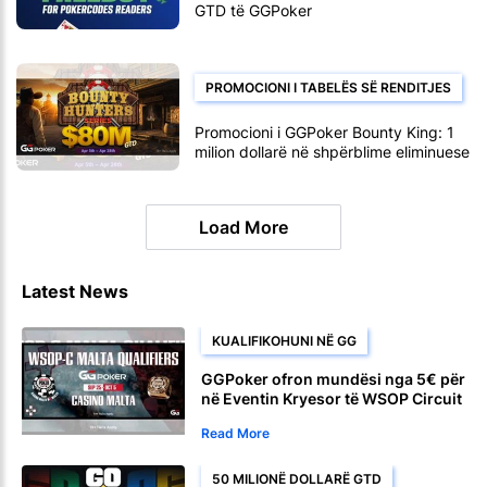
GTD të GGPoker
PROMOCIONI I TABELËS SË RENDITJES
Promocioni i GGPoker Bounty King: 1
milion dollarë në shpërblime eliminuese
Load More
Latest News
KUALIFIKOHUNI NË GG
GGPoker ofron mundësi nga 5€ për
në Eventin Kryesor të WSOP Circuit
Malta me vlerë 1,500€
Read More
50 MILIONË DOLLARË GTD