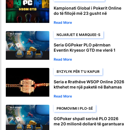
Kampionati Global i Pokerit Online
do të fillojë më 23 gusht në
CoinPoker
Read More
NGJARJET E MARQUEE-S
Seria GGPoker PLO përmban
Eventin Kryesor GTD me vlerë 1
milion dollarë më 10 gusht
Read More
BYZYLYK PËR T'U KAPUR
Seria e Rrathëve WSOP Online 2026
kthehet me një paketë në Bahamas
Read More
PROMOVIMI I PLO-SË
GGPoker shpall serinë PLO 2026
me 20 milionë dollarë të garantuara