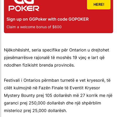
HERE!
Sign up on GGPoker with code GOPOKER
Claim a welcome bonus of $600
Njëkohësisht, seria specifike për Ontarion u drejtohet
pjesëmarrësve rajonalë të moshës 19 vjeç e lart që
ndodhen fizikisht brenda provincës.
Festivali i Ontarios përmban turnetë e vet kryesorë, të
cilët kulmojnë në Fazën Finale të Eventit Kryesor
Mystery Bounty prej 105 dollarësh më 27 korrik me një
garanci prej 250,000 dollarësh dhe një shpërblim
misterioz prej 25,000 dollarësh.