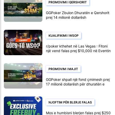
PROMOVIMI I QERSHORIT
GGPoker Zbulon Dhuratën e Qershorit
prej 14 milionë dollarësh
KUALIFIKIMI I WSOP
r/poker kthehet në Las Vegas : Fitoni
një vend falas prej $10,000 në Eventin
Kryesor të WSOP
PROMOVIM I MAJIT
GGPoker shpall një fond çmimesh prej
17 milionë dollarësh për dhuratën e
majit
NJOFTIM PËR BLERJE FALAS
Mos e humbisni blerjen falas prej $250