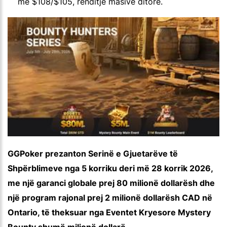
me $108/$105, renditje masive ditore.
GGPoker prezanton Serinë e Gjuetarëve të
Shpërblimeve nga 5 korriku deri më 28 korrik 2026,
me një garanci globale prej 80 milionë dollarësh dhe
një program rajonal prej 2 milionë dollarësh CAD në
Ontario, të theksuar nga Eventet Kryesore Mystery
Bounty shumë milionë dollarë.