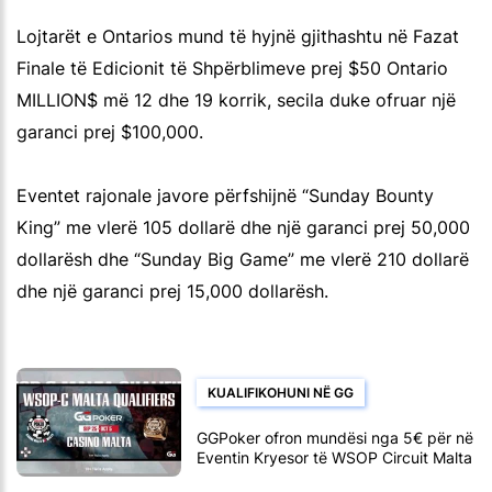
Lojtarët e Ontarios mund të hyjnë gjithashtu në Fazat
Finale të Edicionit të Shpërblimeve prej $50 Ontario
MILLION$ më 12 dhe 19 korrik, secila duke ofruar një
garanci prej $100,000.
Eventet rajonale javore përfshijnë “Sunday Bounty
King” me vlerë 105 dollarë dhe një garanci prej 50,000
dollarësh dhe “Sunday Big Game” me vlerë 210 dollarë
dhe një garanci prej 15,000 dollarësh.
KUALIFIKOHUNI NË GG
GGPoker ofron mundësi nga 5€ për në
Eventin Kryesor të WSOP Circuit Malta
me vlerë 1,500€