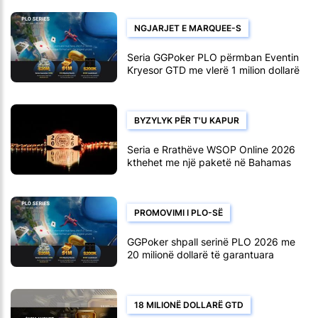
NGJARJET E MARQUEE-S
Seria GGPoker PLO përmban Eventin
Kryesor GTD me vlerë 1 milion dollarë
më 10 gusht
BYZYLYK PËR T'U KAPUR
Seria e Rrathëve WSOP Online 2026
kthehet me një paketë në Bahamas
PROMOVIMI I PLO-SË
GGPoker shpall serinë PLO 2026 me
20 milionë dollarë të garantuara
18 MILIONË DOLLARË GTD