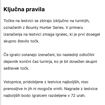
Ključna pravila
Točke na lestvici se zbirajo izključno na turnirjih,
označenih z Bounty Hunter Series. V primeru
izenačenja na lestvici zmaga igralec, ki je prvi dosegel
skupno število točk.
Če igralci ostanejo izenačeni, bo naslednji odločilni
dejavnik končni čas turnirja, ko je bil dosežen skupni
seštevek točk.
Vstopnice, pridobljene z lestvice najboljših, niso
prenosljive in jih ni mogoče vrniti. Nagrade z lestvice
najboljših bodo igralcem razdeljene v 72 urah.