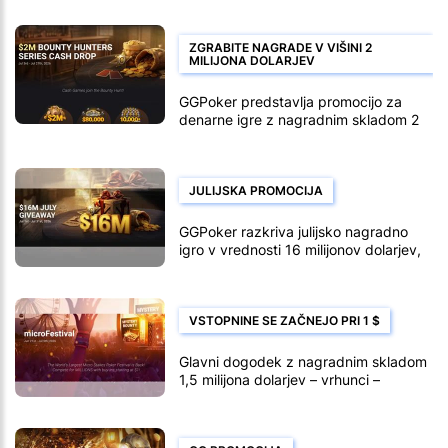
ZGRABITE NAGRADE V VIŠINI 2
MILIJONA DOLARJEV
GGPoker predstavlja promocijo za
denarne igre z nagradnim skladom 2
milijona dolarjev
JULIJSKA PROMOCIJA
GGPoker razkriva julijsko nagradno
igro v vrednosti 16 milijonov dolarjev,
ki poteka od 1. do 31. julija
VSTOPNINE SE ZAČNEJO PRI 1 $
Glavni dogodek z nagradnim skladom
1,5 milijona dolarjev – vrhunci –
razpored microFestival GGPoker