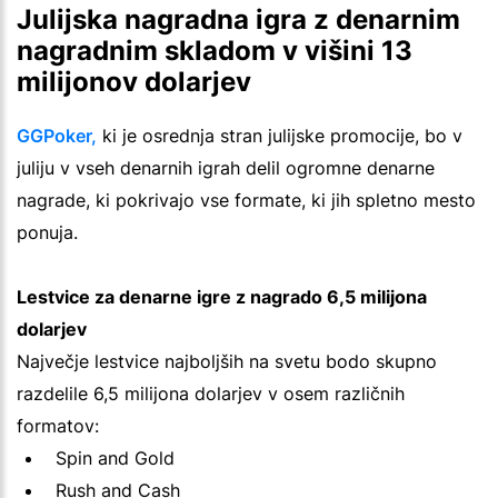
Julijska nagradna igra z denarnim
nagradnim skladom v višini 13
milijonov dolarjev
GGPoker,
ki je osrednja stran julijske promocije, bo v
juliju v vseh denarnih igrah delil ogromne denarne
nagrade, ki pokrivajo vse formate, ki jih spletno mesto
ponuja.
Lestvice za denarne igre z nagrado 6,5 milijona
dolarjev
Največje lestvice najboljših na svetu bodo skupno
razdelile 6,5 milijona dolarjev v osem različnih
formatov:
Spin and Gold
Rush and Cash