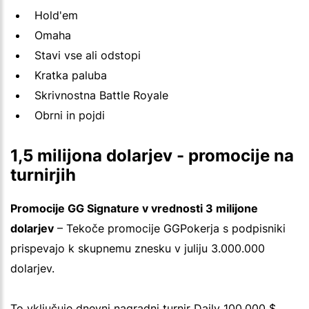
Hold'em
Omaha
Stavi vse ali odstopi
Kratka paluba
Skrivnostna Battle Royale
Obrni in pojdi
1,5 milijona dolarjev - promocije na
turnirjih
Promocije GG Signature v vrednosti 3 milijone
dolarjev
– Tekoče promocije GGPokerja s podpisniki
prispevajo k skupnemu znesku v juliju 3.000.000
dolarjev.
To vključuje dnevni nagradni turnir Daily 100.000 $