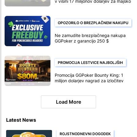
v višini 17 milijonov dolarjev za majsko
nagradno igro
OPOZORILO O BREZPLAČNEM NAKUPU
Ne zamudite brezplačnega nakupa
GGPoker z garancijo 250 $
PROMOCIJA LESTVICE NAJBOLJŠIH
Promocija GGPoker Bounty King: 1
milijon dolarjev nagrad za izločitev
Load More
Latest News
ROJSTNODNEVNI DOGODEK