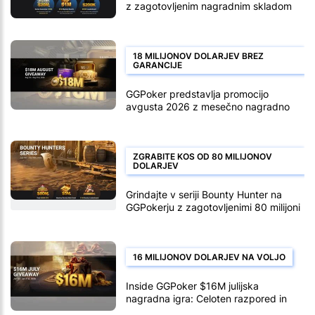
z zagotovljenim nagradnim skladom
20 milijonov dolarjev
18 MILIJONOV DOLARJEV BREZ
GARANCIJE
GGPoker predstavlja promocijo
avgusta 2026 z mesečno nagradno
igro v vrednosti 18 milijonov dolarjev
ZGRABITE KOS OD 80 MILIJONOV
DOLARJEV
Grindajte v seriji Bounty Hunter na
GGPokerju z zagotovljenimi 80 milijoni
nagrad
16 MILIJONOV DOLARJEV NA VOLJO
Inside GGPoker $16M julijska
nagradna igra: Celoten razpored in
pregled nagradnega sklada