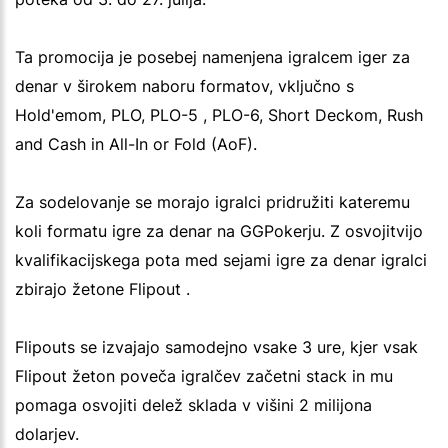
Ta promocija je posebej namenjena igralcem iger za
denar v širokem naboru formatov, vključno s
Hold'emom, PLO, PLO-5 , PLO-6, Short Deckom, Rush
and Cash in All-In or Fold (AoF).
Za sodelovanje se morajo igralci pridružiti kateremu
koli formatu igre za denar na GGPokerju. Z osvojitvijo
kvalifikacijskega pota med sejami igre za denar igralci
zbirajo žetone Flipout .
Flipouts se izvajajo samodejno vsake 3 ure, kjer vsak
Flipout žeton poveča igralčev začetni stack in mu
pomaga osvojiti delež sklada v višini 2 milijona
dolarjev.