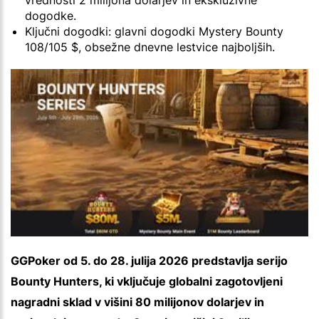
vrednosti 2 milijona dolarjev in ekskluzivne
dogodke.
Ključni dogodki: glavni dogodki Mystery Bounty
108/105 $, obsežne dnevne lestvice najboljših.
GGPoker od 5. do 28. julija 2026 predstavlja serijo
Bounty Hunters, ki vključuje globalni zagotovljeni
nagradni sklad v višini 80 milijonov dolarjev in