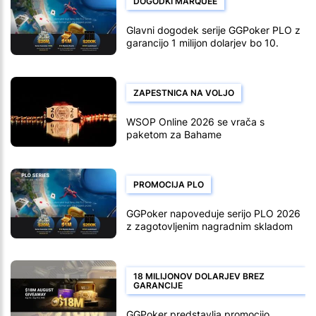
DOGODKI MARQUEE
Glavni dogodek serije GGPoker PLO z
garancijo 1 milijon dolarjev bo 10.
avgusta
ZAPESTNICA NA VOLJO
WSOP Online 2026 se vrača s
paketom za Bahame
PROMOCIJA PLO
GGPoker napoveduje serijo PLO 2026
z zagotovljenim nagradnim skladom
20 milijonov dolarjev
18 MILIJONOV DOLARJEV BREZ
GARANCIJE
GGPoker predstavlja promocijo