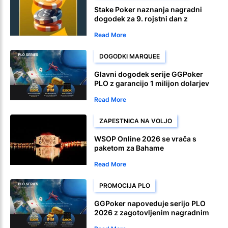
Stake Poker naznanja nagradni
dogodek za 9. rojstni dan z
zagotovljenimi 90.000 $
Read More
DOGODKI MARQUEE
Glavni dogodek serije GGPoker
PLO z garancijo 1 milijon dolarjev
bo 10. avgusta
Read More
ZAPESTNICA NA VOLJO
WSOP Online 2026 se vrača s
paketom za Bahame
Read More
PROMOCIJA PLO
GGPoker napoveduje serijo PLO
2026 z zagotovljenim nagradnim
skladom 20 milijonov dolarjev