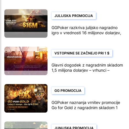
milijona dolarjev
JULIJSKA PROMOCIJA
GGPoker razkriva julijsko nagradno
igro v vrednosti 16 milijonov dolarjev,
ki poteka od 1. do 31. julija
VSTOPNINE SE ZAČNEJO PRI 1 $
Glavni dogodek z nagradnim skladom
1,5 milijona dolarjev – vrhunci –
razpored microFestival GGPoker
GG PROMOCIJA
GGPoker naznanja vrnitev promocije
Go for Gold z nagradnim skladom 1
milijon dolarjev
JUNIJSKA PROMOCIJA