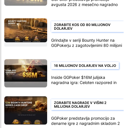
avgusta 2026 z mesečno nagradno
igro v vrednosti 18 milijonov dolarjev
ZGRABITE KOS OD 80 MILIJONOV
DOLARJEV
Grindajte v seriji Bounty Hunter na
GGPokerju z zagotovljenimi 80 milijoni
nagrad
16 MILIJONOV DOLARJEV NA VOLJO
Inside GGPoker $16M julijska
nagradna igra: Celoten razpored in
pregled nagradnega sklada
ZGRABITE NAGRADE V VIŠINI 2
MILIJONA DOLARJEV
GGPoker predstavlja promocijo za
denarne igre z nagradnim skladom 2