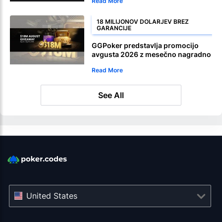
Read More
18 MILIJONOV DOLARJEV BREZ
GARANCIJE
GGPoker predstavlja promocijo
avgusta 2026 z mesečno nagradno
igro v vrednosti 18 milijonov
Read More
dolarjev
See All
United States