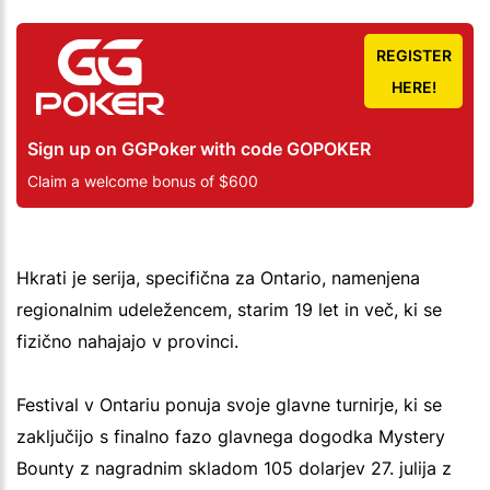
REGISTER
HERE!
Sign up on GGPoker with code GOPOKER
Claim a welcome bonus of $600
Hkrati je serija, specifična za Ontario, namenjena
regionalnim udeležencem, starim 19 let in več, ki se
fizično nahajajo v provinci.
Festival v Ontariu ponuja svoje glavne turnirje, ki se
zaključijo s finalno fazo glavnega dogodka Mystery
Bounty z nagradnim skladom 105 dolarjev 27. julija z