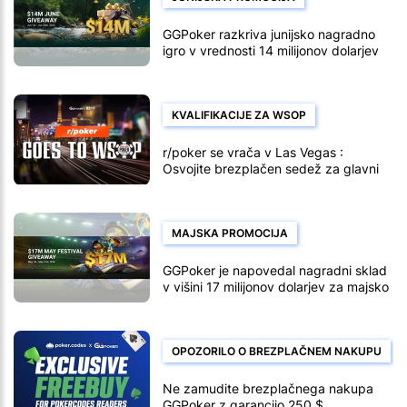
GGPoker razkriva junijsko nagradno
igro v vrednosti 14 milijonov dolarjev
KVALIFIKACIJE ZA WSOP
r/poker se vrača v Las Vegas :
Osvojite brezplačen sedež za glavni
dogodek WSOP z nagradnim skladom
10.000 $
MAJSKA PROMOCIJA
GGPoker je napovedal nagradni sklad
v višini 17 milijonov dolarjev za majsko
nagradno igro
OPOZORILO O BREZPLAČNEM NAKUPU
Ne zamudite brezplačnega nakupa
GGPoker z garancijo 250 $