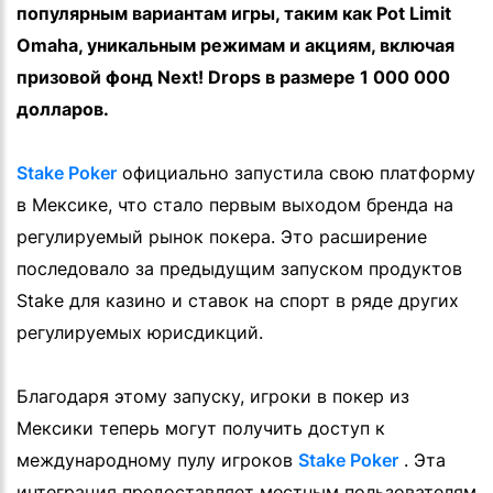
популярным вариантам игры, таким как Pot Limit
Omaha, уникальным режимам и акциям, включая
призовой фонд Next! Drops в размере 1 000 000
долларов.
Stake Poker
официально запустила свою платформу
в Мексике, что стало первым выходом бренда на
регулируемый рынок покера. Это расширение
последовало за предыдущим запуском продуктов
Stake для казино и ставок на спорт в ряде других
регулируемых юрисдикций.
Благодаря этому запуску, игроки в покер из
Мексики теперь могут получить доступ к
международному пулу игроков
Stake Poker
. Эта
интеграция предоставляет местным пользователям