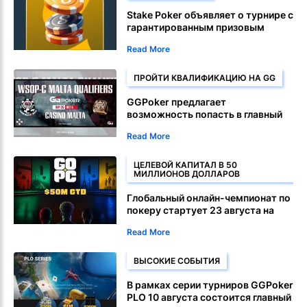
Stake Poker объявляет о турнире с
гарантированным призовым
фондом в 90 000 долларов в
Read More
честь 9-летия компании.
ПРОЙТИ КВАЛИФИКАЦИЮ НА GG
GGPoker предлагает
возможность попасть в главный
турнир WSOP Circuit Malta с бай-
Read More
ином от €5 и €1500.
ЦЕЛЕВОЙ КАПИТАЛ В 50
МИЛЛИОНОВ ДОЛЛАРОВ
Глобальный онлайн-чемпионат по
покеру стартует 23 августа на
CoinPoker
Read More
ВЫСОКИЕ СОБЫТИЯ
В рамках серии турниров GGPoker
PLO 10 августа состоится главный