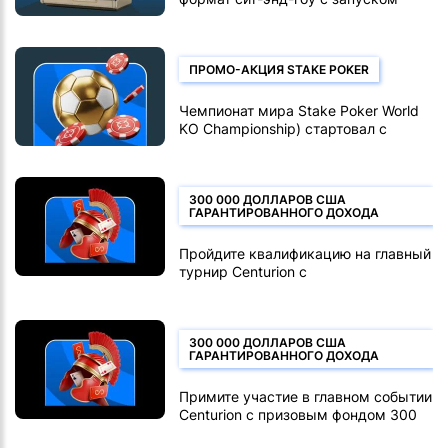
JAQKpot.
ПРОМО-АКЦИЯ STAKE POKER
Чемпионат мира Stake Poker World
KO Championship) стартовал с
гарантированным призовым
фондом в 1 миллион долларов.
300 000 ДОЛЛАРОВ США
ГАРАНТИРОВАННОГО ДОХОДА
Пройдите квалификацию на главный
турнир Centurion с
гарантированным призовым
фондом в 300 000 долларов США
через турниры первого этапа.
300 000 ДОЛЛАРОВ США
ГАРАНТИРОВАННОГО ДОХОДА
Примите участие в главном событии
Centurion с призовым фондом 300
000 долларов США, пройдя