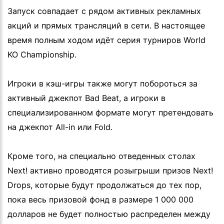
Запуск совпадает с рядом активных рекламных
акций и прямых трансляций в сети. В настоящее
время полным ходом идёт серия турниров World
KO Championship.
Игроки в кэш-игры также могут побороться за
активный джекпот Bad Beat, а игроки в
специализированном формате могут претендовать
на джекпот All-in или Fold.
Кроме того, на специально отведенных столах
Next! активно проводятся розыгрыши призов Next!
Drops, которые будут продолжаться до тех пор,
пока весь призовой фонд в размере 1 000 000
долларов не будет полностью распределен между