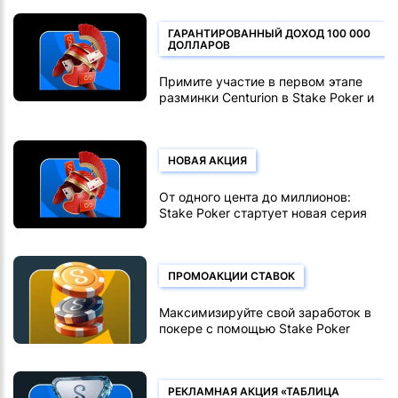
квалификационный этап 1.
ГАРАНТИРОВАННЫЙ ДОХОД 100 000
ДОЛЛАРОВ
Примите участие в первом этапе
разминки Centurion в Stake Poker и
поборитесь за призовой фонд в 100
000 долларов.
НОВАЯ АКЦИЯ
От одного цента до миллионов:
Stake Poker стартует новая серия
игр.
ПРОМОАКЦИИ СТАВОК
Максимизируйте свой заработок в
покере с помощью Stake Poker
РЕКЛАМНАЯ АКЦИЯ «ТАБЛИЦА