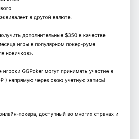
рвого
эквивалент в другой валюте.
получить дополнительные $350 в качестве
месяца игры в популярном покер-руме
я новичков».
е игроки GGPoker могут принимать участие в
SOP ) напрямую через свою учетную запись!
8
онлайн-покера, доступный во многих странах и