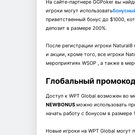
На сайте-партнере GGPoker вы найд
игроки могут использовать
бонусный
приветственный бонус до $1000, ко
депозит в размере 200%.
После регистрации игроки Natural8
и акции, кроме того, все игроки Na
мероприятиях WSOP , а также в меро
Глобальный промоко
Доступ к WPT Global возможен во м
NEWBONUS
можно использовать пр
начать работу с бонусом в размере 
Новые игроки на WPT Global могут 