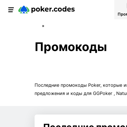
Про
Промокоды
Промокоды
Последние промокоды Poker, которые и
предложения и коды для GGPoker , Natur