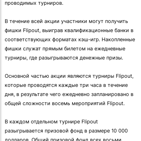
проводимых турниров.
В течение всей акции участники могут получить
фишки Flipout, выиграв квалификационные банки в
соответствующих форматах кэш-игр. Накопленные
фишки служат прямым билетом на ежедневные
турниры, где разыгрываются денежные призы.
Основной частью акции являются турниры Flipout,
которые проводятся каждые три часа в течение
дня, в результате чего ежедневно запланировано в
общей сложности восемь мероприятий Flipout.
В каждом отдельном турнире Flipout
разыгрывается призовой фонд в размере 10 000
долларов. Общий призовой фонд всех восьми