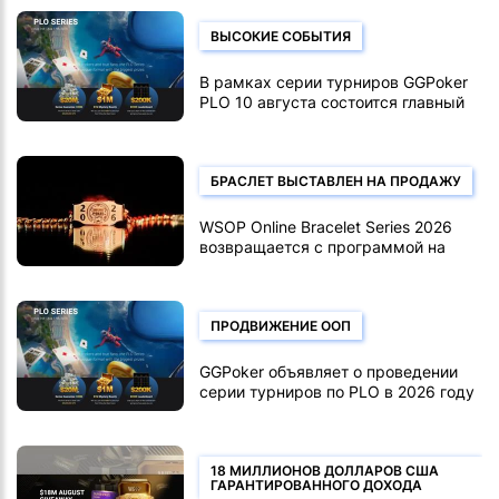
ВЫСОКИЕ СОБЫТИЯ
В рамках серии турниров GGPoker
PLO 10 августа состоится главный
турнир с гарантированным
призовым фондом в 1 миллион
долларов.
БРАСЛЕТ ВЫСТАВЛЕН НА ПРОДАЖУ
WSOP Online Bracelet Series 2026
возвращается с программой на
Багамах.
ПРОДВИЖЕНИЕ ООП
GGPoker объявляет о проведении
серии турниров по PLO в 2026 году
с гарантированным призовым
фондом в 20 миллионов долларов.
18 МИЛЛИОНОВ ДОЛЛАРОВ США
ГАРАНТИРОВАННОГО ДОХОДА