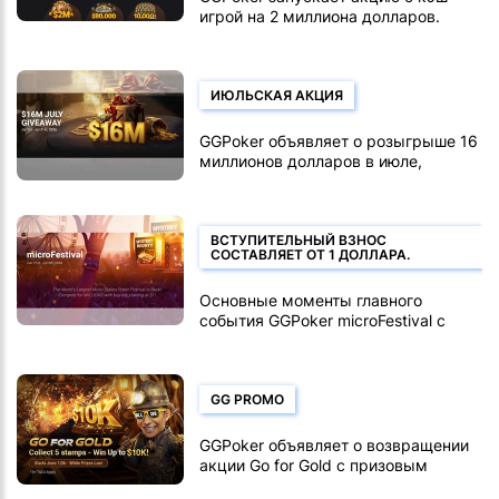
игрой на 2 миллиона долларов.
ИЮЛЬСКАЯ АКЦИЯ
GGPoker объявляет о розыгрыше 16
миллионов долларов в июле,
который продлится с 1 по 31 июля.
ВСТУПИТЕЛЬНЫЙ ВЗНОС
СОСТАВЛЯЕТ ОТ 1 ДОЛЛАРА.
Основные моменты главного
события GGPoker microFestival с
гарантированным призовым
фондом в 1,5 млн долларов США.
Расписание.
GG PROMO
GGPoker объявляет о возвращении
акции Go for Gold с призовым
фондом в 1 миллион долларов.