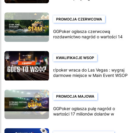
PROMOCJA CZERWCOWA
GGPoker ogłasza czerwcową
rozdawnictwo nagród o wartości 14
mln dolarów
KWALIFIKACJE WSOP
r/poker wraca do Las Vegas : wygraj
darmowe miejsce w Main Event WSOP
o wartości 10 000 $
PROMOCJA MAJOWA
GGPoker ogłasza pulę nagród o
wartości 17 milionów dolarów w
majowym konkursie