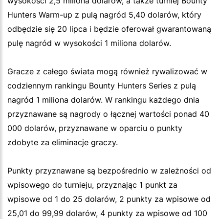
wysokości 2,5 miliona dolarów, a także turniej Bounty
Hunters Warm-up z pulą nagród 5,40 dolarów, który
odbędzie się 20 lipca i będzie oferował gwarantowaną
pulę nagród w wysokości 1 miliona dolarów.
Gracze z całego świata mogą również rywalizować w
codziennym rankingu Bounty Hunters Series z pulą
nagród 1 miliona dolarów. W rankingu każdego dnia
przyznawane są nagrody o łącznej wartości ponad 40
000 dolarów, przyznawane w oparciu o punkty
zdobyte za eliminacje graczy.
Punkty przyznawane są bezpośrednio w zależności od
wpisowego do turnieju, przyznając 1 punkt za
wpisowe od 1 do 25 dolarów, 2 punkty za wpisowe od
25,01 do 99,99 dolarów, 4 punkty za wpisowe od 100