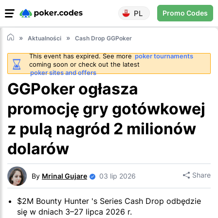
PL
Promo Codes
Aktualności
Cash Drop GGPoker
This event has expired. See more
poker tournaments
coming soon or check out the latest
poker sites and offers
GGPoker ogłasza
promocję gry gotówkowej
z pulą nagród 2 milionów
dolarów
Share
By
Mrinal Gujare
03 lip 2026
$2M Bounty Hunter 's Series Cash Drop odbędzie
się w dniach 3–27 lipca 2026 r.