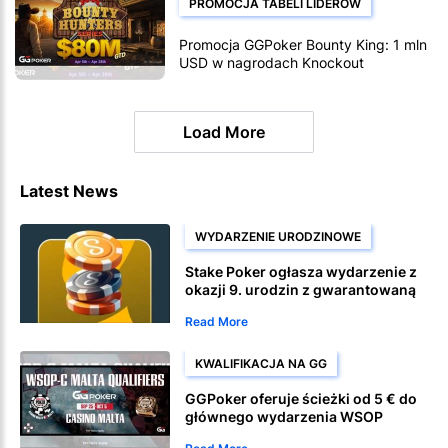
PROMOCJA TABELI LIDERÓW
Promocja GGPoker Bounty King: 1 mln
USD w nagrodach Knockout
Load More
Latest News
WYDARZENIE URODZINOWE
Stake Poker ogłasza wydarzenie z
okazji 9. urodzin z gwarantowaną
pulą nagród w wysokości 90 000 $
Read More
KWALIFIKACJA NA GG
GGPoker oferuje ścieżki od 5 € do
głównego wydarzenia WSOP
Circuit Malta z wpisowym 1500 €