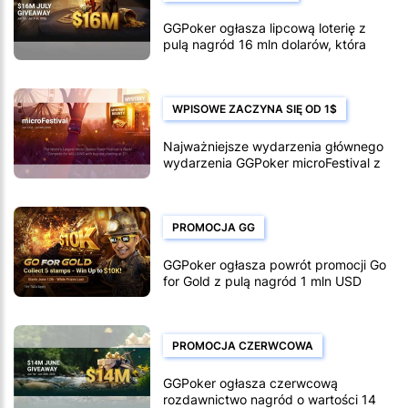
GGPoker ogłasza lipcową loterię z
pulą nagród 16 mln dolarów, która
odbędzie się od 1 do 31 lipca
WPISOWE ZACZYNA SIĘ OD 1$
Najważniejsze wydarzenia głównego
wydarzenia GGPoker microFestival z
pulą nagród 1,5 mln dolarów GTD
PROMOCJA GG
GGPoker ogłasza powrót promocji Go
for Gold z pulą nagród 1 mln USD
PROMOCJA CZERWCOWA
GGPoker ogłasza czerwcową
rozdawnictwo nagród o wartości 14