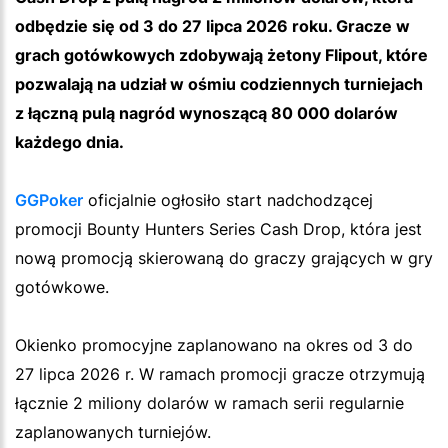
odbędzie się od 3 do 27 lipca 2026 roku. Gracze w
grach gotówkowych zdobywają żetony Flipout, które
pozwalają na udział w ośmiu codziennych turniejach
z łączną pulą nagród wynoszącą 80 000 dolarów
każdego dnia.
GGPoker
oficjalnie ogłosiło start nadchodzącej
promocji Bounty Hunters Series Cash Drop, która jest
nową promocją skierowaną do graczy grających w gry
gotówkowe.
Okienko promocyjne zaplanowano na okres od 3 do
27 lipca 2026 r. W ramach promocji gracze otrzymują
łącznie 2 miliony dolarów w ramach serii regularnie
zaplanowanych turniejów.