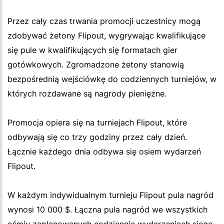
Przez cały czas trwania promocji uczestnicy mogą
zdobywać żetony Flipout, wygrywając kwalifikujące
się pule w kwalifikujących się formatach gier
gotówkowych. Zgromadzone żetony stanowią
bezpośrednią wejściówkę do codziennych turniejów, w
których rozdawane są nagrody pieniężne.
Promocja opiera się na turniejach Flipout, które
odbywają się co trzy godziny przez cały dzień.
Łącznie każdego dnia odbywa się osiem wydarzeń
Flipout.
W każdym indywidualnym turnieju Flipout pula nagród
wynosi 10 000 $. Łączna pula nagród we wszystkich