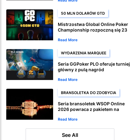
Read More
50 MLN DOLARÓW GTD
Mistrzostwa Global Online Poker
Championship rozpoczną się 23
sierpnia na CoinPoker
Read More
WYDARZENIA MARQUEE
Seria GGPoker PLO oferuje turniej
główny z pulą nagród
gwarantowanych 1 mln $, który
Read More
odbędzie się 10 sierpnia
BRANSOLETKA DO ZDOBYCIA
Seria bransoletek WSOP Online
2026 powraca z pakietem na
Bahamy
Read More
See All