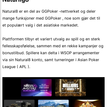
Natural8 er en del av GGPoker -nettverket og deler
mange funksjoner med GGPoker , noe som gjør det til
et populært valg i det asiatiske markedet.
Plattformen tilbyr et variert utvalg av spill og en sterk
fellesskapsfølelse, sammen med en rekke kampanjer og
bonustilbud. Spillere kan delta i WSOP arrangementer
via sin Natural8 konto, samt turneringer i Asian Poker
League ( APL ).