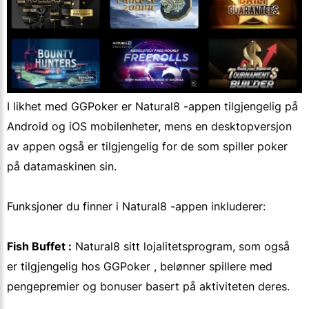
I likhet med GGPoker er Natural8 -appen tilgjengelig på
Android og iOS mobilenheter, mens en desktopversjon
av appen også er tilgjengelig for de som spiller poker
på datamaskinen sin.
Funksjoner du finner i Natural8 -appen inkluderer:
Fish Buffet :
Natural8 sitt lojalitetsprogram, som også
er tilgjengelig hos GGPoker , belønner spillere med
pengepremier og bonuser basert på aktiviteten deres.