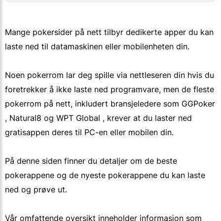
Mange pokersider på nett tilbyr dedikerte apper du kan
laste ned til datamaskinen eller mobilenheten din.
Noen pokerrom lar deg spille via nettleseren din hvis du
foretrekker å ikke laste ned programvare, men de fleste
pokerrom på nett, inkludert bransjeledere som GGPoker
, Natural8 og WPT Global , krever at du laster ned
gratisappen deres til PC-en eller mobilen din.
På denne siden finner du detaljer om de beste
pokerappene og de nyeste pokerappene du kan laste
ned og prøve ut.
Vår omfattende oversikt inneholder informasjon som