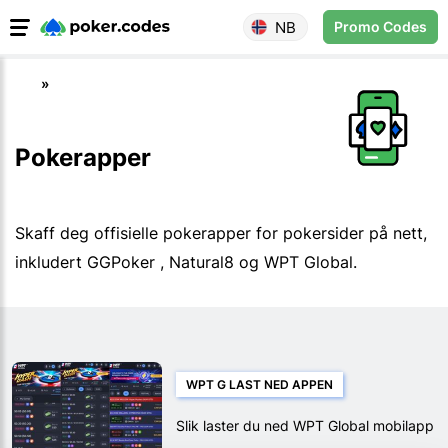
NB
Promo Codes
Pokerapper
Pokerapper
Skaff deg offisielle pokerapper for pokersider på nett,
inkludert
GGPoker , Natural8 og WPT Global.
WPT G LAST NED APPEN
Slik laster du ned WPT Global mobilapp