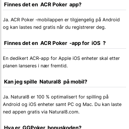
 Finnes det en  ACR Poker  app?
Ja. ACR Poker -mobilappen er tilgjengelig på Android
og kan lastes ned gratis når du registrerer deg.
 Finnes det en  ACR Poker  -app for  iOS  ?
En dedikert ACR-app for Apple iOS enheter skal etter
planen lanseres i nær fremtid.
 Kan jeg spille  Natural8  på mobil?
Ja. Natural8 er 100 % optimalisert for spilling på
Android og iOS enheter samt PC og Mac. Du kan laste
ned appen gratis via Natural8.com.
 Hva er  GGPoker  bonuskoden?