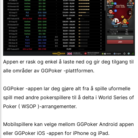
Appen er rask og enkel å laste ned og gir deg tilgang til
alle områder av GGPoker -plattformen.
GGPoker -appen lar deg gjøre alt fra å spille uformelle
spill med andre pokerspillere til å delta i World Series of
Poker ( WSOP )-arrangementer.
Mobilspillere kan velge mellom GGPoker Android appen
eller GGPoker iOS -appen for iPhone og iPad.