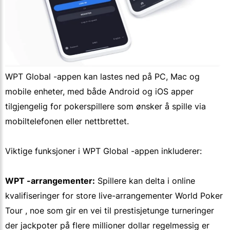
WPT Global -appen kan lastes ned på PC, Mac og
mobile enheter, med både Android og iOS apper
tilgjengelig for pokerspillere som ønsker å spille via
mobiltelefonen eller nettbrettet.
Viktige funksjoner i WPT Global -appen inkluderer:
WPT -arrangementer:
Spillere kan delta i online
kvalifiseringer for store live-arrangementer World Poker
Tour , noe som gir en vei til prestisjetunge turneringer
der jackpoter på flere millioner dollar regelmessig er