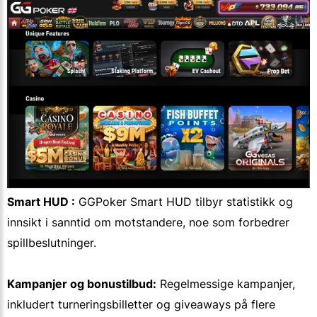
Smart HUD :
GGPoker Smart HUD tilbyr statistikk og
innsikt i sanntid om motstandere, noe som forbedrer
spillbeslutninger.
Kampanjer og bonustilbud:
Regelmessige kampanjer,
inkludert turneringsbilletter og giveaways på flere