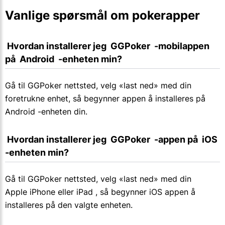
Vanlige spørsmål om pokerapper
 Hvordan installerer jeg  GGPoker  -mobilappen 
på  Android  -enheten min?
Gå til GGPoker nettsted, velg «last ned» med din
foretrukne enhet, så begynner appen å installeres på
Android -enheten din.
 Hvordan installerer jeg  GGPoker  -appen på  iOS  
-enheten min?
Gå til GGPoker nettsted, velg «last ned» med din
Apple iPhone eller iPad , så begynner iOS appen å
installeres på den valgte enheten.