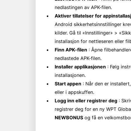
nedlastingen av APK-filen.
Aktiver tillatelser for appinstallas
Android sikkerhetsinnstillinger kre
kilder. Gå til «Innstillinger» > «Si
installasjon for nettleseren eller f
Finn APK-filen
: Åpne filbehandler
nedlastede APK-filen.
Installer applikasjonen
: Følg inst
installasjonen.
Start appen
: Når den er installer
eller i appskuffen.
Logg inn eller registrer deg
: Skri
registrer deg for en ny WPT Glob
NEWBONUS
og få en velkomstb