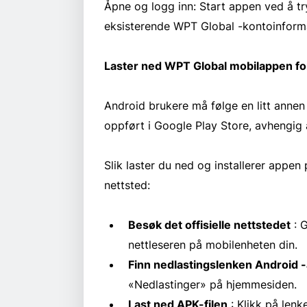
Åpne og logg inn: Start appen ved å t
eksisterende WPT Global -kontoinformas
Laster ned WPT Global mobilappen fo
Android brukere må følge en litt annen
oppført i Google Play Store, avhengig a
Slik laster du ned og installerer appen
nettsted:
Besøk det offisielle nettstedet
: G
nettleseren på mobilenheten din.
Finn nedlastingslenken Android 
«Nedlastinger» på hjemmesiden.
Last ned APK-filen
: Klikk på lenk