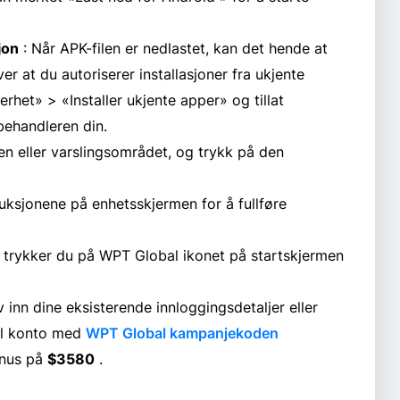
jon
: Når APK-filen er nedlastet, kan det hende at
ver at du autoriserer installasjoner fra ukjente
kkerhet» > «Installer ukjente apper» og tillat
ilbehandleren din.
en eller varslingsområdet, og trykk på den
ruksjonene på enhetsskjermen for å fullføre
t, trykker du på WPT Global ikonet på startskjermen
v inn dine eksisterende innloggingsdetaljer eller
al konto med
WPT Global kampanjekoden
onus på
$3580
.