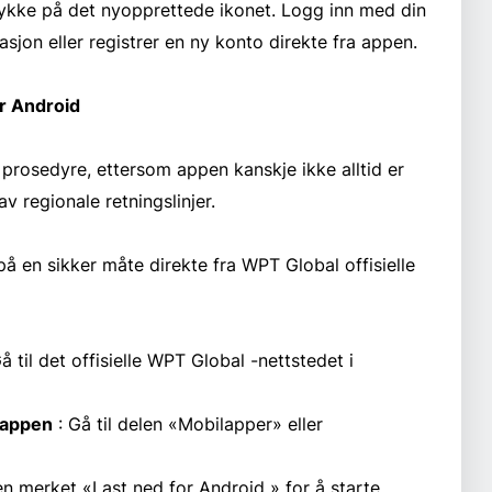
rykke på det nyopprettede ikonet. Logg inn med din
jon eller registrer en ny konto direkte fra appen.
r Android
 prosedyre, ettersom appen kanskje ikke alltid er
v regionale retningslinjer.
 på en sikker måte direkte fra WPT Global offisielle
å til det offisielle WPT Global -nettstedet i
-appen
: Gå til delen «Mobilapper» eller
en merket «Last ned for Android » for å starte