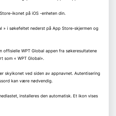
Store-ikonet på iOS -enheten din.
l » i søkefeltet nederst på App Store-skjermen og
den offisielle WPT Global appen fra søkeresultatene
ørt som « WPT Global».
ler skyikonet ved siden av appnavnet. Autentisering
passord kan være nødvendig.
 nedlastet, installeres den automatisk. Et ikon vises