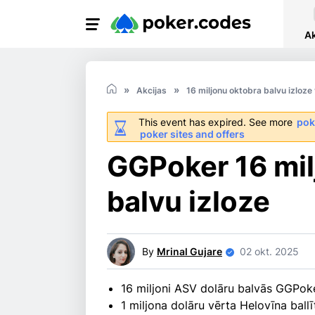
Ak
Akcijas
16 miljonu oktobra balvu izloz
This event has expired. See more
pok
poker sites and offers
GGPoker 16 mil
balvu izloze
By
Mrinal Gujare
02 okt. 2025
16 miljoni ASV dolāru balvās GGPok
1 miljona dolāru vērta Helovīna ballī