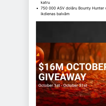
katru
750 000 ASV dolāru Bounty Hunter u
ikdienas balvām