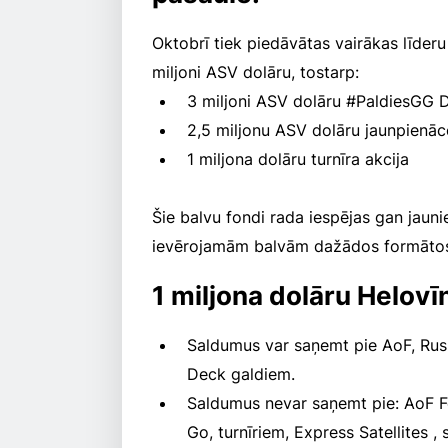
Oktobrī tiek piedāvātas vairākas līder
miljoni ASV dolāru, tostarp:
3 miljoni ASV dolāru #PaldiesGG D
2,5 miljonu ASV dolāru jaunpienāc
1 miljona dolāru turnīra akcija
Šie balvu fondi rada iespējas gan jaun
ievērojamām balvām dažādos formāto
1 miljona dolāru Helovīn
Saldumus var saņemt pie AoF, Rus
Deck galdiem.
Saldumus nevar saņemt pie: AoF Fe
Go, turnīriem, Express Satellites