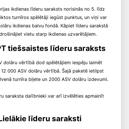
as ikdienas līderu saraksts norisinās no 5. līdz
ktos turnīros spēlētāji iegūst punktus, un viņi var
olāru ikdienas balvu fondā. Kāpiet līderu sarakstā
rošinājiet vietu starp ikdienas uzvarētājiem.
 tiešsaistes līderu saraksts
 dolāru vērtībā dod spēlētājiem iespēju laimēt
12 000 ASV dolāru vērtībā. Šajā paketē ietilpst
enā turnīra biļete un 2000 ASV dolāru izdevumi.
u saraksta dalībnieki var arī izvēlēties apmainīt
Lielākie līderu saraksti