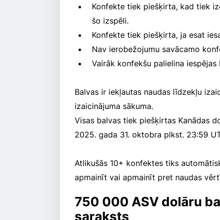
Konfekte tiek piešķirta, kad tiek iz
šo izspēli.
Konfekte tiek piešķirta, ja esat ie
Nav ierobežojumu savācamo konfe
Vairāk konfekšu palielina iespējas 
Balvas ir iekļautas naudas līdzekļu iza
izaicinājuma sākuma.
Visas balvas tiek piešķirtas Kanādas do
2025. gada 31. oktobra plkst. 23:59 U
Atlikušās 10+ konfektes tiks automātis
apmainīt vai apmainīt pret naudas vērt
750 000 ASV dolāru bal
saraksts