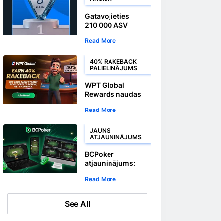
Gatavojieties
210 000 ASV
dolāru AoF līderu
Read More
saraksta balvām
40% RAKEBACK
PALIELINĀJUMS
WPT Global
Rewards naudas
spēļu iesācēji ar
Read More
40% rakeback
JAUNS
ATJAUNINĀJUMS
BCPoker
atjauninājums:
ikdienas balvas un
Read More
platformas
jauninājumi
See All