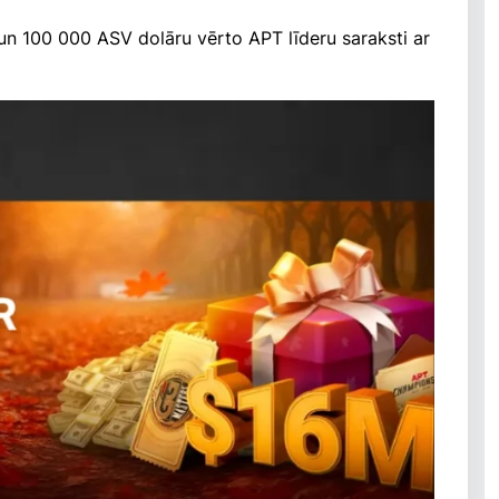
n 100 000 ASV dolāru vērto APT līderu saraksti ar