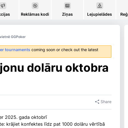
cijas
Reklāmas kodi
Ziņas
Lejupielādes
Reģi
e vietnē GGPoker
er tournaments
coming soon or check out the latest
jonu dolāru oktobra
Share
er 2025. gada oktobrī
te: krājiet konfektes līdz pat 1000 dolāru vērtībā