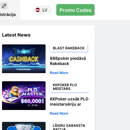
LV
Promo Codes
strācija
Latest News
BLAST RAKEBACK
888poker piedāvā
Rakeback
izaicinājumu
Read More
augsto likmju
džekpota
spēlētājiem
KKPOKER PLO
MEISTARS
KKPoker uzsāk PLO
meistarsēriju ar
ikdienas PLO5 un
Read More
PLO6 līderu
sarakstiem
LĪDERU SARAKSTA
AKCIJA