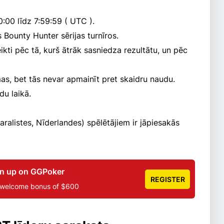
0:00 līdz 7:59:59 ( UTC ).
s Bounty Hunter sērijas turnīros.
eikti pēc tā, kurš ātrāk sasniedza rezultātu, un pēc
as, bet tās nevar apmainīt pret skaidru naudu.
du laikā.
alistes, Nīderlandes) spēlētājiem ir jāpiesakās
gn up on GGPoker
REGISTER
 welcome bonus of $600