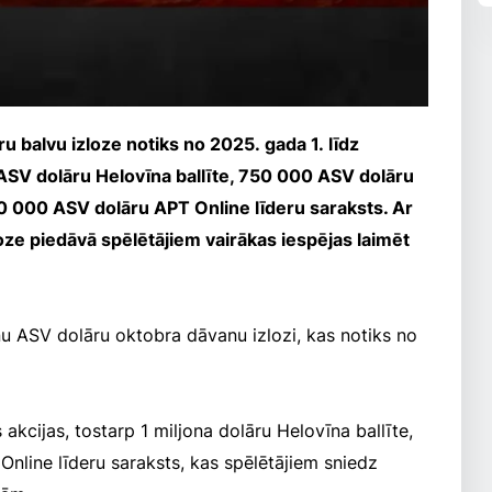
 balvu izloze notiks no 2025. gada 1. līdz
na ASV dolāru Helovīna ballīte, 750 000 ASV dolāru
0 000 ASV dolāru APT Online līderu saraksts. Ar
oze piedāvā spēlētājiem vairākas iespējas laimēt
nu ASV dolāru oktobra dāvanu izlozi, kas notiks no
s akcijas, tostarp 1 miljona dolāru Helovīna ballīte,
Online līderu saraksts, kas spēlētājiem sniedz