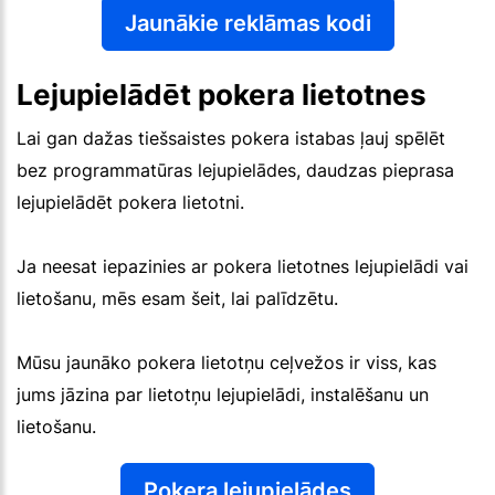
Jaunākie reklāmas kodi
Lejupielādēt pokera lietotnes
Lai gan dažas tiešsaistes pokera istabas ļauj spēlēt
bez programmatūras lejupielādes, daudzas pieprasa
lejupielādēt pokera lietotni.
Ja neesat iepazinies ar pokera lietotnes lejupielādi vai
lietošanu, mēs esam šeit, lai palīdzētu.
Mūsu jaunāko pokera lietotņu ceļvežos ir viss, kas
jums jāzina par lietotņu lejupielādi, instalēšanu un
lietošanu.
Pokera lejupielādes