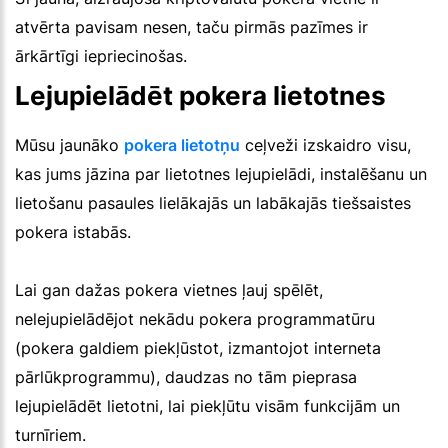
atvērta pavisam nesen, taču pirmās pazīmes ir
ārkārtīgi iepriecinošas.
Lejupielādēt pokera lietotnes
Mūsu jaunāko
pokera lietotņu
ceļveži izskaidro visu,
kas jums jāzina par lietotnes lejupielādi, instalēšanu un
lietošanu pasaules lielākajās un labākajās tiešsaistes
pokera istabās.
Lai gan dažas pokera vietnes ļauj spēlēt,
nelejupielādējot nekādu pokera programmatūru
(pokera galdiem piekļūstot, izmantojot interneta
pārlūkprogrammu), daudzas no tām pieprasa
lejupielādēt lietotni, lai piekļūtu visām funkcijām un
turnīriem.