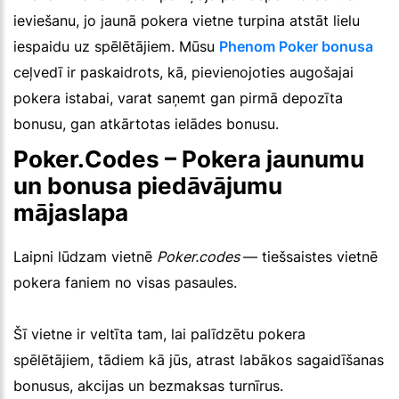
ieviešanu, jo jaunā pokera vietne turpina atstāt lielu
iespaidu uz spēlētājiem. Mūsu
Phenom Poker bonusa
ceļvedī ir paskaidrots, kā, pievienojoties augošajai
pokera istabai, varat saņemt gan pirmā depozīta
bonusu, gan atkārtotas ielādes bonusu.
Poker.Codes – Pokera jaunumu
un bonusa piedāvājumu
mājaslapa
Laipni lūdzam vietnē
Poker.codes
— tiešsaistes vietnē
pokera faniem no visas pasaules.
Šī vietne ir veltīta tam, lai palīdzētu pokera
spēlētājiem, tādiem kā jūs, atrast labākos sagaidīšanas
bonusus, akcijas un bezmaksas turnīrus.