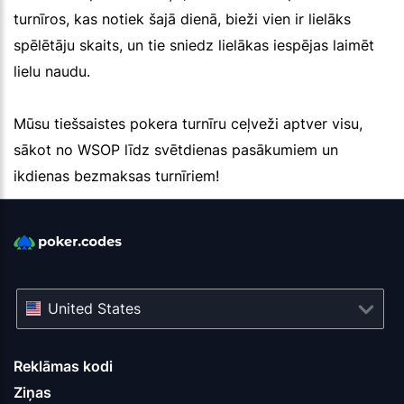
turnīros, kas notiek šajā dienā, bieži vien ir lielāks
spēlētāju skaits, un tie sniedz lielākas iespējas laimēt
lielu naudu.
Mūsu tiešsaistes pokera turnīru ceļveži aptver visu,
sākot no WSOP līdz svētdienas pasākumiem un
ikdienas bezmaksas turnīriem!
United States
Reklāmas kodi
Ziņas