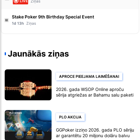
LIVE
Ziņas
Stake Poker 9th Birthday Special Event
1
13
Ziņas
Jaunākās ziņas
APROCE PIEEJAMA LAIMĒŠANAI
2026. gada WSOP Online aproču
sērija atgriežas ar Bahamu salu paketi
PLO AKCIJA
GGPoker izziņo 2026. gada PLO sēriju
ar garantētu 20 miljonu dolāru balvu