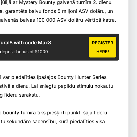
 jūlijā ar Mystery Bounty galvenā turnīra 2. dienu.
a, garantēts balvu fonds 5 miljoni ASV dolāru, un
 galvenās balvas 100 000 ASV dolāru vērtībā katra.
tural8 with code Max8
REGISTER
 deposit bonus of $1000
HERE!
i var piedalīties īpašajos Bounty Hunter Series
tivāla dienu. Lai sniegtu papildu stimulu nokautu
 līderu sarakstu.
ā bounty turnīrā tiks piešķirti punkti šajā līderu
tu sekundāro sacensību, kurā piedalīties visa