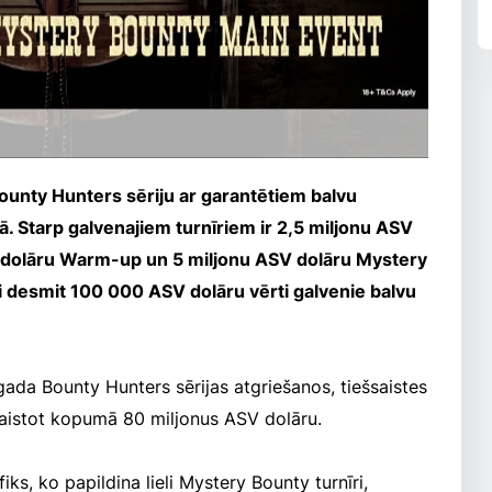
Bounty Hunters sēriju ar garantētiem balvu
. Starp galvenajiem turnīriem ir 2,5 miljonu ASV
V dolāru Warm-up un 5 miljonu ASV dolāru Mystery
i desmit 100 000 ASV dolāru vērti galvenie balvu
 gada Bounty Hunters sērijas atgriešanos, tiešsaistes
aistot kopumā 80 miljonus ASV dolāru.
iks, ko papildina lieli Mystery Bounty turnīri,