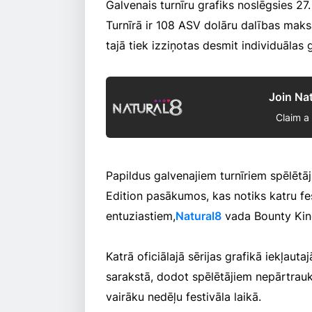
Galvenais turnīru grafiks noslēgsies 27.
Turnīrā ir 108 ASV dolāru dalības maks
tajā tiek izziņotas desmit individuālas
Join Na
Claim a
Papildus galvenajiem turnīriem spēlētāj
Edition pasākumos, kas notiks katru fes
entuziastiem,
Natural8
vada Bounty King
Katrā oficiālajā sērijas grafikā iekļautaj
sarakstā, dodot spēlētājiem nepārtrauk
vairāku nedēļu festivāla laikā.