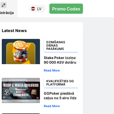
LV
Promo Codes
strācija
Latest News
DZIMŠANAS
DIENAS
PASĀKUMS
Stake Poker izziņo
90 000 ASV dolāru
garantētu
Read More
9. dzimšanas
dienas balvu
turnīru
KVALIFICĒTIES GG
PLATFORMĀ
GGPoker piedāvā
ceļus no 5 eiro līdz
1500 eiro WSOP
Read More
Circuit Malta
galvenajam