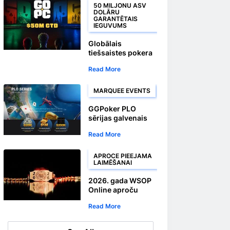
turnīram
50 MILJONU ASV
DOLĀRU
GARANTĒTAIS
IEGUVUMS
Globālais
tiešsaistes pokera
čempionāts
Read More
sāksies 23.
augustā vietnē
CoinPoker
MARQUEE EVENTS
GGPoker PLO
sērijas galvenais
turnīrs notiks 1
Read More
miljona ASV dolāru
garantētā balvu
fonda ietvaros 10.
APROCE PIEEJAMA
LAIMĒŠANAI
augustā
2026. gada WSOP
Online aproču
sērija atgriežas ar
Read More
Bahamu salu paketi