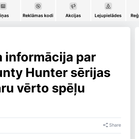
iņas
Reklāmas kodi
Akcijas
Lejupielādes
Reģi
 informācija par
nty Hunter sērijas
ru vērto spēļu
Share