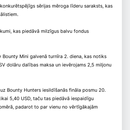
konkurētspējīgs sērijas mēroga līderu saraksts, kas
ālistiem.
sākumi, kas piedāvā milzīgus balvu fondus
 Bounty Mini galvenā turnīra 2. diena, kas notiks
5 ASV dolāru dalības maksa un ievērojams 2,5 miljonu
 uz Bounty Hunters iesildīšanās fināla posmu 20.
tikai 5,40 USD, taču tas piedāvā iespaidīgu
pmērā, padarot to par vienu no vērtīgākajām