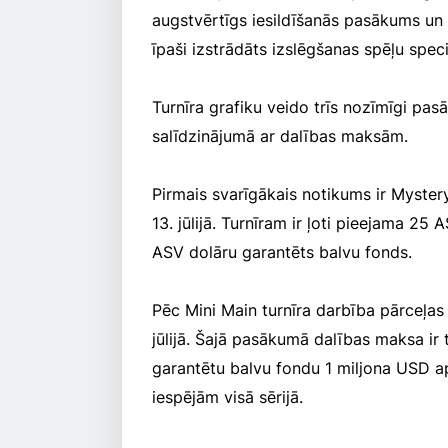
augstvērtīgs iesildīšanās pasākums un 
īpaši izstrādāts izslēgšanas spēļu speci
Turnīra grafiku veido trīs nozīmīgi pa
salīdzinājumā ar dalības maksām.
Pirmais svarīgākais notikums ir Mystery
13. jūlijā. Turnīram ir ļoti pieejama 2
ASV dolāru garantēts balvu fonds.
Pēc Mini Main turnīra darbība pārceļas
jūlijā. Šajā pasākumā dalības maksa ir 
garantētu balvu fondu 1 miljona USD a
iespējām visā sērijā.