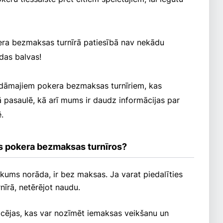
era bezmaksas turnīrā patiesībā nav nekādu
udas balvas!
aidāmajiem pokera bezmaksas turnīriem, kas
ā pasaulē, kā arī mums ir daudz informācijas par
.
es pokera bezmaksas turnīros?
kums norāda, ir bez maksas. Ja varat piedalīties
nīrā, netērējot naudu.
icējas, kas var nozīmēt iemaksas veikšanu un