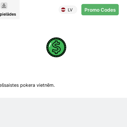
LV
Promo Codes
pielādes
ešsaistes pokera vietnēm.