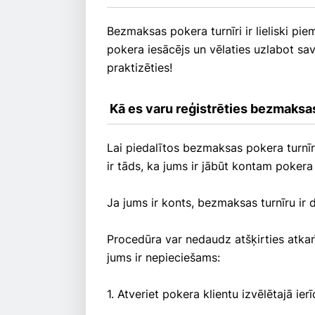
Bezmaksas pokera turnīri ir lieliski pi
pokera iesācējs un vēlaties uzlabot savu
praktizēties!
 Kā es varu reģistrēties bezmaksa
Lai piedalītos bezmaksas pokera turnīrā
ir tāds, ka jums ir jābūt kontam pokera
Ja jums ir konts, bezmaksas turnīru ir d
Procedūra var nedaudz atšķirties atkarī
jums ir nepieciešams:
1. Atveriet pokera klientu izvēlētajā ierī