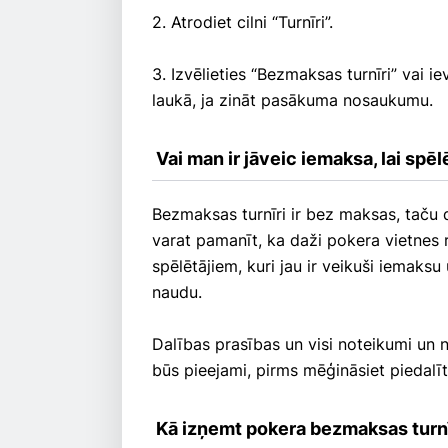
2. Atrodiet cilni “Turnīri”.
3. Izvēlieties “Bezmaksas turnīri” vai
laukā, ja zināt pasākuma nosaukumu.
 Vai man ir jāveic iemaksa, lai sp
Bezmaksas turnīri ir bez maksas, taču
varat pamanīt, ka daži pokera vietnes r
spēlētājiem, kuri jau ir veikuši iemaksu 
naudu.
Dalības prasības un visi noteikumi un n
būs pieejami, pirms mēģināsiet piedal
 Kā izņemt pokera bezmaksas turn