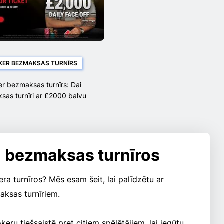
KER BEZMAKSAS TURNĪRS
r bezmaksas turnīrs: Dai
as turnīri ar £2000 balvu
pēlētājiem Apvienotajā Karalistē
a bezmaksas turnīros
ra turnīros? Mēs esam šeit, lai palīdzētu ar
ksas turnīriem.
eru tiešsaistē pret citiem spēlētājiem, lai iegūtu