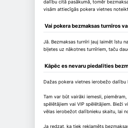
dalību citā pasākumā, tomēr bezmaksas 
visām attiecīgās pokera vietnes notei
 Vai pokera bezmaksas turnīros va
Jā. Bezmaksas turnīri ļauj laimēt īstu 
biļetes uz nākotnes turnīriem, taču da
 Kāpēc es nevaru piedalīties bez
Dažas pokera vietnes ierobežo dalību
Tam var būt vairāki iemesli, piemēram,
spēlētājiem vai VIP spēlētājiem. Bieži v
vēlas ierobežot dalībnieku skaitu, lai
Ja redzat, ka tiek reklamēts bezmaksas t