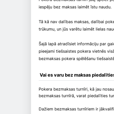
iespēju bez maksas laimēt īstu naudu.
Tā kā nav dalības maksas, dalībai pok
trūkumu, un jūs varētu laimēt lielas na
Šajā lapā atradīsiet informāciju par g
pieejami tiešsaistes pokera vietnēs vis
bezmaksas pokera spēlēšanu tiešsaistē
 Vai es varu bez maksas piedalīti
Pokera bezmaksas turnīri, kā jau nosau
bezmaksas turnīrā, varat piedalīties tur
Dažiem bezmaksas turnīriem ir jākvalif