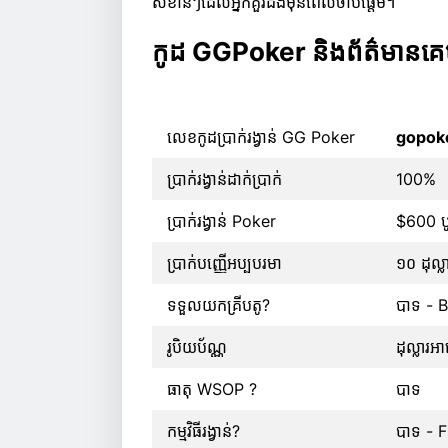
សំខាន់ៗដែលអ្នកគួរដឹងមុនពេលចាប់ផ្តើម។
កូដ GGPoker និងព័ត៌មានគេ
លេខកូដប្រាក់រង្វាន់ GG Poker
gopok
ប្រាក់រង្វាន់ដាក់ប្រាក់
100%
ប្រាក់រង្វាន់ Poker
$600 បូ
ប្រាក់បញ្ញើអប្បបរមា
១០ ដុល្ល
ទទួលយកគ្រីបតូ?
បាទ - 
រូបិយប័ណ្ណ
ដុល្លារអ
ធាតុ WSOP ?
បាទ
កម្មវិធីរង្វាន់?
បាទ - F