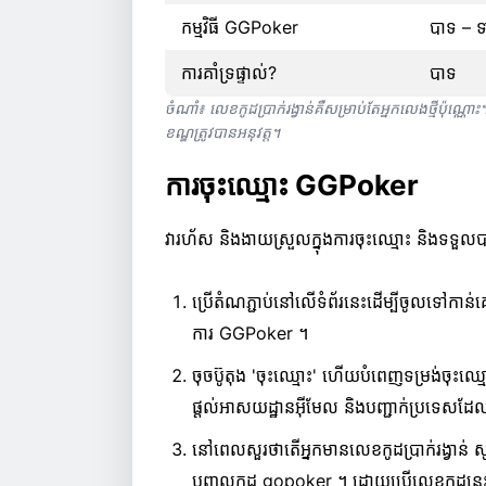
កម្មវិធី GGPoker
បាទ – 
ការគាំទ្រផ្ទាល់?
បាទ
ចំណាំ៖ លេខកូដប្រាក់រង្វាន់គឺសម្រាប់តែអ្នកលេងថ្មីប៉ុណ្
ខណ្ឌត្រូវបានអនុវត្ត។
ការចុះឈ្មោះ GGPoker
វារហ័ស និងងាយស្រួលក្នុងការចុះឈ្មោះ និងទទួលបានប
ប្រើតំណភ្ជាប់នៅលើទំព័រនេះដើម្បីចូលទៅកាន់គេហ
ការ GGPoker ។
ចុចប៊ូតុង 'ចុះឈ្មោះ' ហើយបំពេញទម្រង់ចុះឈ្ម
ផ្តល់អាសយដ្ឋានអ៊ីមែល និងបញ្ជាក់ប្រទេសដែ
នៅពេលសួរថាតើអ្នកមានលេខកូដប្រាក់រង្វាន់ 
បញ្ចូលកូដ gopoker ។ ដោយប្រើលេខកូដនេះ