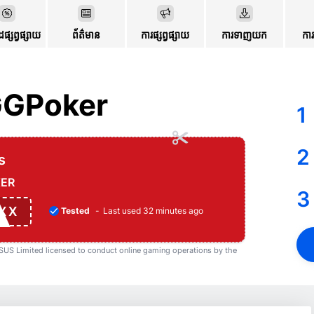
ផ្សព្វផ្សាយ
ព័ត៌មាន
ការផ្សព្វផ្សាយ
ការទាញយក
ការ
់ GGPoker
1
2
s
KER
3
XX
Tested
Last used 32 minutes ago
S Limited licensed to conduct online gaming operations by the