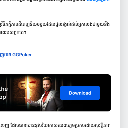
ិធីភក្ដីភាពដ៏ពេញនិយមមួយដែលផ្តល់រង្វាន់ដល់អ្នកលេងជាមួយនឹង
្មភាពរបស់ពួកគេ។
ាញយក GGPoker
េញលេញ ដែលធានាបាននូវបរិយាកាសលេងហ្គេមប្រកបដោយសុវត្ថិភាព