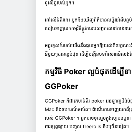
ទូរស័ព្ទរបស់អ្នក។
នៅលើទំព័រនេះ អ្នកនឹងឃើញព័ត៌មានលម្អិតអំពីបន្ទ
របៀបទាញយកកម្មវិធីផ្លូវការរបស់ពួកគេទៅកាន់ឧ
មគ្គុទ្ទេសក៍របស់យើងនឹងជួយអ្នកឱ្យយល់ពីលក្ខណៈ
នីមួយៗបានល្អបំផុត ដើម្បីបង្កើនបទពិសោធន៍លេង
កម្មវិធី Poker ល្អបំផុតដើម្
GGPoker
GGPoker គឺជាគេហទំព័រ poker អនឡាញដ៏ធំបំផុ
Mac និងឧបករណ៍ចល័ត។ ដំណើរ​ការ​ទាញ​យក​គឺ​ត្រង់​ដោយ
របស់ GGPoker ។ អ្នកអាចចូលរួមក្នុងហ្គេមធម្ម
ការផ្សព្វផ្សាយ បញ្ចូល freerolls និងច្រើនទៀត។