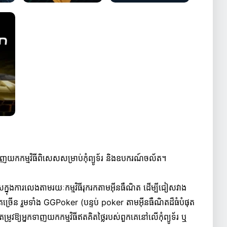
ាញយកកម្មវិធីពិសេសសម្រាប់កុំព្យូទ័រ និងឧបករណ៍ចល័ត។
្នុងការលេងតាមរយៈកម្មវិធីរុករកតាមអ៊ីនធឺណិត ដើម្បីជៀសវាង
រើន រួមទាំង GGPoker (បន្ទប់ poker តាមអ៊ីនធឺណិតដ៏ធំបំផុត
ឱ្យអ្នកទាញយកកម្មវិធីឥតគិតថ្លៃរបស់ពួកគេនៅលើកុំព្យូទ័រ ឬ