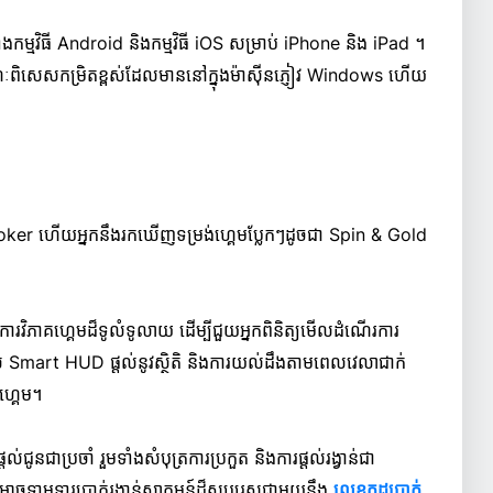
ទាំងកម្មវិធី Android និងកម្មវិធី iOS សម្រាប់ iPhone និង iPad ។
ក្ខណៈ​ពិសេស​កម្រិត​ខ្ពស់​ដែល​មាន​នៅ​ក្នុង​ម៉ាស៊ីន​ភ្ញៀវ Windows ហើយ​
GPoker ហើយអ្នកនឹងរកឃើញទម្រង់ហ្គេមប្លែកៗដូចជា Spin & Gold
ារវិភាគហ្គេមដ៏ទូលំទូលាយ ដើម្បីជួយអ្នកពិនិត្យមើលដំណើរការ
ែល Smart HUD ផ្តល់នូវស្ថិតិ និងការយល់ដឹងតាមពេលវេលាជាក់
ហ្គេម។
ដល់ជូនជាប្រចាំ រួមទាំងសំបុត្រការប្រកួត និងការផ្ដល់រង្វាន់ជា
ាចទាមទារប្រាក់រង្វាន់ស្វាគមន៍ដ៏សប្បុរសជាមួយនឹង
លេខកូដប្រាក់