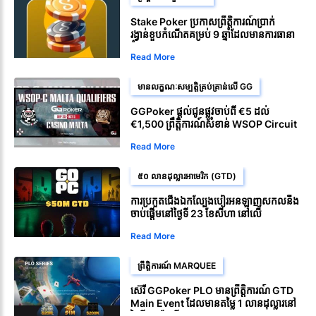
Stake Poker ប្រកាសព្រឹត្តិការណ៍ប្រាក់
រង្វាន់ខួបកំណើតគម្រប់ 9 ឆ្នាំដែលមានការធានា
ចំនួន 90,000 ដុល្លារ
Read More
មានលក្ខណៈសម្បត្តិគ្រប់គ្រាន់លើ GG
GGPoker ផ្តល់ជូនផ្លូវចាប់ពី €5 ដល់
€1,500 ព្រឹត្តិការណ៍សំខាន់ WSOP Circuit
Malta
Read More
៥០ លានដុល្លារអាមេរិក (GTD)
ការប្រកួតជើងឯកល្បែងបៀរអនឡាញសកលនឹង
ចាប់ផ្តើមនៅថ្ងៃទី 23 ខែសីហា នៅលើ
CoinPoker
Read More
ព្រឹត្តិការណ៍ MARQUEE
ស៊េរី GGPoker PLO មានព្រឹត្តិការណ៍ GTD
Main Event ដែលមានតម្លៃ 1 លានដុល្លារនៅ
ថ្ងៃទី 10 ខែសីហា