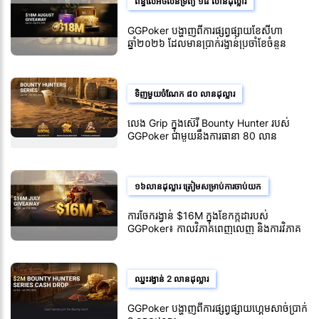
ពន្ធលើអចលនទ្រព្យ ១៨ លានដុល្លារ
GGPoker បង្ហាញពីការផ្សព្វផ្សាយខែសីហា
ឆ្នាំ២០២៦ ដែលមានប្រាក់រង្វាន់ប្រចាំខែចំនួន
១៨លានដុល្លារ
ទិញមួយចំណែក ៨០ លានដុល្លារ
លេង Grip ក្នុងស៊េរី Bounty Hunter របស់
GGPoker ជាមួយនឹងការធានា 80 លាន
១៦លានដុល្លារ ត្រៀម​សម្រាប់​ការ​ចាប់​យក
ការចែករង្វាន់ $16M ក្នុងខែកក្កដារបស់
GGPoker៖ កាលវិភាគពេញលេញ និងការវិភាគ
អំពីរង្វាន់
ឈ្នះរង្វាន់ 2 លានដុល្លារ
GGPoker បង្ហាញពីការផ្សព្វផ្សាយហ្គេមសាច់ប្រាក់