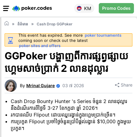
KM
Promo Codes
ព័ត៌មាន
Cash Drop GGPoker
This event has expired. See more
poker tournaments
coming soon or check out the latest
poker sites and offers
GGPoker បង្ហាញពីការផ្សព្វផ្សាយ
ហ្គេមសាច់ប្រាក់ 2 លានដុល្លារ
Share
By
Mrinal Gujare
03 ៧ 2026
Cash Drop Bounty Hunter 's Series ចំនួន 2 លាន​ដុល្លារ​
នឹង​ដំណើរការ​ពី​ថ្ងៃទី 3-27 ខែកក្កដា ឆ្នាំ 2026។
រក​បាន​ឈីប Flipout ដោយ​ឈ្នះ​រង្វាន់​ក្នុង​ហ្គេម​ប្រាក់​ច្រើន។
ការប្រកួត Flipout ប្រចាំថ្ងៃចំនួនប្រាំបីផ្តល់រង្វាន់ $10,000 ក្នុងមួយ
ប្រកួត។