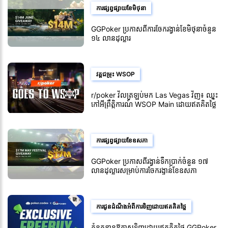
ការផ្សព្វផ្សាយខែមិថុនា
GGPoker ប្រកាសពីការចែករង្វាន់ខែមិថុនាចំនួន
១៤ លានដុល្លារ
វគ្គជម្រុះ WSOP
r/poker វិលត្រឡប់មក Las Vegas វិញ៖ ឈ្នះ
កៅអីព្រឹត្តិការណ៍ WSOP Main ដោយឥតគិតថ្លៃ
ចំនួន $10,000
ការផ្សព្វផ្សាយខែឧសភា
GGPoker ប្រកាសពីរង្វាន់ទឹកប្រាក់ចំនួន ១៧
លានដុល្លារសម្រាប់ការចែករង្វាន់ខែឧសភា
ការជូនដំណឹងអំពីការទិញដោយឥតគិតថ្លៃ
កុំខកខានឱកាសទិញដោយឥតគិតថ្លៃ GGPoker