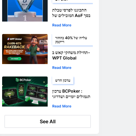
התכוננו לפרסי טבלת
המובילים של AoF בסך
210,000 דולר
Read More
עלייה של 40% בהחזר
רייקבק
תחילת משחקי קאש ב-
WPT Global
Rewards עם רייקבק
Read More
של 40%
עדכון חדש
עדכון BCPoker :
תגמולים יומיים ושדרוגי
פלטפורמה
Read More
See All