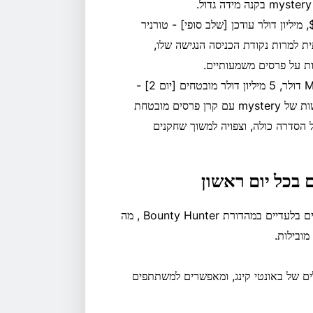
– חימום Bounty Hunters ב-$5.40, מיליון דולר עודכן [שלב סופי] - טורניר
ית למרות נקודת הכניסה הנגישה שלו,
ת על פרסים משמעותיים.
– אירוע ראשי Mystery Bounty 108 דולר, 5 מיליון דולר מובטחים [יום 2] -
אירוע זה, המשמש כטורניר הדגל של הסדרה, משלב את ההתרגשות של mystery עם קרן פרסים מובטחת
ית של הסדרה כולה, וצפויה למשוך שחקנים
 בכל יום ראשון
בכל יום ראשון במהלך סדרת Bounty Hunters יתקיימו טורנירים בלעדיים במהדורת Bounty Hunter , מה
מובילות.
לים של באונטי קינג, ומאפשרים למשתתפים