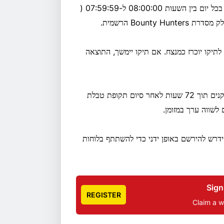
לוח התוצאות היומי של סדרת Bounty Hunters פועל ברציפות בכל יום בין השעות 08:00:00 ל-07:59:59 (
תיקו יוכרז כמנצח. אם תיקו יימשך, התוצאה
פרסים וכרטיסים שיחולקו מטבלת המובילים יזוכו לחשבונות השחקנים תוך 72 שעות לאחר סיום תקופת טבלת
לשווה ערך במזומן.
הידרש להירשם באופן ידני כדי להשתתף בלוחות
Sign
REGISTER
Claim a 