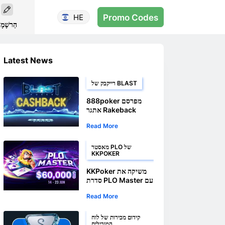
HE
Promo Codes
הַרשָׁמָ
Latest News
רייקבק של BLAST
888poker מפרסם
אתגר Rakeback
לשחקני ג'קפוט עם
Read More
סכומים גבוהים
מאסטר PLO של
KKPOKER
KKPoker משיקה את
סדרת PLO Master עם
לוחות הישגים יומיים של
Read More
PLO5 ו-PLO6
קידום מכירות של לוח
המובילים