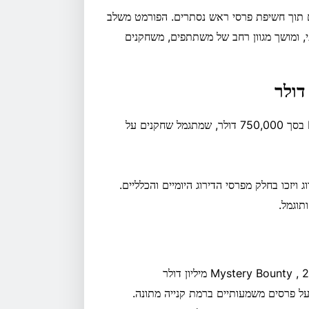
 תוך חשיפת פרסי ראש נסתרים. הפורמט משלב
עם מבנה טורניר מסורתי, ומושך מגוון רחב של משתתפים, משחקנים
לצד טורניר הטורניר הראשי, רץ לוח המובילים של פרסי Bounty בסך 750,000 דולר, שמתגמל שחקנים על
ויזכו בחלק מפרסי הדירוג היומיים והכלליים.
וגמל.
– תחרות ראשית מיני של 25 דולר Mystery Bounty , 2.5 מיליון דולר
תחרות על פרסים משמעותיים ברמת קנייה מתונה.