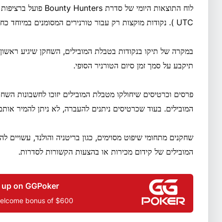
UTC ). נקודות מוקצות רק עבור טורנירים המסומנים במיוחד כחלק מסדרת Bounty Hunters הרשמית.
במקרה של תיקו בנקודות בטבלת המובילים, השחקן שיגיע ראשון ל
תיקבע על סמך זמן סיום הטורניר הסופי.
המובילים. בעוד שכרטיסים ניתנים להעברה, לא ניתן להמיר אותם 
שחקנים מתחומי שיפוט מסוימים, כגון בריטניה והולנד, עשויים ל
המובילים של קידום מכירות או בהצעות הקשורות לסדרות.
 up on GGPoker
welcome bonus of $600