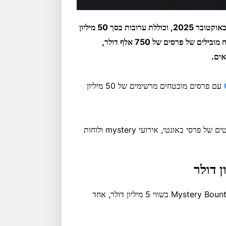
סדרת Bounty Hunters חוזרת ל- GGPoker בין ה-5 ל-27 באוקטובר 2025, וכוללת ערובות בסך 50 מיליון
דולר, כולל אירוע ראשי Mystery Bounty של 5 מיליון דולר ולוח מובילים של פרסים של 750 אלף דולר,
אים.
עם פרסים מובטחים מרשימים של 50 מיליון
סדרה זו, שתתקיים בין ה-5 ל-27 באוקטובר, כוללת מספר פורמטים של פרסי באונטי, אירועי mystery ולוחות
גולת הכותרת המרכזית בסדרת Bounty Hunters היא אירוע Mystery Bounty בשווי 5 מיליון דולר, אחד