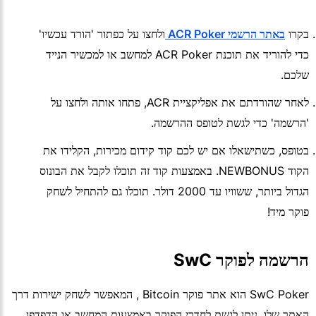
בקרו
באתר הרשמי ACR Poker
ולחצו על כפתור 'הורד עכשיו'
כדי להוריד את תוכנת ACR Poker למחשב או למכשיר הנייד
שלכם.
לאחר שהורדתם את אפליקציית ACR, פתחו אותה ולחצו על
'הרשמה' כדי לגשת לטופס ההרשמה.
בטופס, כשתישאלו אם יש לכם קוד קידום מכירות, הקלידו את
הקוד NEWBONUS. באמצעות קוד זה תוכלו לקבל את הבונוס
הגדול ביותר, ששוויו עד 2000 דולר. תוכלו גם להתחיל לשחק
פוקר מיד!
הרשמה לפוקר SwC
SwC Poker הוא אתר פוקר Bitcoin , המאפשר לשחק ישירות דרך
האתר שלו. ניתן לגשת לחדרי הפוקר באמצעות המחשב או הדפדפן