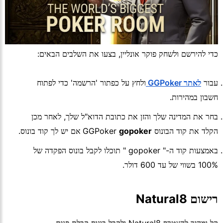
כדי להירשם ולשחק פוקר אונליין, בצעו את השלבים הבאים:
עבור
לאתר GGPoker
ולחץ על כפתור 'הרשמה' כדי לפתוח
חשבון במהירות.
בחר את המדינה שלך והזן את כתובת הדוא"ל שלך, לאחר מכן
הקלד את קוד הבונוס GGPoker
gopoker
אם יש לך קוד בונוס.
באמצעות קוד ה-" gopoker " תוכלו לקבל בונוס הפקדה של
100% בשווי של עד 600 דולר.
רישום Natural8
קל ומהיר להצטרף Natural8 ולקבל בונוס קבלת פנים.