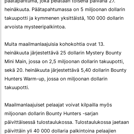
päätapahtuma, joka pelataan toisena päivänä 27.
heinäkuuta. Päätapahtumassa on 5 miljoonan dollarin
takuupotti ja kymmenen yksittäistä, 100 000 dollarin
arvoista mysteeripalkintoa.
Muita maailmanlaajuisia kohokohtia ovat 13.
heinäkuuta järjestettävä 25 dollarin Mystery Bounty
Mini Main, jossa on 2,5 miljoonan dollarin takuupotti,
sekä 20. heinäkuuta järjestettävä 5,40 dollarin Bounty
Hunters Warm-up, jossa on miljoonan dollarin
takuupotti.
Maailmanlaajuiset pelaajat voivat kilpailla myös
miljoonan dollarin Bounty Hunters -sarjan
päivittäisessä tulostaulukossa. Tulostaulukossa jaetaan
päivittäin yli 40 000 dollaria palkintoina pelaajien