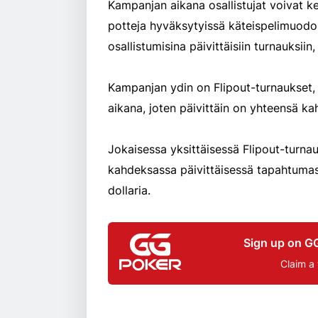
Kampanjan aikana osallistujat voivat ke
potteja hyväksytyissä käteispelimuodoi
osallistumisina päivittäisiin turnauksiin,
Kampanjan ydin on Flipout-turnaukset, 
aikana, joten päivittäin on yhteensä k
Jokaisessa yksittäisessä Flipout-turnau
kahdeksassa päivittäisessä tapahtumas
dollaria.
Sign up on G
Claim a