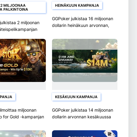
 2 MILJOONAA
HEINÄKUUN KAMPANJA
A PALKINTOINA
GGPoker julkistaa 16 miljoonan
ulkistaa 2 miljoonan
dollarin heinäkuun arvonnan,
käteispelikampanjan
joka jatkuu 1.–31. heinäkuuta
PANJA
KESÄKUUN KAMPANJA
lmoittaa miljoonan
GGPoker julkistaa 14 miljoonan
Go for Gold -kampanjan
dollarin arvonnan kesäkuussa