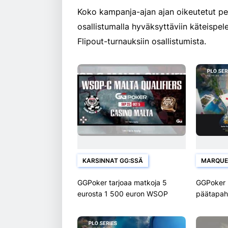
Koko kampanja-ajan ajan oikeutetut pel
osallistumalla hyväksyttäviin käteispele
Flipout-turnauksiin osallistumista.
KARSINNAT GG:SSÄ
MARQUE
GGPoker tarjoaa matkoja 5
GGPoker 
eurosta 1 500 euron WSOP
päätapah
Circuit Maltan päätapahtumaan
miljoonan 
elokuuta