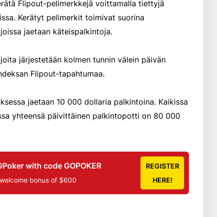
rätä Flipout-pelimerkkejä voittamalla tiettyjä
ssa. Kerätyt pelimerkit toimivat suorina
 joissa jaetaan käteispalkintoja.
joita järjestetään kolmen tunnin välein päivän
ahdeksan Flipout-tapahtumaa.
ksessa jaetaan 10 000 dollaria palkintoina. Kaikissa
sa yhteensä päivittäinen palkintopotti on 80 000
GPoker with code GOPOKER
REGISTER
 welcome bonus of $600
HERE!