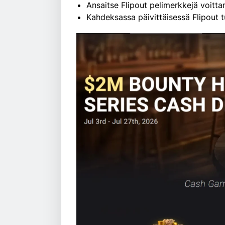
Ansaitse Flipout pelimerkkejä voittam
Kahdeksassa päivittäisessä Flipout t