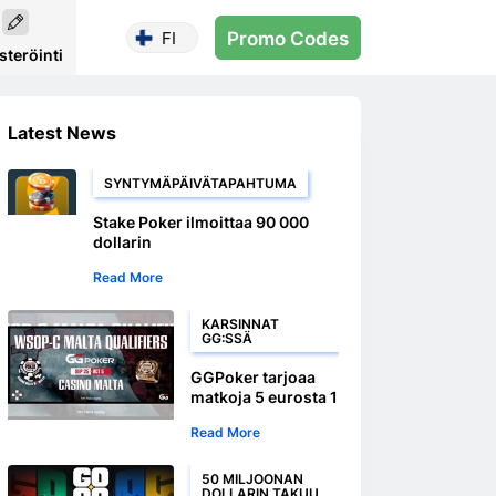
FI
Promo Codes
steröinti
Latest News
SYNTYMÄPÄIVÄTAPAHTUMA
Stake Poker ilmoittaa 90 000
dollarin
takuupottipalkintotapahtumasta
Read More
9. syntymäpäiväksi
KARSINNAT
GG:SSÄ
GGPoker tarjoaa
matkoja 5 eurosta 1
500 euron WSOP
Read More
Circuit Maltan
päätapahtumaan
50 MILJOONAN
DOLLARIN TAKUU