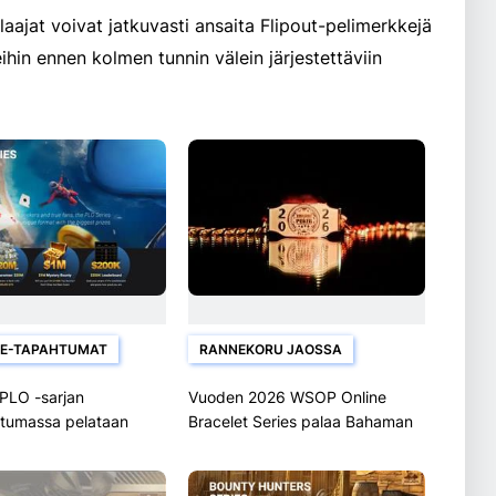
aajat voivat jatkuvasti ansaita Flipout-pelimerkkejä
ihin ennen kolmen tunnin välein järjestettäviin
E-TAPAHTUMAT
RANNEKORU JAOSSA
PLO -sarjan
Vuoden 2026 WSOP Online
tumassa pelataan
Bracelet Series palaa Bahaman
dollarin takuupotti 10.
paketilla