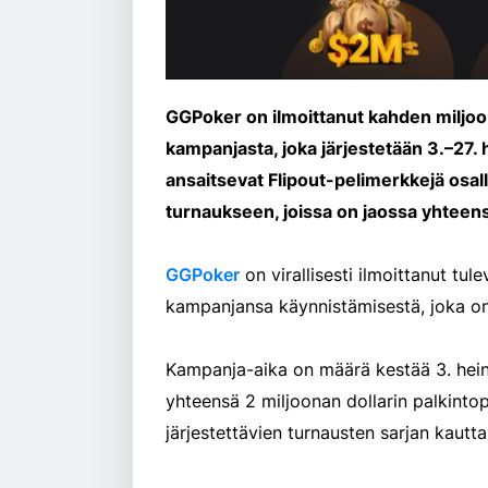
GGPoker on ilmoittanut kahden miljoo
kampanjasta, joka järjestetään 3.–27.
ansaitsevat Flipout-pelimerkkejä osal
turnaukseen, joissa on jaossa yhteensä
GGPoker
on virallisesti ilmoittanut tu
kampanjansa käynnistämisestä, joka on 
Kampanja-aika on määrä kestää 3. hei
yhteensä 2 miljoonan dollarin palkintopo
järjestettävien turnausten sarjan kautta