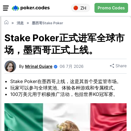
ZH
Promo Codes
消息
墨西哥Stake Poker
Stake Poker正式进军全球市
场，墨西哥正式上线。
Share
By
Mrinal Gujare
06 7月 2026
Stake Poker在墨西哥上线，这是其首个受监管市场。
玩家可以参与全球奖池、体验各种游戏和专属模式。
100万美元用于积极推广活动，包括世界KO冠军赛。