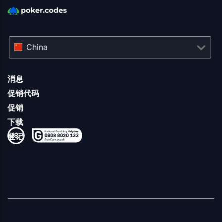
China
消息
促销代码
促销
下载
登记