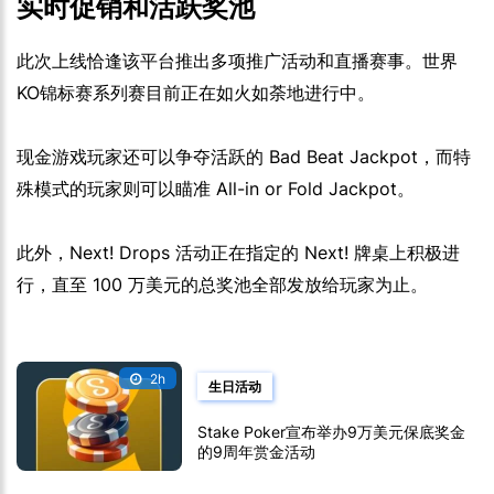
实时促销和活跃奖池
此次上线恰逢该平台推出多项推广活动和直播赛事。世界
KO锦标赛系列赛目前正在如火如荼地进行中。
现金游戏玩家还可以争夺活跃的 Bad Beat Jackpot，而特
殊模式的玩家则可以瞄准 All-in or Fold Jackpot。
此外，Next! Drops 活动正在指定的 Next! 牌桌上积极进
行，直至 100 万美元的总奖池全部发放给玩家为止。
2h
生日活动
Stake Poker宣布举办9万美元保底奖金
的9周年赏金活动