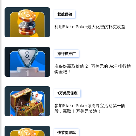
权益促销
利用Stake Poker最大化您的扑克收益
排行榜推广
准备好赢取价值 21 万美元的 AoF 排行榜
奖金吧！
1万美元保底
参加Stake Poker每周寻宝活动第一阶
段，赢取 1 万美元奖池！
快节奏游戏