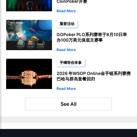
CoinPoker开赛
Read More
重要活动
GGPoker PLO系列赛将于8月10日举
办100万美元保底主赛事
Read More
手镯等你来拿
2026 年WSOP Online金手链系列赛携
巴哈马群岛套餐回归
Read More
See All