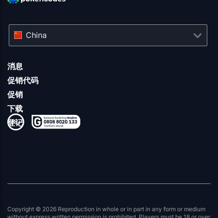
China
消息
促销代码
促销
下载
登记
Copyright © 2026 Reproduction in whole or in part in any form or medium
without express written permission is prohibited. Players must be 18 or over