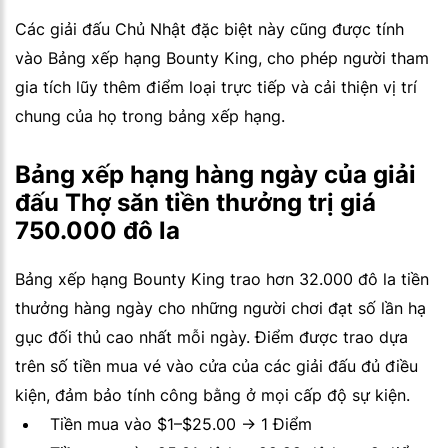
Các giải đấu Chủ Nhật đặc biệt này cũng được tính
vào Bảng xếp hạng Bounty King, cho phép người tham
gia tích lũy thêm điểm loại trực tiếp và cải thiện vị trí
chung của họ trong bảng xếp hạng.
Bảng xếp hạng hàng ngày của giải
đấu Thợ săn tiền thưởng trị giá
750.000 đô la
Bảng xếp hạng Bounty King trao hơn 32.000 đô la tiền
thưởng hàng ngày cho những người chơi đạt số lần hạ
gục đối thủ cao nhất mỗi ngày. Điểm được trao dựa
trên số tiền mua vé vào cửa của các giải đấu đủ điều
kiện, đảm bảo tính công bằng ở mọi cấp độ sự kiện.
Tiền mua vào $1–$25.00 → 1 Điểm