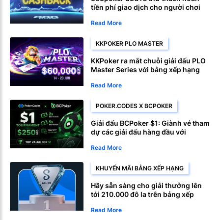
tiền phí giao dịch cho người chơi
Jackpot có mức cược cao.
Read More
KKPOKER PLO MASTER
KKPoker ra mắt chuỗi giải đấu PLO
Master Series với bảng xếp hạng
PLO5 và PLO6 hàng ngày.
Read More
POKER.CODES X BCPOKER
Giải đấu BCPoker $1: Giành vé tham
dự các giải đấu hàng đầu với
Poker.Codes
Read More
KHUYẾN MÃI BẢNG XẾP HẠNG
Hãy sẵn sàng cho giải thưởng lên
tới 210.000 đô la trên bảng xếp
hạng AoF!
Read More