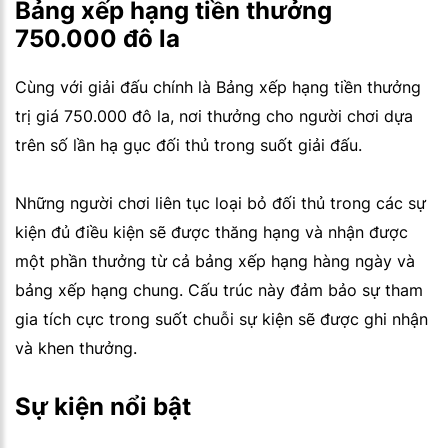
Bảng xếp hạng tiền thưởng
750.000 đô la
Cùng với giải đấu chính là Bảng xếp hạng tiền thưởng
trị giá 750.000 đô la, nơi thưởng cho người chơi dựa
trên số lần hạ gục đối thủ trong suốt giải đấu.
Những người chơi liên tục loại bỏ đối thủ trong các sự
kiện đủ điều kiện sẽ được thăng hạng và nhận được
một phần thưởng từ cả bảng xếp hạng hàng ngày và
bảng xếp hạng chung. Cấu trúc này đảm bảo sự tham
gia tích cực trong suốt chuỗi sự kiện sẽ được ghi nhận
và khen thưởng.
Sự kiện nổi bật