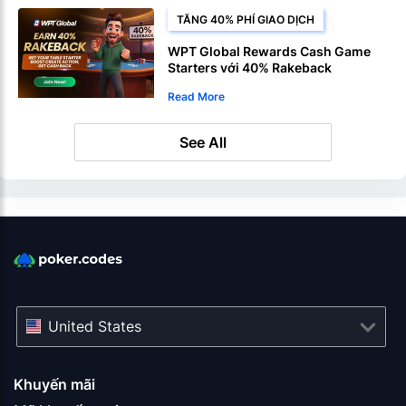
TĂNG 40% PHÍ GIAO DỊCH
WPT Global Rewards Cash Game
Starters với 40% Rakeback
Read More
See All
United States
Khuyến mãi