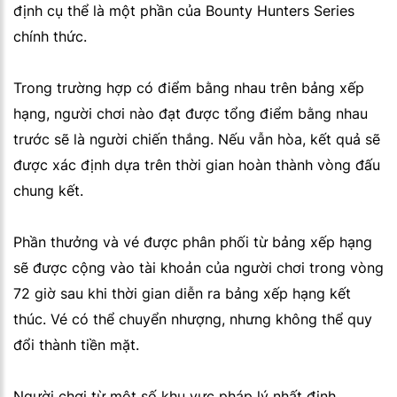
định cụ thể là một phần của Bounty Hunters Series
chính thức.
Trong trường hợp có điểm bằng nhau trên bảng xếp
hạng, người chơi nào đạt được tổng điểm bằng nhau
trước sẽ là người chiến thắng. Nếu vẫn hòa, kết quả sẽ
được xác định dựa trên thời gian hoàn thành vòng đấu
chung kết.
Phần thưởng và vé được phân phối từ bảng xếp hạng
sẽ được cộng vào tài khoản của người chơi trong vòng
72 giờ sau khi thời gian diễn ra bảng xếp hạng kết
thúc. Vé có thể chuyển nhượng, nhưng không thể quy
đổi thành tiền mặt.
Người chơi từ một số khu vực pháp lý nhất định,