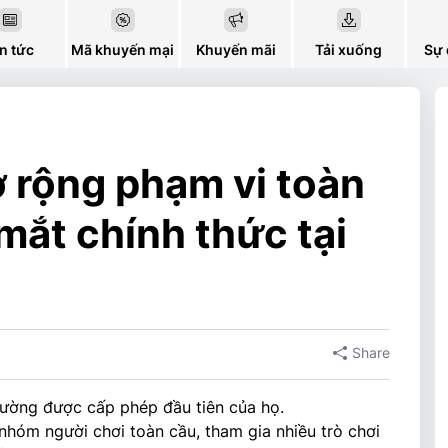
n tức
Mã khuyến mại
Khuyến mãi
Tải xuống
Sự 
 rộng phạm vi toàn
mắt chính thức tại
Share
trường được cấp phép đầu tiên của họ.
nhóm người chơi toàn cầu, tham gia nhiều trò chơi