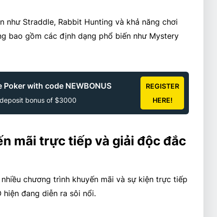
n như Straddle, Rabbit Hunting và khả năng chơi
cũng bao gồm các định dạng phổ biến như Mystery
ke Poker with code NEWBONUS
REGISTER
 deposit bonus of $3000
HERE!
 mãi trực tiếp và giải độc đắc
 nhiều chương trình khuyến mãi và sự kiện trực tiếp
 hiện đang diễn ra sôi nổi.