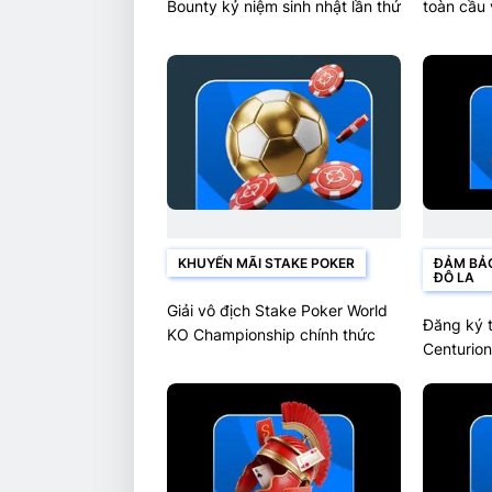
Bounty kỷ niệm sinh nhật lần thứ
toàn cầu 
9 với giải thưởng đảm bảo
thức tại 
$90,000.
KHUYẾN MÃI STAKE POKER
ĐẢM BẢO
ĐÔ LA
Giải vô địch Stake Poker World
Đăng ký t
KO Championship chính thức
Centurion
khởi tranh với giải thưởng đảm
bảo 300.
bảo 1 triệu đô la.
các sự ki