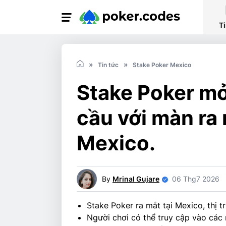
Ti
Tin tức
Stake Poker Mexico
Stake Poker mở
cầu với màn ra 
Mexico.
By
Mrinal Gujare
06 Thg7 2026
Stake Poker ra mắt tại Mexico, thị 
Người chơi có thể truy cập vào các 