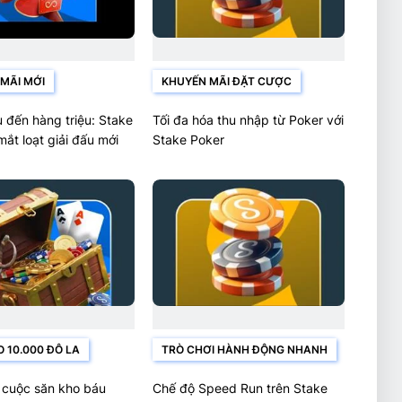
MÃI MỚI
KHUYẾN MÃI ĐẶT CƯỢC
 đến hàng triệu: Stake
Tối đa hóa thu nhập từ Poker với
mắt loạt giải đấu mới
Stake Poker
 10.000 ĐÔ LA
TRÒ CHƠI HÀNH ĐỘNG NHANH
 cuộc săn kho báu
Chế độ Speed Run trên Stake