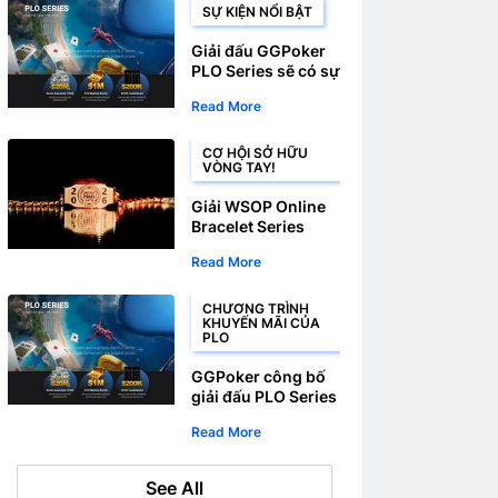
SỰ KIỆN NỔI BẬT
Giải đấu GGPoker
PLO Series sẽ có sự
kiện chính với tổng
Read More
giải thưởng đảm
bảo 1 triệu đô la
vào ngày 10 tháng
CƠ HỘI SỞ HỮU
VÒNG TAY!
8.
Giải WSOP Online
Bracelet Series
2026 trở lại với gói
Read More
sự kiện tại
Bahamas.
CHƯƠNG TRÌNH
KHUYẾN MÃI CỦA
PLO
GGPoker công bố
giải đấu PLO Series
năm 2026 với tổng
Read More
giải thưởng đảm
bảo 20 triệu đô la.
See All