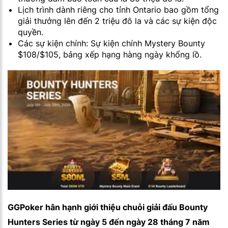
Lịch trình dành riêng cho tỉnh Ontario bao gồm tổng
giải thưởng lên đến 2 triệu đô la và các sự kiện độc
quyền.
Các sự kiện chính: Sự kiện chính Mystery Bounty
$108/$105, bảng xếp hạng hàng ngày khổng lồ.
GGPoker hân hạnh giới thiệu chuỗi giải đấu Bounty
Hunters Series từ ngày 5 đến ngày 28 tháng 7 năm