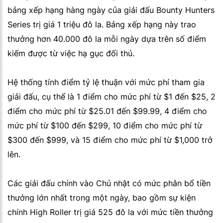
bảng xếp hạng hàng ngày của giải đấu Bounty Hunters
Series trị giá 1 triệu đô la. Bảng xếp hạng này trao
thưởng hơn 40.000 đô la mỗi ngày dựa trên số điểm
kiếm được từ việc hạ gục đối thủ.
Hệ thống tính điểm tỷ lệ thuận với mức phí tham gia
giải đấu, cụ thể là 1 điểm cho mức phí từ $1 đến $25, 2
điểm cho mức phí từ $25.01 đến $99.99, 4 điểm cho
mức phí từ $100 đến $299, 10 điểm cho mức phí từ
$300 đến $999, và 15 điểm cho mức phí từ $1,000 trở
lên.
Các giải đấu chính vào Chủ nhật có mức phân bổ tiền
thưởng lớn nhất trong một ngày, bao gồm sự kiện
chính High Roller trị giá 525 đô la với mức tiền thưởng