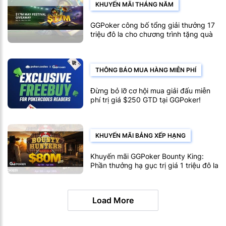
KHUYẾN MÃI THÁNG NĂM
GGPoker công bố tổng giải thưởng 17
triệu đô la cho chương trình tặng quà
tháng Năm.
THÔNG BÁO MUA HÀNG MIỄN PHÍ
Đừng bỏ lỡ cơ hội mua giải đấu miễn
phí trị giá $250 GTD tại GGPoker!
KHUYẾN MÃI BẢNG XẾP HẠNG
Khuyến mãi GGPoker Bounty King:
Phần thưởng hạ gục trị giá 1 triệu đô la
Load More