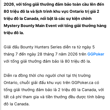
2026, với tổng giải thưởng đảm bảo toàn cầu lên đến
80 triệu đô la và lịch trình khu vực Ontario trị giá 2
triệu đô la Canada, nổi bật là các sự kiện chính
Mystery Bounty Main Event với tổng giải thưởng hàng
triệu đô la.
Giải đấu Bounty Hunters Series diễn ra từ ngày 5
tháng 7 đến ngày 28 tháng 7 năm 2026 trên
GGPoker
với tổng giải thưởng đảm bảo là 80 triệu đô la.
Diễn ra đồng thời cho người chơi tại thị trường
Ontario, chuỗi giải đấu khu vực trên GGPoker.ca có
tổng giải thưởng đảm bảo là 2 triệu đô la Canada, với
tất cả phí tham gia và tiền thưởng đều được tính bằng
đô la Canada.