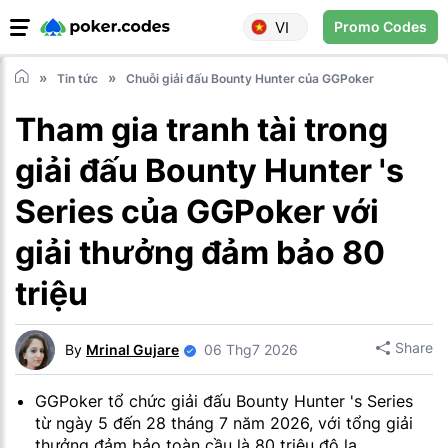
VI
Promo Codes
Tin tức
Chuỗi giải đấu Bounty Hunter của GGPoker
Tham gia tranh tài trong
giải đấu Bounty Hunter 's
Series của GGPoker với
giải thưởng đảm bảo 80
triệu
Share
By
Mrinal Gujare
06 Thg7 2026
GGPoker tổ chức giải đấu Bounty Hunter 's Series
từ ngày 5 đến 28 tháng 7 năm 2026, với tổng giải
thưởng đảm bảo toàn cầu là 80 triệu đô la.