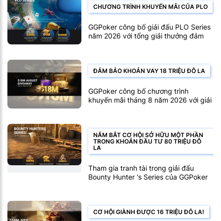
CHƯƠNG TRÌNH KHUYẾN MÃI CỦA PLO
GGPoker công bố giải đấu PLO Series
năm 2026 với tổng giải thưởng đảm
bảo 20 triệu đô la.
ĐẢM BẢO KHOẢN VAY 18 TRIỆU ĐÔ LA
GGPoker công bố chương trình
khuyến mãi tháng 8 năm 2026 với giải
thưởng hàng tháng lên tới 18 triệu đô
la.
NẮM BẮT CƠ HỘI SỞ HỮU MỘT PHẦN
TRONG KHOẢN ĐẦU TƯ 80 TRIỆU ĐÔ
LA
Tham gia tranh tài trong giải đấu
Bounty Hunter 's Series của GGPoker
với giải thưởng đảm bảo 80 triệu
CƠ HỘI GIÀNH ĐƯỢC 16 TRIỆU ĐÔ LA!