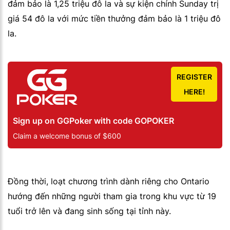
đảm bảo là 1,25 triệu đô la và sự kiện chính Sunday trị
giá 54 đô la với mức tiền thưởng đảm bảo là 1 triệu đô
la.
REGISTER
HERE!
Sign up on GGPoker with code GOPOKER
Claim a welcome bonus of $600
Đồng thời, loạt chương trình dành riêng cho Ontario
hướng đến những người tham gia trong khu vực từ 19
tuổi trở lên và đang sinh sống tại tỉnh này.