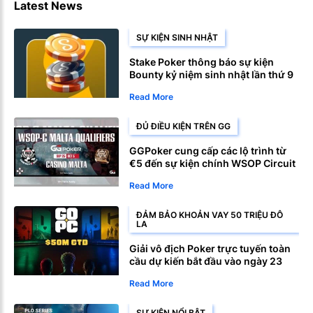
Latest News
SỰ KIỆN SINH NHẬT
Stake Poker thông báo sự kiện
Bounty kỷ niệm sinh nhật lần thứ 9
với giải thưởng đảm bảo $90,000.
Read More
ĐỦ ĐIỀU KIỆN TRÊN GG
GGPoker cung cấp các lộ trình từ
€5 đến sự kiện chính WSOP Circuit
Malta trị giá €1.500.
Read More
ĐẢM BẢO KHOẢN VAY 50 TRIỆU ĐÔ
LA
Giải vô địch Poker trực tuyến toàn
cầu dự kiến bắt đầu vào ngày 23
tháng 8 trên CoinPoker
Read More
SỰ KIỆN NỔI BẬT