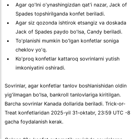
Agar qo'lni o'ynashingizdan qat'i nazar, Jack of
Spades topshirilganda konfet beriladi.
Agar siz qozonda ishtirok etsangiz va doskada
Jack of Spades paydo bo'lsa, Candy beriladi.
To'planishi mumkin bo'lgan konfetlar soniga
cheklov yo'q.
Ko'proq konfetlar kattaroq sovrinlarni yutish
imkoniyatini oshiradi.
Sovrinlar, agar konfetlar tanlov boshlanishidan oldin
yig'ilmagan bo'lsa, bankroll tanlovlariga kiritilgan.
Barcha sovrinlar Kanada dollarida beriladi. Trick-or-
Treat konfetlaridan 2025-yil 31-oktabr, 23:59 UTC -8
gacha foydalanish kerak.