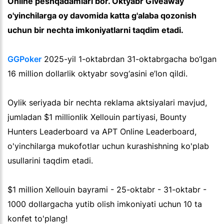
Online peshqadamlari bor. Oktyabr Giveaway
o'yinchilarga oy davomida katta g'alaba qozonish
uchun bir nechta imkoniyatlarni taqdim etadi.
GGPoker
2025-yil 1-oktabrdan 31-oktabrgacha bo‘lgan
16 million dollarlik oktyabr sovg‘asini e’lon qildi.
Oylik seriyada bir nechta reklama aktsiyalari mavjud,
jumladan $1 millionlik Xellouin partiyasi, Bounty
Hunters Leaderboard va APT Online Leaderboard,
o'yinchilarga mukofotlar uchun kurashishning ko'plab
usullarini taqdim etadi.
$1 million Xellouin bayrami - 25-oktabr - 31-oktabr -
1000 dollargacha yutib olish imkoniyati uchun 10 ta
konfet to'plang!