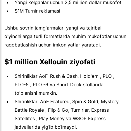
Yangi kelganlar uchun 2,5 million dollar mukofot
$1M Turnir reklamasi
Ushbu sovrin jamg'armalari yangi va tajribali
o'yinchilarga turli formatlarda muhim mukofotlar uchun
raqobatlashish uchun imkoniyatlar yaratadi.
$1 million Xellouin ziyofati
Shirinliklar AoF, Rush & Cash, Hold'em , PLO ,
PLO-5 , PLO -6 va Short Deck stollarida
to'planishi mumkin.
Shirinliklar: AoF Featured, Spin & Gold, Mystery
Battle Royale , Flip & Go, Turnirlar, Express
Satellites , Play Money va WSOP Express
jadvallarida yig‘ib bo‘lmaydi.