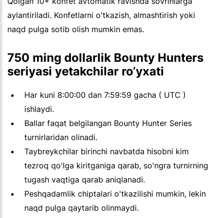
Qolgan 10+ konfet avtomatik ravishda sovrinlarga
aylantiriladi. Konfetlarni o'tkazish, almashtirish yoki
naqd pulga sotib olish mumkin emas.
750 ming dollarlik Bounty Hunters
seriyasi yetakchilar ro‘yxati
Har kuni 8:00:00 dan 7:59:59 gacha ( UTC )
ishlaydi.
Ballar faqat belgilangan Bounty Hunter Series
turnirlaridan olinadi.
Taybreykchilar birinchi navbatda hisobni kim
tezroq qo'lga kiritganiga qarab, so'ngra turnirning
tugash vaqtiga qarab aniqlanadi.
Peshqadamlik chiptalari o'tkazilishi mumkin, lekin
naqd pulga qaytarib olinmaydi.