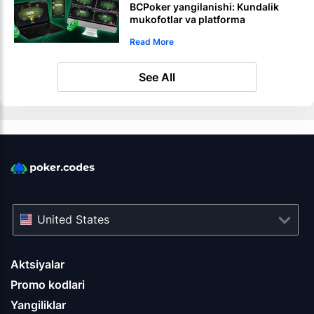
BCPoker yangilanishi: Kundalik
mukofotlar va platforma
yangilanishlari
Read More
See All
United States
Aktsiyalar
Promo kodlari
Yangiliklar