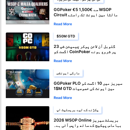
GGPoker €5 سے €1,500 WSOP
Circuit مالٹا مین ایونٹ تک راستے
پیش کرتا ہے
Read More
$50M GTD
گلوبل آن لائن پوکر چیمپئن شپ 23
اگست کو CoinPoker پر شروع ہونے
والی ہے۔
Read More
مارکی ایونٹس
GGPoker PLO سیریز میں 10 اگست کو
$1M GTD مین ایونٹ کی خصوصیات
ہیں۔
Read More
پکڑنے کے لیے بریسلیٹ اپ
2026 WSOP Online بریسلٹ سیریز
بہاماس پیکیج کے ساتھ واپس آتی ہے۔