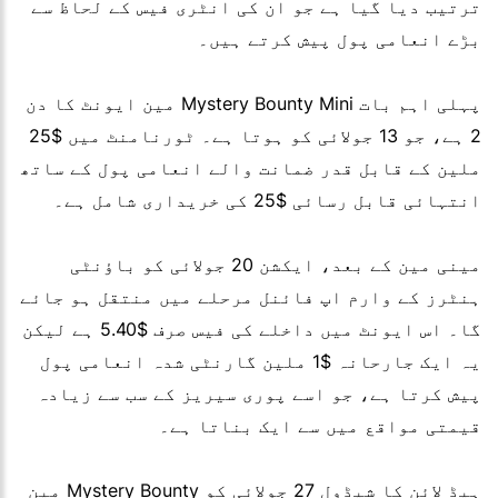
ترتیب دیا گیا ہے جو ان کی انٹری فیس کے لحاظ سے
بڑے انعامی پول پیش کرتے ہیں۔
پہلی اہم بات Mystery Bounty Mini مین ایونٹ کا دن
2 ہے، جو 13 جولائی کو ہوتا ہے۔ ٹورنامنٹ میں $25
ملین کے قابل قدر ضمانت والے انعامی پول کے ساتھ
انتہائی قابل رسائی $25 کی خریداری شامل ہے۔
مینی مین کے بعد، ایکشن 20 جولائی کو باؤنٹی
ہنٹرز کے وارم اپ فائنل مرحلے میں منتقل ہو جائے
گا۔ اس ایونٹ میں داخلے کی فیس صرف $5.40 ہے لیکن
یہ ایک جارحانہ $1 ملین گارنٹی شدہ انعامی پول
پیش کرتا ہے، جو اسے پوری سیریز کے سب سے زیادہ
قیمتی مواقع میں سے ایک بناتا ہے۔
ہیڈ لائن کا شیڈول 27 جولائی کو Mystery Bounty مین