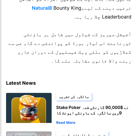
ترغیب دینے کے لیے،
Bounty King
Natural8
Leaderboard چلا رہا ہے۔
آفیشل سیریز کے شیڈول میں شامل ہر باؤنٹی
ٹورنامنٹ اس لیڈر بورڈ کو پوائنٹس دے گا، جس سے
کھلاڑیوں کو ملٹی ویک فیسٹیول کے دوران جاری
رہنے والا ثانوی مقابلہ ملے گا۔
Latest News
سالگرہ کی تقریب
Stake Poker نے $90,000 گارنٹی شدہ
9ویں سالگرہ کے باونٹی ایونٹ کا
اعلان کیا
Read More
جی جی پر کوالیفائی کریں۔