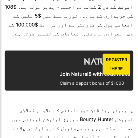
ایونٹ کے دن 2 کے ساتھ اختتام پذیر ہوتا ہے۔ $108
کی خریداری کے ساتھ، ٹورنامنٹ میں $5 ملین کے
انعامی پول کی گارنٹی ہے اور ہر ایک $100,000 کے
دس انفرادی باونٹی انعامات کی تشہیر کرتا ہے۔
REGISTER
HERE!
Join Natural8 with code Max8
Claim a deposit bonus of $1000
پریمیئر ہیڈ لائن ٹورنامنٹس کے علاوہ، کھلاڑی
اسپیشل Bounty Hunter سیریز ایڈیشن ایونٹس میں
حصہ لے سکتے ہیں جو فیسٹیول کے ہر ایک دن چلائے
جائیں گے۔ ناک آؤٹ کے شوقین افراد کو اضافی