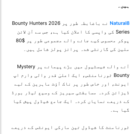
ہیں۔
Natural8
نے باضابطہ طور پر 2026 Bounty Hunters
Series کی واپسی کا اعلان کیا ہے، جس سے آن لائن
پوکر محسوس کیے جانے والے مجموعی طور پر $80
ملین کی گارنٹی شدہ پرائز پولز شامل ہیں۔
آنے والے فیسٹیول میں بڑے پیمانے پر Mystery
Bounty ٹورنامنٹس، ایک اعلیٰ قدر والی وارم اپ
ایونٹ، اور خاص طور پر ناک آؤٹ ماہرین کے لیے
ڈیزائن کردہ مسابقتی سیریز کے وسیع لیڈر بورڈ
کے ذریعے نمایاں کردہ ایک جامع شیڈول پیش کیا
گیا ہے۔
ٹورنامنٹ کا شیڈول تین مارکی ایونٹس کے ذریعے