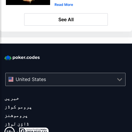
Read More
See All
United States
خبریں
پرومو کوڈز
پروموشنز
ڈاؤن لوڈز