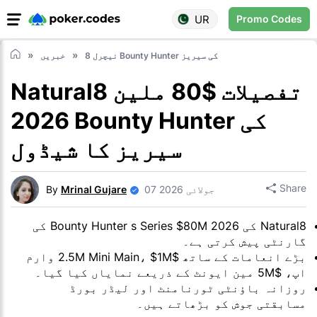
UR
Promo Codes
نیچرل 8 Bounty Hunter کی سیریز
خبریں
Natural8 تفصیلات $80 ملین
2026 Bounty Hunter کی
سیریز کا شیڈول
Share
07 جولائی 2026
Mrinal Gujare
By
Natural8 کی 2026 Bounty Hunter s Series $80M کی
گارنٹی پیش کرتی ہے۔
بڑے انعامات کے ساتھ $2.5M Mini Main، $1M وارم
اپ، $5M مین ایونٹ کے ذریعے نمایاں کیا گیا۔
روزانہ باؤنٹی ٹورنامنٹ اور لیڈر بورڈ
مسابقتی جوش کو بڑھاتے ہیں۔