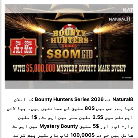
Natural8 نے 2026 Bounty Hunters Series کا اعلان
کیا ہے، جس میں $80 ملین کی ضمانتیں ہیں۔ ہیڈ لائن
ایونٹس میں $2.5 ملین منی مین ایونٹ، $1 ملین
وارم اپ، اور $5 ملین Mystery Bounty مین ایونٹ
شامل ہیں جو دس $100,000 ٹاپ باونٹیز پیش کرتے