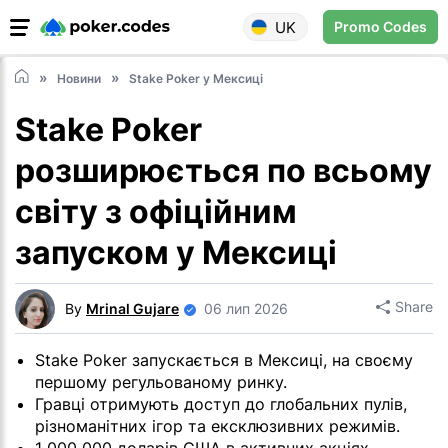
UK
Promo Codes
Новини
Stake Poker у Мексиці
Stake Poker
розширюється по всьому
світу з офіційним
запуском у Мексиці
Share
By
Mrinal Gujare
06 лип 2026
Stake Poker запускається в Мексиці, на своєму
першому регульованому ринку.
Гравці отримують доступ до глобальних пулів,
різноманітних ігор та ексклюзивних режимів.