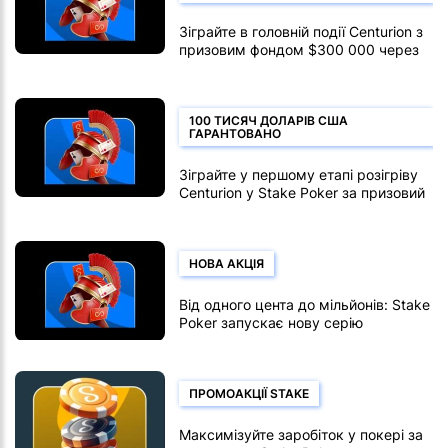
Зіграйте в головній події Centurion з
призовим фондом $300 000 через
кваліфікатори Фази 1
100 ТИСЯЧ ДОЛАРІВ США
ГАРАНТОВАНО
Зіграйте у першому етапі розігріву
Centurion у Stake Poker за призовий
фонд у розмірі $100 000
НОВА АКЦІЯ
Від одного цента до мільйонів: Stake
Poker запускає нову серію
ПРОМОАКЦІЇ STAKE
Максимізуйте заробіток у покері за