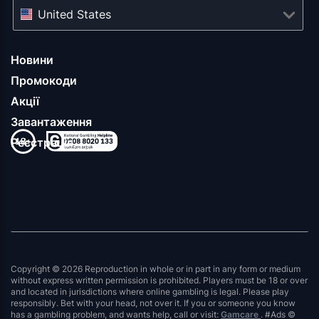
United States
Новини
Промокоди
Акції
Завантаження
Реєстрація
Copyright © 2026 Reproduction in whole or in part in any form or medium
without express written permission is prohibited. Players must be 18 or over
and located in jurisdictions where online gambling is legal. Please play
responsibly. Bet with your head, not over it. If you or someone you know
has a gambling problem, and wants help, call or visit:
Gamcare
. #Ads ©