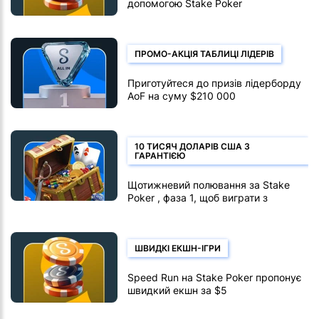
допомогою Stake Poker
ПРОМО-АКЦІЯ ТАБЛИЦІ ЛІДЕРІВ
Приготуйтеся до призів лідерборду
AoF на суму $210 000
10 ТИСЯЧ ДОЛАРІВ США З
ГАРАНТІЄЮ
Щотижневий полювання за Stake
Poker , фаза 1, щоб виграти з
призового фонду $10 000
ШВИДКІ ЕКШН-ІГРИ
Speed Run на Stake Poker пропонує
швидкий екшн за $5