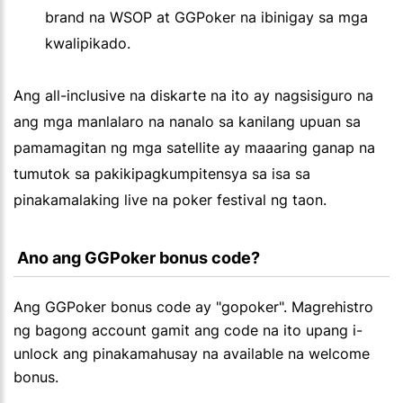
brand na WSOP at GGPoker na ibinigay sa mga
kwalipikado.
Ang all-inclusive na diskarte na ito ay nagsisiguro na
ang mga manlalaro na nanalo sa kanilang upuan sa
pamamagitan ng mga satellite ay maaaring ganap na
tumutok sa pakikipagkumpitensya sa isa sa
pinakamalaking live na poker festival ng taon.
 Ano ang GGPoker bonus code?
Ang GGPoker bonus code ay "gopoker". Magrehistro
ng bagong account gamit ang code na ito upang i-
unlock ang pinakamahusay na available na welcome
bonus.