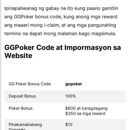
Ipinapaliwanag ng gabay na ito kung paano gamitin
ang GGPoker bonus code, kung anong mga reward
ang maaari mong i-claim, at ang mga pangunahing
termino na dapat mong malaman bago magsimula.
GGPoker Code at Impormasyon sa
Website
GG Poker Bonus Code
gopoker
Deposit Bonus
100%
Poker Bonus
$600 at karagdagang
$350 sa mga reward
Pinakamababang
$10
Deposito