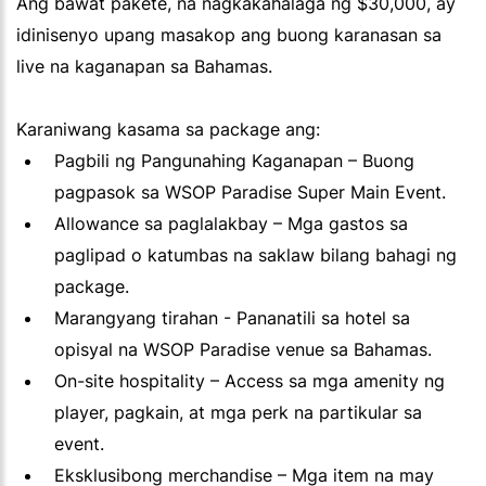
Ang bawat pakete, na nagkakahalaga ng $30,000, ay
idinisenyo upang masakop ang buong karanasan sa
live na kaganapan sa Bahamas.
Karaniwang kasama sa package ang:
Pagbili ng Pangunahing Kaganapan – Buong
pagpasok sa WSOP Paradise Super Main Event.
Allowance sa paglalakbay – Mga gastos sa
paglipad o katumbas na saklaw bilang bahagi ng
package.
Marangyang tirahan - Pananatili sa hotel sa
opisyal na WSOP Paradise venue sa Bahamas.
On-site hospitality – Access sa mga amenity ng
player, pagkain, at mga perk na partikular sa
event.
Eksklusibong merchandise – Mga item na may