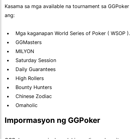
Kasama sa mga available na tournament sa GGPoker
ang:
Mga kaganapan World Series of Poker ( WSOP ).
GGMasters
MILYON
Saturday Session
Daily Guarantees
High Rollers
Bounty Hunters
Chinese Zodiac
Omaholic
Impormasyon ng GGPoker