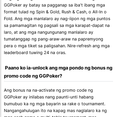
GGPoker ay batay sa pagganap sa iba't ibang mga
format tulad ng Spin & Gold, Rush & Cash, o All-In o
Fold. Ang mga manlalaro ay nag-iipon ng mga puntos
sa pamamagitan ng pagsali sa mga karapat-dapat na
laro, at ang mga nangungunang manlalaro ay
tumatanggap ng pang-araw-araw na papremyong
pera o mga tiket sa paligsahan. Nire-refresh ang mga
leaderboard tuwing 24 na oras.
 Paano ko ia-unlock ang mga pondo ng bonus ng 
promo code ng GGPoker?
Ang bonus na na-activate ng promo code ng
GGPoker ay inilabas nang paunti-unti habang
bumubuo ka ng mga bayarin sa rake o tournament.
Nangangahulugan ito na kapag mas naglalaro ka ng