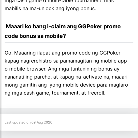
mga cash game o multi-table tournament, mas
mabilis na ma-unlock ang iyong bonus.
 Maaari ko bang i-claim ang GGPoker promo 
code bonus sa mobile?
Oo. Maaaring ilapat ang promo code ng GGPoker
kapag nagrerehistro sa pamamagitan ng mobile app
o mobile browser. Ang mga tuntunin ng bonus ay
nananatiling pareho, at kapag na-activate na, maaari
mong gamitin ang iyong mobile device para maglaro
ng mga cash game, tournament, at freeroll.
Last updated on 09 Aug 2026