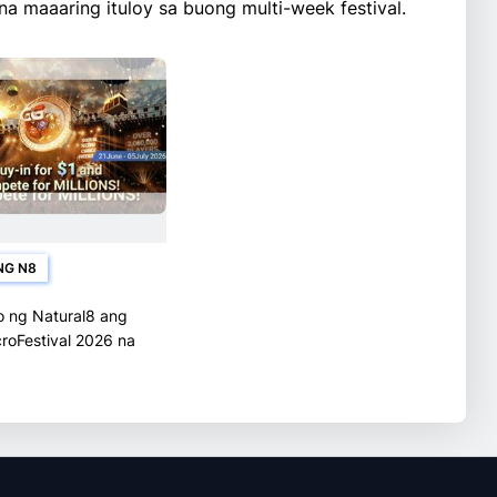
 maaaring ituloy sa buong multi-week festival.
NG N8
o ng Natural8 ang
roFestival 2026 na
Buy-in Mula $1