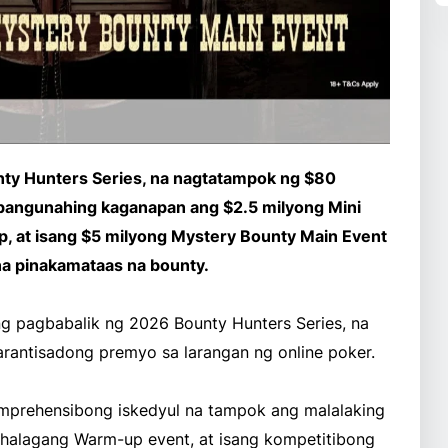
ty Hunters Series, na nagtatampok ng $80
 pangunahing kaganapan ang $2.5 milyong Mini
p, at isang $5 milyong Mystery Bounty Main Event
a pinakamataas na bounty.
g pagbabalik ng 2026 Bounty Hunters Series, na
rantisadong premyo sa larangan ng online poker.
komprehensibong iskedyul na tampok ang malalaking
halagang Warm-up event, at isang kompetitibong