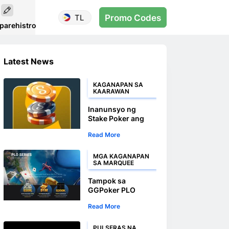
TL
Promo Codes
parehistro
Latest News
KAGANAPAN SA
KAARAWAN
Inanunsyo ng
Stake Poker ang
Garantisadong
Read More
$90,000 na Bounty
Event para sa Ika-9
na Kaarawan
MGA KAGANAPAN
SA MARQUEE
Tampok sa
GGPoker PLO
Series ang $1M
Read More
GTD Main Event sa
Agosto 10
PULSERAS NA