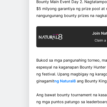
Bounty Main Event Day 2. Nagtatampok
$5 milyong garantiya ng prize pool a
nangungunang bounty prizes na nagka
Join Na
Claim a
Bukod sa mga pangunahing torneo, ma
espesyal na kaganapan Bounty Hunter 
ng festival. Upang magbigay ng karag
ginagamit
ng Natural8
ang Bounty King
Ang bawat bounty tournament na kasam
ng mga puntos patungo sa leaderboard