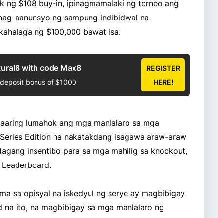
 ng $108 buy-in, ipinagmamalaki ng torneo ang
t nag-aanunsyo ng sampung indibidwal na
kahalaga ng $100,000 bawat isa.
tural8 with code Max8
REGISTER
 deposit bonus of $1000
HERE!
aaring lumahok ang mga manlalaro sa mga
Series Edition na nakatakdang isagawa araw-araw
dagang insentibo para sa mga mahilig sa knockout,
 Leaderboard.
a sa opisyal na iskedyul ng serye ay magbibigay
 na ito, na magbibigay sa mga manlalaro ng