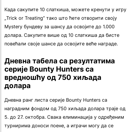
Када сакупите 10 слаткиша, можете кренути у игру
„Trick or Treating“ тако што ћете отворити своју
Mystery бундеву за шансу да освојите до 1.000
долара. Сакупите више од 10 слаткиша да бисте
повећали своје шансе да освојите веће награде.
Дневна табела са резултатима
серије Bounty Hunters са
вредношћу од 750 хиљада
долара
Дневна ранг листа серије Bounty Hunters са
наградним фондом од 750 хиљада долара траје од
5. до 27. октобра. Свака елиминација у одређеним
турнирима доноси поене, а играчи могу да се