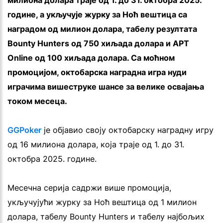
милиона долара траје од 1. до 31. октобра 2025.
године, а укључује журку за Ноћ вештица са
наградом од милион долара, табелу резултата
Bounty Hunters од 750 хиљада долара и APT
Online од 100 хиљада долара. Са моћном
промоцијом, октобарска наградна игра нуди
играчима вишеструке шансе за велике освајања
током месеца.
GGPoker
је објавио своју октобарску наградну игру
од 16 милиона долара, која траје од 1. до 31.
октобра 2025. године.
Месечна серија садржи више промоција,
укључујући журку за Ноћ вештица од 1 милион
долара, табелу Bounty Hunters и табелу најбољих