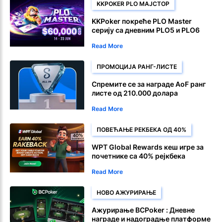
KKPOKER PLO МАЈСТОР
KKPoker покреће PLO Master
серију са дневним PLO5 и PLO6
ранг листама
Read More
ПРОМОЦИЈА РАНГ-ЛИСТЕ
Спремите се за награде AoF ранг
листе од 210.000 долара
Read More
ПОВЕЋАЊЕ РЕКБЕКА ОД 40%
WPT Global Rewards кеш игре за
почетнике са 40% рејкбека
Read More
НОВО АЖУРИРАЊЕ
Ажурирање BCPoker : Дневне
награде и надоградње платформе