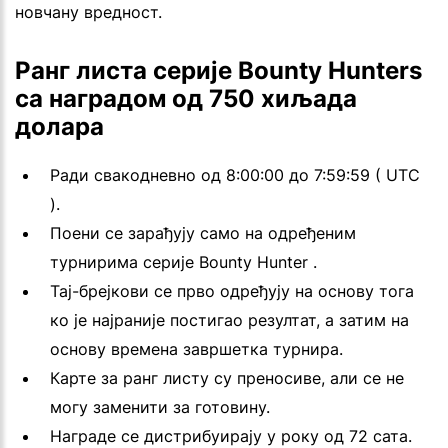
новчану вредност.
Ранг листа серије Bounty Hunters
са наградом од 750 хиљада
долара
Ради свакодневно од 8:00:00 до 7:59:59 ( UTC
).
Поени се зарађују само на одређеним
турнирима серије Bounty Hunter .
Тај-брејкови се прво одређују на основу тога
ко је најраније постигао резултат, а затим на
основу времена завршетка турнира.
Карте за ранг листу су преносиве, али се не
могу заменити за готовину.
Награде се дистрибуирају у року од 72 сата.