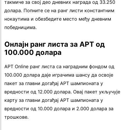
такмиче за свој део дневних награда од 33.250
долара. Попните се на ранг листи константним
нокаутима и обезбедите место међу дневним
победницима.
Онлајн ранг листа за APT од
100.000 долара
APT Online ранг листа са наградним фондом од
100.000 долара даје играчима шансу да освоје
пакет за главни догађај APT шампионата у
вредности од 12.000 долара. Овај пакет укључује
карту за главни догађај APT шампионата у
вредности од 10.000 долара и 2.000 долара за
трошкове.