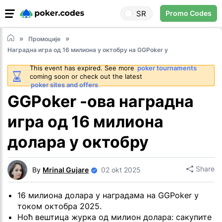
SR
Promo Codes
Промоције
Наградна игра од 16 милиона у октобру на GGPoker у
This event has expired. See more
poker tournaments
coming soon or check out the latest
poker sites and offers
GGPoker -ова наградна
игра од 16 милиона
долара у октобру
Share
By
Mrinal Gujare
02 okt 2025
16 милиона долара у наградама на GGPoker у
током октобра 2025.
Ноћ вештица журка од милион долара: сакупите