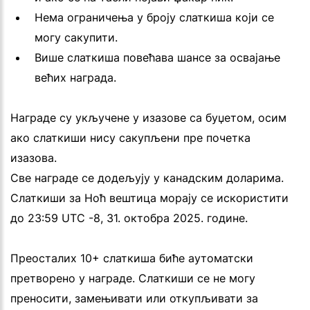
Нема ограничења у броју слаткиша који се
могу сакупити.
Више слаткиша повећава шансе за освајање
већих награда.
Награде су укључене у изазове са буџетом, осим
ако слаткиши нису сакупљени пре почетка
изазова.
Све награде се додељују у канадским доларима.
Слаткиши за Ноћ вештица морају се искористити
до 23:59 UTC -8, 31. октобра 2025. године.
Преосталих 10+ слаткиша биће аутоматски
претворено у награде. Слаткиши се не могу
преносити, замењивати или откупљивати за