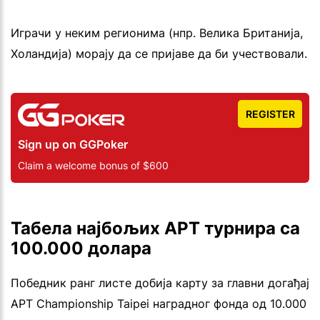
Играчи у неким регионима (нпр. Велика Британија,
Холандија) морају да се пријаве да би учествовали.
REGISTER
Sign up on GGPoker
Claim a welcome bonus of $600
Табела најбољих APT турнира са
100.000 долара
Победник ранг листе добија карту за главни догађај
APT Championship Taipei наградног фонда од 10.000