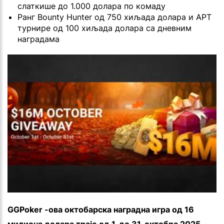
слаткише до 1.000 долара по комаду
Ранг Bounty Hunter од 750 хиљада долара и APT
турнире од 100 хиљада долара са дневним
наградама
GGPoker -ова октобарска наградна игра од 16