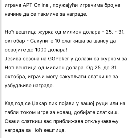
играча APT Online , пружајући играчима бројне
начине да се такмиче за награде.
Ноћ вештица журка од милион долара - 25. - 31.
октобар - Сакупите 10 слаткиша за шансу да
освојите до 1000 долара!
Језива сезона на GGPoker у долази са журком за
Ноћ вештица од милион долара. Од 25. до 31.
октобра, играчи могу сакупљати слаткише за
узбудљиве награде.
Кад год се Џакар пик појави у вашој руци или на
табли током игре за новац, добијате слаткиш.
Сваки слаткиш вас приближава откључавању
награда за Ноћ вештица.