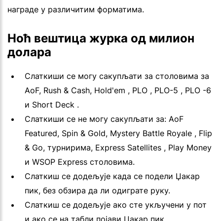
награде у различитим форматима.
Ноћ вештица журка од милион
долара
Слаткиши се могу сакупљати за столовима за
AoF, Rush & Cash, Hold'em , PLO , PLO-5 , PLO -6
и Short Deck .
Слаткиши се не могу сакупљати за: AoF
Featured, Spin & Gold, Mystery Battle Royale , Flip
& Go, турнирима, Express Satellites , Play Money
и WSOP Express столовима.
Слаткиш се додељује када се подели Џакар
пик, без обзира да ли одиграте руку.
Слаткиш се додељује ако сте укључени у пот
и ако се на табли појави Џакар пик.