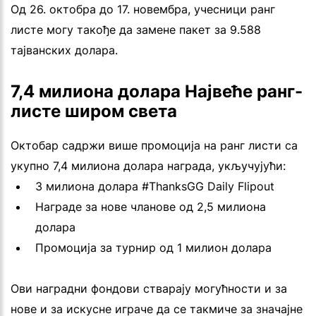
Од 26. октобра до 17. новембра, учесници ранг
листе могу такође да замене пакет за 9.588
тајванских долара.
7,4 милиона долара Највеће ранг-
листе широм света
Октобар садржи више промоција на ранг листи са
укупно 7,4 милиона долара награда, укључујући:
3 милиона долара #ThanksGG Daily Flipout
Награде за нове чланове од 2,5 милиона
долара
Промоција за турнир од 1 милион долара
Ови наградни фондови стварају могућности и за
нове и за искусне играче да се такмиче за значајне