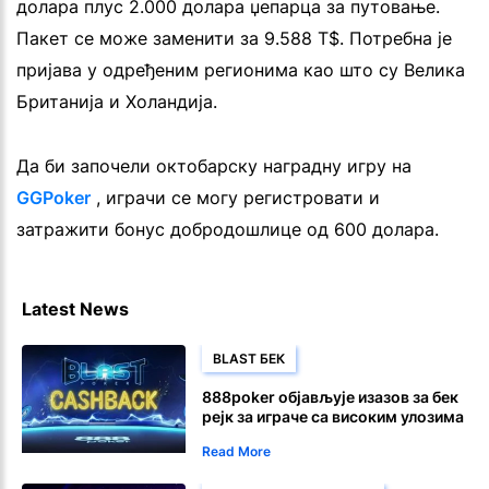
долара плус 2.000 долара џепарца за путовање.
Пакет се може заменити за 9.588 T$. Потребна је
пријава у одређеним регионима као што су Велика
Британија и Холандија.
Да би започели октобарску наградну игру на
GGPoker
, играчи се могу регистровати и
затражити бонус добродошлице од 600 долара.
Latest News
BLAST БЕК
888poker објављује изазов за бек
рејк за играче са високим улозима
и џекпотом
Read More