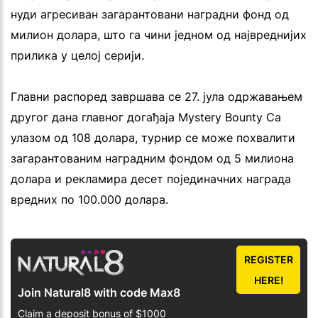
нуди агресиван загарантовани наградни фонд од
милион долара, што га чини једном од највреднијих
прилика у целој серији.
Главни распоред завршава се 27. јула одржавањем
другог дана главног догађаја Mystery Bounty Са
улазом од 108 долара, турнир се може похвалити
загарантованим наградним фондом од 5 милиона
долара и рекламира десет појединачних награда
вредних по 100.000 долара.
REGISTER
HERE!
Join Natural8 with code Max8
Claim a deposit bonus of $1000