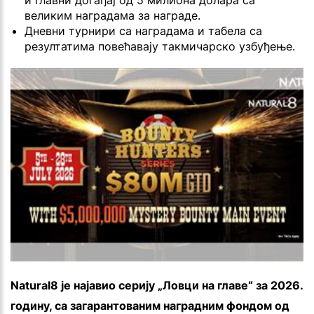
и главни догађај од 5 милиона долара са
великим наградама за награде.
Дневни турнири са наградама и табела са
резултатима повећавају такмичарско узбуђење.
Natural8 је најавио серију „Ловци на главе“ за 2026.
годину, са загарантованим наградним фондом од