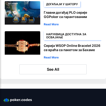
ДОГАЂАЈИ У ШАТОРУ
Главни догађај PLO серије
GGPoker са гарантованим
наградом од милион долара 10.
Read More
августа
НАРУКВИЦА ДОСТУПНА ЗА
ОСВАЈАЊЕ
Серија WSOP Online Bracelet 2026
се враћа са пакетом за Бахаме
Read More
See All