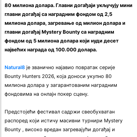
80 милиона долара. Главни догађаји укључују мини
главни догађај са наградним фондом од 2,5
милиона долара, загревање од милион долара и
главни догађај Mystery Bounty са наградним
фондом од 5 милиона долара који нуди десет
највећих награда од 100.000 долара.
Natural8
је званично најавио повратак серије
Bounty Hunters 2026, која доноси укупно 80
милиона долара у загарантованим наградним
фондовима на онлајн покер сцену.
Предстојећи фестивал садржи свеобухватан
распоред који истичу масивни турнири Mystery
Bounty , високо вредан загревајући догађај и