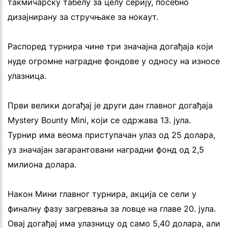
такмичарску табелу за целу серију, посебно
дизајнирану за стручњаке за нокаут.
Распоред турнира чине три значајна догађаја који
нуде огромне наградне фондове у односу на износе
улазница.
Први велики догађај је други дан главног догађаја
Mystery Bounty Mini, који се одржава 13. јула.
Турнир има веома приступачан улаз од 25 долара,
уз значајан загарантовани наградни фонд од 2,5
милиона долара.
Након Мини главног турнира, акција се сели у
финалну фазу загревања за ловце на главе 20. јула.
Овај догађај има улазницу од само 5,40 долара, али