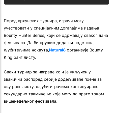
Поред врхунских турнира, играчи могу
учествовати у специјалним догађајима издања
Bounty Hunter Series, који се одржавају сваког дана
фестивала. Да би пружио додатни подстицај
љубитељима нокаута,
Natural8
организује Bounty
King ранг листу.
Сваки турнир за награде који је укључен у
званични распоред серије додељиваће поене за
ову ранг листу, дајући играчима континуирано
секундарно такмичење које могу да прате током
вишенедељног фестивала.