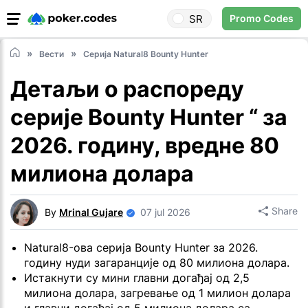
SR
Promo Codes
Вести
Серија Natural8 Bounty Hunter
Детаљи о распореду
серије Bounty Hunter “ за
2026. годину, вредне 80
милиона долара
Share
By
Mrinal Gujare
07 jul 2026
Natural8-ова серија Bounty Hunter за 2026.
годину нуди загаранције од 80 милиона долара.
Истакнути су мини главни догађај од 2,5
милиона долара, загревање од 1 милион долара