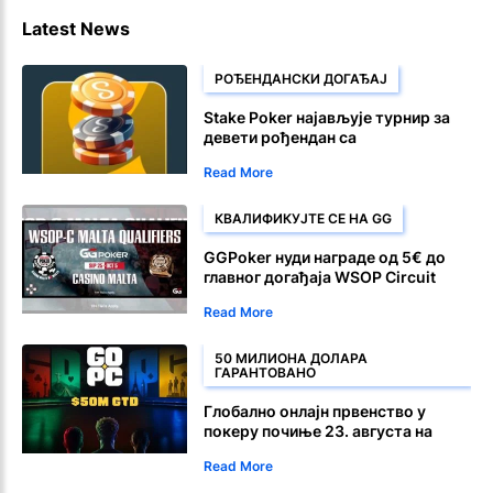
Latest News
РОЂЕНДАНСКИ ДОГАЂАЈ
Stake Poker најављује турнир за
девети рођендан са
загарантованих 90.000 долара
Read More
КВАЛИФИКУЈТЕ СЕ НА GG
GGPoker нуди награде од 5€ до
главног догађаја WSOP Circuit
Malta са наградним фондом од
Read More
1.500€
50 МИЛИОНА ДОЛАРА
ГАРАНТОВАНО
Глобално онлајн првенство у
покеру почиње 23. августа на
CoinPoker у
Read More